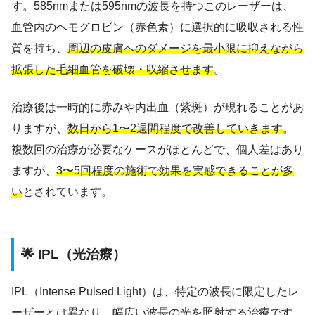
す。585nmまたは595nmの波長を持つこのレーザーは、
血管内のヘモグロビン（赤色素）に選択的に吸収される性
質を持ち、
周辺の皮膚へのダメージを最小限に抑えながら
拡張した毛細血管を破壊・収縮させます
。
治療後は一時的に赤みや内出血（紫斑）が現れることがあ
りますが、
数日から1〜2週間程度で改善していきます
。
複数回の治療が必要なケースがほとんどで、個人差はあり
ますが、
3〜5回程度の施術で効果を実感できることが多
い
とされています。
🌟 IPL（光治療）
IPL（Intense Pulsed Light）は、特定の波長に限定したレ
ーザーとは異なり、幅広い波長の光を照射する治療です。