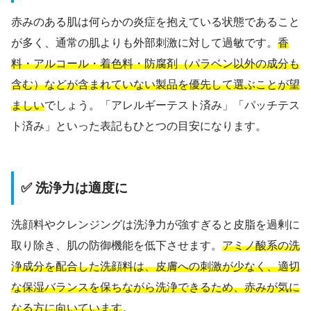
赤みのある肌は何らかの炎症を抱えている状態であること
が多く、通常の肌よりも外部刺激に対して過敏です。
香
料・アルコール・着色料・防腐剤（パラベン以外の成分も
含む）などが含まれていない製品を優先して選ぶことが望
ましい
でしょう。「アレルギーテスト済み」「パッチテス
ト済み」といった表記もひとつの目安になります。
✅ 洗浄力は適度に
洗顔料やクレンジングは洗浄力が強すぎると皮脂を過剰に
取り除き、肌の防御機能を低下させます。
アミノ酸系の洗
浄成分を配合した洗顔料は、皮膚への刺激が少なく、適切
な保湿バランスを保ちながら洗浄できるため、赤みが気に
なる方に向いています
。