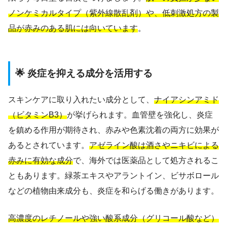
ノンケミカルタイプ（紫外線散乱剤）や、低刺激処方の製
品が赤みのある肌には向いています
。
🌟 炎症を抑える成分を活用する
スキンケアに取り入れたい成分として、
ナイアシンアミド
（ビタミンB3）
が挙げられます。血管壁を強化し、炎症
を鎮める作用が期待され、赤みや色素沈着の両方に効果が
あるとされています。
アゼライン酸は酒さやニキビによる
赤みに有効な成分
で、海外では医薬品として処方されるこ
ともあります。緑茶エキスやアラントイン、ビサボロール
などの植物由来成分も、炎症を和らげる働きがあります。
高濃度のレチノールや強い酸系成分（グリコール酸など）