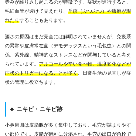
赤みが繰り返し起こるのが特徴です。症状が進行すると、
毛細血管が透けて見えたり、
丘疹（ぶつぶつ）や膿疱が現
れたり
することもあります。
酒さの原因はまだ完全には解明されていませんが、免疫系
の異常や皮膚常在菌（デモデックスという毛包虫）との関
係、紫外線、精神的なストレスなどが関与していると考え
られています。
アルコールや辛い食べ物、温度変化などが
症状のトリガーになることが多く
、日常生活の見直しが症
状の管理に役立ちます。
🔸 ニキビ・ニキビ跡
小鼻周囲は皮脂腺が多く集中しており、毛穴が詰まりやす
い部位です。皮脂が過剰に分泌され、毛穴の出口が角栓で