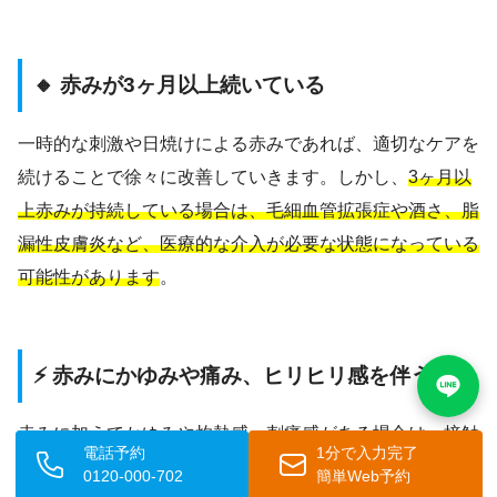
🔸 赤みが3ヶ月以上続いている
一時的な刺激や日焼けによる赤みであれば、適切なケアを
続けることで徐々に改善していきます。しかし、
3ヶ月以
上赤みが持続している場合は、毛細血管拡張症や酒さ、脂
漏性皮膚炎など、医療的な介入が必要な状態になっている
可能性があります
。
⚡ 赤みにかゆみや痛み、ヒリヒリ感を伴う
赤みに加えてかゆみや灼熱感、刺痛感がある場合は、接触
電話予約
1分で入力完了
性皮膚炎やアトピー性皮膚炎の関与が考えられます。
自己
0120-000-702
簡単Web予約