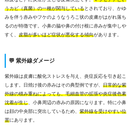
うカビ（真菌）の一種が関与している
とされており、かゆ
みを伴う赤みやフケのようなうろこ状の皮膚がはがれ落ち
るのが特徴です。小鼻の脇や鼻の付け根に赤みが集中しや
すく、
皮脂が多いほど症状が悪化する傾向
があります。
💬 紫外線ダメージ
紫外線は皮膚に酸化ストレスを与え、炎症反応を引き起こ
します。日焼け後の赤みはその典型例ですが、
日常的な紫
外線の積み重ねによっても、毛細血管の拡張や炎症後色素
沈着が生じ
、小鼻周辺の赤みの原因になります。特に小鼻
は顔の中央部に突出しているため、
紫外線を受けやすい位
置
にあります。