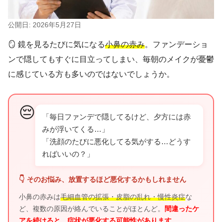
公開日: 2026年5月27日
🪞 鏡を見るたびに気になる
小鼻の赤み
。ファンデーショ
ンで隠してもすぐに目立ってしまい、毎朝のメイクが憂鬱
に感じている方も多いのではないでしょうか。
😔
「毎日ファンデで隠してるけど、夕方には赤
みが浮いてくる…」
「洗顔のたびに悪化してる気がする…どうす
ればいいの？」
👇 そのお悩み、放置するほど悪化するかもしれません
小鼻の赤みは
毛細血管の拡張・皮脂の乱れ・慢性炎症
な
ど、複数の原因が絡んでいることがほとんど。
間違ったケ
アを続けると、症状が悪化する可能性があります。