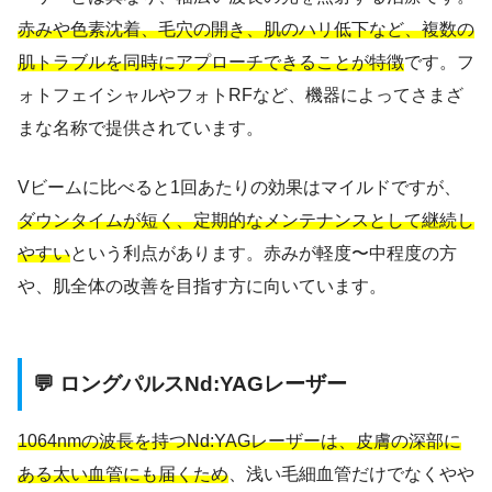
赤みや色素沈着、毛穴の開き、肌のハリ低下など、複数の
肌トラブルを同時にアプローチできることが特徴
です。フ
ォトフェイシャルやフォトRFなど、機器によってさまざ
まな名称で提供されています。
Vビームに比べると1回あたりの効果はマイルドですが、
ダウンタイムが短く、定期的なメンテナンスとして継続し
やすい
という利点があります。赤みが軽度〜中程度の方
や、肌全体の改善を目指す方に向いています。
💬 ロングパルスNd:YAGレーザー
1064nmの波長を持つNd:YAGレーザーは、皮膚の深部に
ある太い血管にも届くため
、浅い毛細血管だけでなくやや