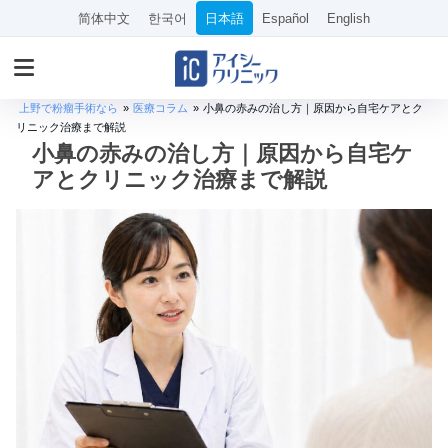
简体中文
한국어
日本語
Español
English
上野で粉瘤手術なら
»
医療コラム
»
小鼻の赤みの治し方｜原因から自宅ケアとク
リニック治療まで解説
小鼻の赤みの治し方｜原因から自宅ケ
アとクリニック治療まで解説