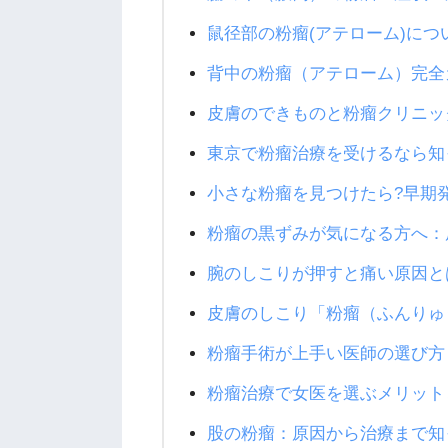
鼠径部の粉瘤(アテローム)に
背中の粉瘤（アテローム）完全
皮膚のできものと粉瘤クリニッ
東京で粉瘤治療を受けるなら知
小さな粉瘤を見つけたら?早期
粉瘤の黒ずみが気になる方へ：
腕のしこりが押すと痛い原因と
皮膚のしこり「粉瘤（ふんりゅ
粉瘤手術が上手い医師の選び方
粉瘤治療で女医を選ぶメリット
股の粉瘤：原因から治療まで知