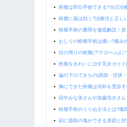
粉瘤は即日手術できる?当日治
粉瘤に薬は効く?治療法と正し
粉瘤手術の費用を徹底解説！安
おしりの粉瘤手術は痛い?痛み
目の周りの粉瘤(アテローム)
粉瘤をきれいに治す完全ガイド
脇の下のできもの|原因・症状
胸にできた粉瘤は何科を受診す
田中みな実さんや加藤浩次さん
粉瘤手術のくりぬき法とは?傷
顔に脂肪の塊ができる原因と対