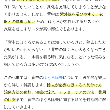
在に気づかないことや、変化を見逃してしまうことが少な
くありません。しかし、背中は
紫外線を浴びやすく、衣
服との摩擦も多い
ため、ほくろが悪性化するリスクや、
炎症を起こすリスクが高い部位でもあります。
「背中にほくろがあることは知っているけど、除去した方
がいいのかわからない」「背中のほくろが大きくなってき
た気がする」「水着を着る時に気になる」といった悩みを
抱えている方は多いのではないでしょうか。
この記事では、背中の
ほくろ除去
について、医学的な観点
から詳しく解説します。
除去が必要なほくろの見分け方
、
治療方法の種類
、
治療の流れ
、
アフターケアの方法
、
費用
の目安
まで、背中のほくろ除去に関する疑問を包括的に解
説していきます。