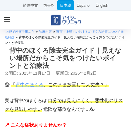
简体中文
한국어
日本語
Español
English
上野で粉瘤手術なら
»
診療内容
»
東京（上野）のおすすめほくろ治療について徹
底解説
»
背中のほくろ除去完全ガイド｜見えない場所だからこそ気をつけたいポイ
ントと治療法
背中のほくろ除去完全ガイド｜見えな
い場所だからこそ気をつけたいポイ
ントと治療法
公開日: 2025年11月17日
更新日: 2026年2月2日
😱
「
背中のほくろ
、このまま放置して大丈夫？」
実は背中のほくろは
自分では見えにくく、悪性化のリス
クを見逃しやすい
危険な部位なんです…💦
📍 こんな症状ありませんか？