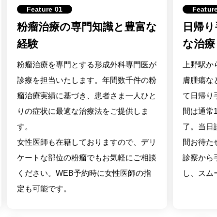
Feature 01
Featur
粉瘤治療の専門知識と豊富な
日帰り
経験
な治療
粉瘤治療を専門とする形成外科専門医が
上野駅か
診療を担当いたします。年間数千件の粉
膚腫瘍な
瘤治療実績に基づき、患者さま一人ひと
て日帰り
りの症状に最適な治療法をご提供しま
間は通常
す。
了。当日
女性医師も在籍しておりますので、デリ
間お待た
ケートな部位の粉瘤でもお気軽にご相談
診察から
ください。WEB予約時に女性医師の指
し、スム
定も可能です。