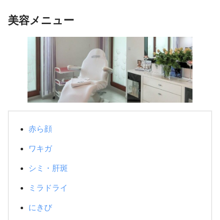
美容メニュー
赤ら顔
ワキガ
シミ・肝斑
ミラドライ
にきび