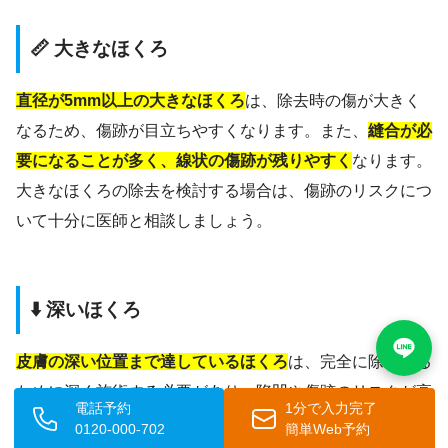
📏 大きなほくろ
直径が5mm以上の大きなほくろ
は、除去時の傷が大きく
なるため、傷跡が目立ちやすくなります。また、
縫合が必
要になることが多く、線状の傷跡が残りやすく
なります。
大きなほくろの除去を検討する場合は、傷跡のリスクにつ
いて十分に医師と相談しましょう。
⬇️ 深いほくろ
皮膚の深い位置まで達しているほくろ
は、完全に除去する
ために深く施術する必要があり、陥凹や傷跡のリスクが高
電話予約
1分で入力完了
くなります。また、レーザーでは完全に除去できず、再発
0120-000-702
簡単Web予約