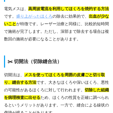
電気メスは、
高周波電流を利用してほくろを焼灼する方法
です。
盛り上がったほくろ
の除去に効果的で、
出血が少な
いこと
が特徴です。レーザー治療と同様に、比較的短時間
で施術が完了します。ただし、深部まで除去する場合は複
数回の施術が必要になることがあります。
✂️ 切開法（切除縫合法）
切開法は、
メスを使ってほくろを周囲の皮膚ごと切り取
り、縫合する方法
です。大きなほくろや深いほくろ、悪性
の可能性があるほくろに対して行われます。
切除した組織
を病理検査に出せる
ため、ほくろの性質を正確に調べられ
るというメリットがあります。一方で、縫合による線状の
傷跡が残ることがあります。