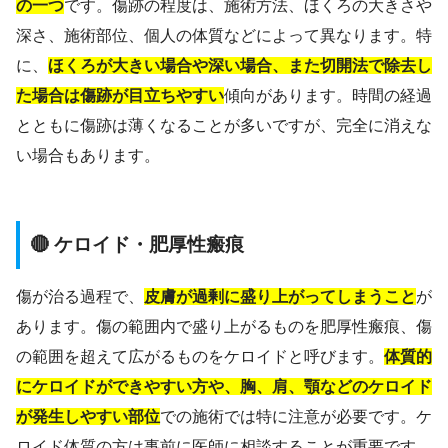
の一つ
です。傷跡の程度は、施術方法、ほくろの大きさや
深さ、施術部位、個人の体質などによって異なります。特
に、
ほくろが大きい場合や深い場合、また切開法で除去し
た場合は傷跡が目立ちやすい
傾向があります。時間の経過
とともに傷跡は薄くなることが多いですが、完全に消えな
い場合もあります。
🔴 ケロイド・肥厚性瘢痕
傷が治る過程で、
皮膚が過剰に盛り上がってしまうこと
が
あります。傷の範囲内で盛り上がるものを肥厚性瘢痕、傷
の範囲を超えて広がるものをケロイドと呼びます。
体質的
にケロイドができやすい方や、胸、肩、顎などのケロイド
が発生しやすい部位
での施術では特に注意が必要です。ケ
ロイド体質の方は事前に医師に相談することが重要です。