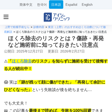
简体中文
한국어
日本語
Español
English
上野で粉瘤手術なら
»
診療内容
»
東京（上野）のおすすめほくろ治療について徹
底解説
»
ほくろ除去のリスクとは？傷跡・再発など施術前に知っておきたい注意点
ほくろ除去のリスクとは？傷跡・再発
など施術前に知っておきたい注意点
公開日: 2025年12月27日
更新日: 2026年2月27日
⚠️
「
ほくろ除去
のリスク」を知らずに施術を受けて後悔す
る人が続出中！
😱 実は
「跡が残って顔に傷ができた」「再発して余計に
ひどくなった」
という失敗談が後を絶ちません…
でも大丈夫！
📖 この記事を
最後まで読めば、失敗を100%回避
できま