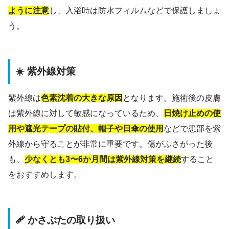
ように注意
し、入浴時は防水フィルムなどで保護しましょ
う。
☀️ 紫外線対策
紫外線は
色素沈着の大きな原因
となります。施術後の皮膚
は紫外線に対して敏感になっているため、
日焼け止めの使
用や遮光テープの貼付、帽子や日傘の使用
などで患部を紫
外線から守ることが非常に重要です。傷がふさがった後
も、
少なくとも3〜6か月間は紫外線対策を継続
すること
をおすすめします。
🩹 かさぶたの取り扱い