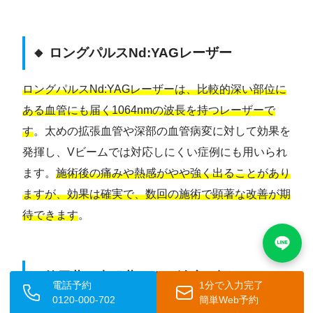
🔸 ロングパルスNd:YAGレーザー
ロングパルスNd:YAGレーザーは、比較的深い部位に
ある血管にも届く1064nmの波長を持つレーザーで
す
。太めの拡張血管や深部の血管病変に対して効果を
発揮し、Vビームでは対応しにくい症例にも用いられ
ます。
施術後の痛みや熱感がやや強く出ることがあり
ますが、効果は確実で、数回の施術で顕著な改善が期
待できます
。
⚡ 外用薬・内服薬による治療（酒さ・ニキ
電話予約
1分で入力完了
ビ・脂漏性皮膚炎）
0120-000-702
簡単Web予約