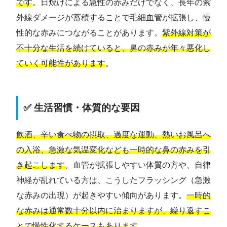
です
。日焼けによる急性の赤みだけでなく、長年の紫
外線ダメージが蓄積することで毛細血管が拡張し、慢
性的な赤みにつながることがあります。
紫外線対策が
不十分な生活を続けていると、鼻の赤みが年々悪化し
ていく可能性があります
。
✅ 生活習慣・体質的な要因
飲酒、辛い食べ物の摂取、過度な運動、熱いお風呂へ
の入浴、急激な気温変化なども一時的な鼻の赤みを引
き起こします
。血管が拡張しやすい体質の方や、自律
神経が乱れている方は、こうしたフラッシング（急激
な赤みの出現）が起きやすい傾向があります。
一時的
な赤みは通常数十分以内に治まりますが、繰り返すこ
とで慢性化するケースもあります
。