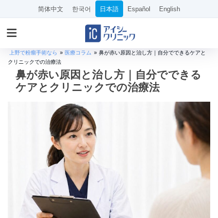
简体中文
한국어
日本語
Español
English
上野で粉瘤手術なら
»
医療コラム
»
鼻が赤い原因と治し方｜自分でできるケアと
クリニックでの治療法
鼻が赤い原因と治し方｜自分でできる
ケアとクリニックでの治療法