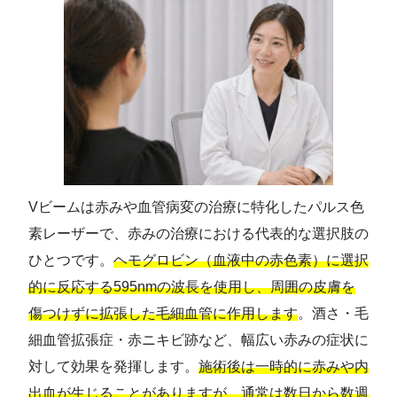
Vビームは赤みや血管病変の治療に特化したパルス色
素レーザーで、赤みの治療における代表的な選択肢の
ひとつです。
ヘモグロビン（血液中の赤色素）に選択
的に反応する595nmの波長を使用し、周囲の皮膚を
傷つけずに拡張した毛細血管に作用します
。酒さ・毛
細血管拡張症・赤ニキビ跡など、幅広い赤みの症状に
対して効果を発揮します。
施術後は一時的に赤みや内
出血が生じることがありますが、通常は数日から数週