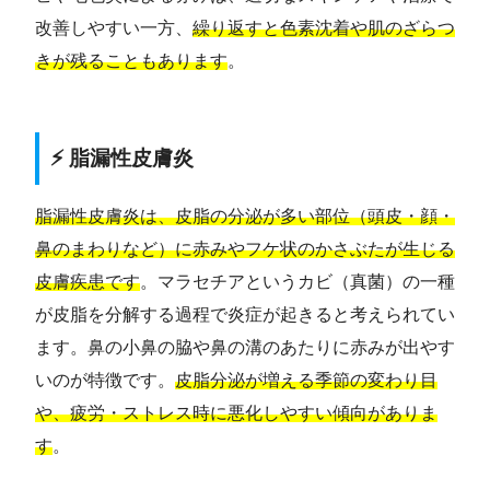
改善しやすい一方、
繰り返すと色素沈着や肌のざらつ
きが残ることもあります
。
⚡ 脂漏性皮膚炎
脂漏性皮膚炎は、皮脂の分泌が多い部位（頭皮・顔・
鼻のまわりなど）に赤みやフケ状のかさぶたが生じる
皮膚疾患です
。マラセチアというカビ（真菌）の一種
が皮脂を分解する過程で炎症が起きると考えられてい
ます。鼻の小鼻の脇や鼻の溝のあたりに赤みが出やす
いのが特徴です。
皮脂分泌が増える季節の変わり目
や、疲労・ストレス時に悪化しやすい傾向がありま
す
。