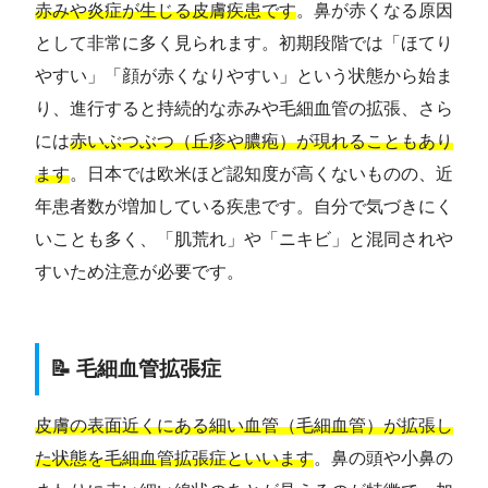
赤みや炎症が生じる皮膚疾患です
。鼻が赤くなる原因
として非常に多く見られます。初期段階では「ほてり
やすい」「顔が赤くなりやすい」という状態から始ま
り、進行すると持続的な赤みや毛細血管の拡張、さら
には
赤いぶつぶつ（丘疹や膿疱）が現れることもあり
ます
。日本では欧米ほど認知度が高くないものの、近
年患者数が増加している疾患です。自分で気づきにく
いことも多く、「肌荒れ」や「ニキビ」と混同されや
すいため注意が必要です。
📝 毛細血管拡張症
皮膚の表面近くにある細い血管（毛細血管）が拡張し
た状態を毛細血管拡張症といいます
。鼻の頭や小鼻の