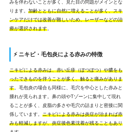
みを伴わないことが多く、見た目の問題がメインとな
ります。
加齢とともに自然に増えることが多く、スキ
ンケアだけでは改善が難しいため、レーザーなどの治
療が選択されます
。
⚡ ニキビ・毛包炎による赤みの特徴
ニキビによる赤みは、赤い丘疹（ぽつぽつ）や膿をも
ったできものを伴うことが多く、触ると痛みがありま
す
。毛包炎の場合も同様に、毛穴を中心とした赤みと
腫れが見られます。鼻の頭やTゾーンに集中して現れ
ることが多く、皮脂の多さや毛穴の詰まりと密接に関
係しています。
ニキビによる赤みは炎症が治まれば赤
みも軽減しますが、炎症後色素沈着が残ることもあり
ます
。