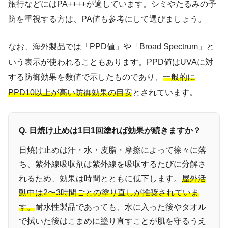
旅行などにはPA++++が適しています。シミやたるみの予
防を重視する方は、PA値も参考にして選びましょう。
なお、海外製品では「PPD値」や「Broad Spectrum」と
いう表示が使われることもあります。PPD値はUVAに対
する防御効果を数値で示したものであり、
一般的に
PPD10以上が高い防御効果の目安
とされています。
Q. 日焼け止めは1日1回塗れば効果が続きますか？
日焼け止めは汗・水・皮脂・摩擦によって徐々に落
ち、紫外線吸収剤は紫外線を吸収するたびに分解さ
れるため、効果は時間とともに低下します。
屋外活
動中は2〜3時間ごとの塗り直しが推奨されていま
す。
耐水性製品であっても、水に入った後やタオル
で拭いた後はこまめに塗り直すことが肌を守るうえ