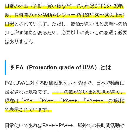
日常の外出（通勤・買い物など）であればSPF15〜30程
度、長時間の屋外活動やレジャーではSPF30〜50以上が
目安
とされています。ただし、数値が高いほど皮膚への負
担も増す傾向があるため、必要以上に高いものを選ぶ必要
はありません。
👴 PA（Protection grade of UVA）とは
PAはUVAに対する防御効果を示す指標で、日本で独自に
設定された規格です。
「+」の数が多いほど効果が高く、
現在は「PA+」「PA++」「PA+++」「PA++++」の4段階
で表示されています。
日常使いであればPA++〜PA+++、屋外での長時間活動や