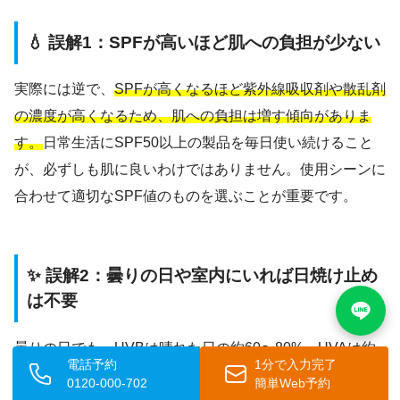
💧 誤解1：SPFが高いほど肌への負担が少ない
実際には逆で、
SPFが高くなるほど紫外線吸収剤や散乱剤
の濃度が高くなるため、肌への負担は増す傾向がありま
す。
日常生活にSPF50以上の製品を毎日使い続けること
が、必ずしも肌に良いわけではありません。使用シーンに
合わせて適切なSPF値のものを選ぶことが重要です。
✨ 誤解2：曇りの日や室内にいれば日焼け止め
は不要
曇りの日でも、UVBは晴れた日の約60〜80%、UVAは約
電話予約
1分で入力完了
90%が地上に届くといわれています。また、窓ガラスは
0120-000-702
簡単Web予約