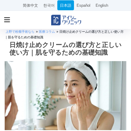
简体中文
한국어
日本語
Español
English
上野で粉瘤手術なら
»
医療コラム
»
日焼け止めクリームの選び方と正しい使い方
｜肌を守るための基礎知識
日焼け止めクリームの選び方と正しい
使い方｜肌を守るための基礎知識