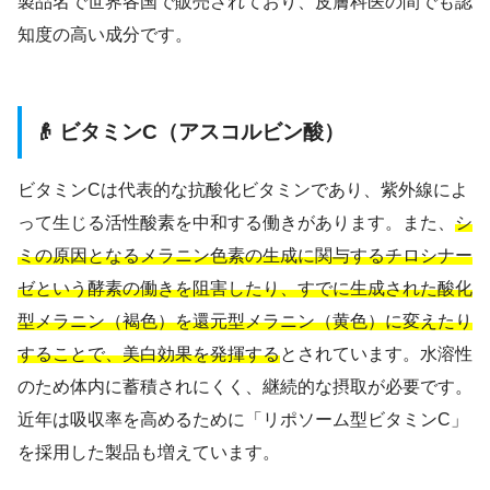
製品名で世界各国で販売されており、皮膚科医の間でも認
知度の高い成分です。
👴 ビタミンC（アスコルビン酸）
ビタミンCは代表的な抗酸化ビタミンであり、紫外線によ
って生じる活性酸素を中和する働きがあります。また、
シ
ミの原因となるメラニン色素の生成に関与するチロシナー
ゼという酵素の働きを阻害したり、すでに生成された酸化
型メラニン（褐色）を還元型メラニン（黄色）に変えたり
することで、美白効果を発揮する
とされています。水溶性
のため体内に蓄積されにくく、継続的な摂取が必要です。
近年は吸収率を高めるために「リポソーム型ビタミンC」
を採用した製品も増えています。