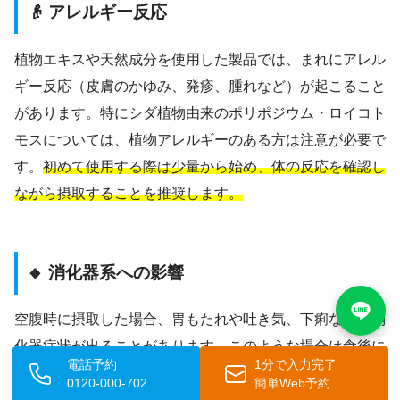
👴 アレルギー反応
植物エキスや天然成分を使用した製品では、まれにアレル
ギー反応（皮膚のかゆみ、発疹、腫れなど）が起こること
があります。特にシダ植物由来のポリポジウム・ロイコト
モスについては、植物アレルギーのある方は注意が必要で
す。
初めて使用する際は少量から始め、体の反応を確認し
ながら摂取することを推奨します。
🔸 消化器系への影響
空腹時に摂取した場合、胃もたれや吐き気、下痢などの消
化器症状が出ることがあります。このような場合は食後に
電話予約
1分で入力完了
飲む時間帯を変えたり、摂取量を一時的に減らしたりする
0120-000-702
簡単Web予約
ことで改善する場合があります。
症状が続く場合は使用を