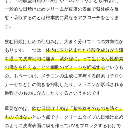
す。「内服型日焼け止め」や「UVサプリ」とも呼ばれ、
一般的な日焼け止めクリームが皮膚の表面で紫外線を反
射・吸収するのとは根本的に異なるアプローチをとりま
す。
飲む日焼け止めの仕組みは、大きく分けて二つの方向性が
あります。一つは、
体内に取り込まれた抗酸化成分が血流
を通じて皮膚細胞に届き、紫外線によって生じる活性酸素
の働きを抑えることで細胞のダメージを軽減する
というも
の。もう一つは、メラニンの生成に関与する酵素（チロシ
ナーゼなど）の働きを抑制したり、メラニンが形成される
過程そのものに介入したりするというものです。
重要なのは、
飲む日焼け止めは「紫外線そのものを防ぐ」
ものではない
という点です。クリームタイプの日焼け止め
のように皮膚表面に膜を作ってUVをブロックするわけで