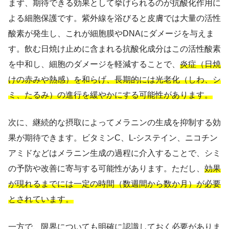
まず、期待できる効果として挙げられるのが抗酸化作用に
よる細胞保護です。紫外線を浴びると皮膚では大量の活性
酸素が発生し、これが細胞膜やDNAにダメージを与えま
す。飲む日焼け止めに含まれる抗酸化成分はこの活性酸素
を中和し、細胞のダメージを軽減することで、
炎症（日焼
けの赤みや熱感）を和らげ、長期的には光老化（しわ、シ
ミ、たるみ）の進行を緩やかにする可能性があります。
次に、継続的な摂取によってメラニンの生成を抑制する効
果が期待できます。ビタミンC、L-システイン、ニコチン
アミドなどはメラニン生成の過程に介入することで、シミ
の予防や改善に寄与する可能性があります。ただし、
効果
が現れるまでには一定の時間（数週間から数か月）が必要
とされています。
一方で、限界についても明確に認識しておく必要がありま