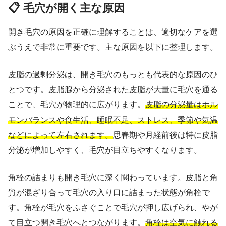
📋 毛穴が開く主な原因
開き毛穴の原因を正確に理解することは、適切なケアを選
ぶうえで非常に重要です。主な原因を以下に整理します。
皮脂の過剰分泌は、開き毛穴のもっとも代表的な原因のひ
とつです。皮脂腺から分泌された皮脂が大量に毛穴を通る
ことで、毛穴が物理的に広がります。
皮脂の分泌量はホル
モンバランスや食生活、睡眠不足、ストレス、季節や気温
などによって左右されます。
思春期や月経前後は特に皮脂
分泌が増加しやすく、毛穴が目立ちやすくなります。
角栓の詰まりも開き毛穴に深く関わっています。皮脂と角
質が混ざり合って毛穴の入り口に詰まった状態が角栓で
す。角栓が毛穴をふさぐことで毛穴が押し広げられ、やが
て目立つ開き毛穴へとつながります。
角栓は空気に触れる