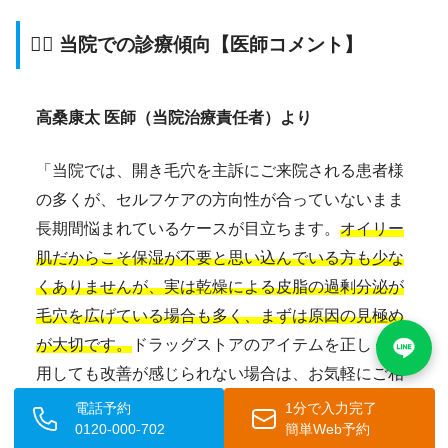
👨‍⚕️ 当院での診療傾向【医師コメント】
高桑康太 医師（当院治療責任者）より
「当院では、開き毛穴を主訴にご来院される患者様
の多くが、セルフケアの方向性が合っていないまま
長期間悩まれているケースが目立ちます。
オイリー
肌だからこそ保湿が不要と思い込んでいる方も少な
くありませんが、実は乾燥による皮脂の過剰分泌が
毛穴を広げている場合も多く、まずは原因の見極め
が大切です。
ドラッグストアのアイテムを正しく活
用しても改善が感じられない場合は、お気軽にご相
談ください。お一人おひとりの肌状態に合わせた治
電話予約
1分で入力完了
0120-000-702
簡単Web予約
療プランをご提案いたします。」