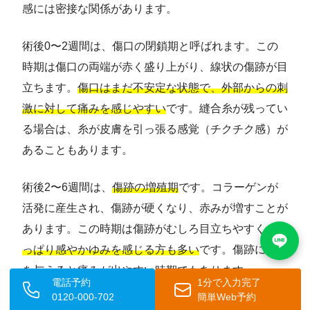
感には密接な関係があります。
術後0〜2週間は、傷口の閉鎖期と呼ばれます。この
時期は傷口の両端が赤く盛り上がり、線状の傷跡が目
立ちます。
傷口はまだ不安定な状態で、外部からの刺
激に対して痛みを感じやすい
です。縫合糸が残ってい
る場合は、糸が皮膚を引っ張る感覚（チクチク感）が
あることもあります。
術後2〜6週間は、
傷跡の増殖期
です。コラーゲンが
活発に産生され、傷跡が硬くなり、赤みが増すことが
あります。この時期は傷跡がむしろ目立ちやすく、
つ
っぱり感やかゆみを感じる方も多い
です。傷跡に刺激
を与えると痛みが出やすい時期でもあります。
電話予約
1分で入力完了
0120-000-702
簡単Web予約
術後3か月〜1年は、傷跡の成熟期です。過剰に産生