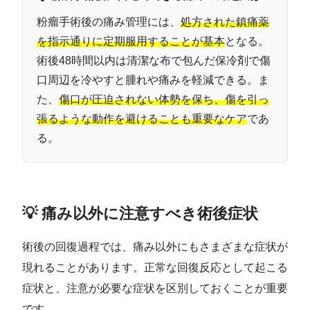
粉瘤手術後の痛み管理には、
処方された鎮痛薬
を指示通りに定期服用することが基本
となる。
術後48時間以内は清潔な布で包んだ保冷剤で傷
口周辺を冷やすと腫れや痛みを軽減できる。ま
た、
傷口が圧迫されない体勢を保ち、傷を引っ
張るような動作を避けることも重要なケア
であ
る。
💡 痛み以外に注意すべき術後症状
術後の回復過程では、痛み以外にもさまざまな症状が
現れることがあります。正常な回復反応として起こる
症状と、注意が必要な症状を区別しておくことが重要
です。