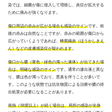
染では、細菌が傷に侵入して増殖し、炎症が拡大する
ために痛みが強くなります。
傷口周辺の赤みが広がる場合も感染のサイン
です。術
後の赤みは自然なことですが、赤みの範囲が傷口から
広がっていくようであれば、
蜂窩織炎（ほうかしきえ
ん）などの皮膚感染症が疑われます
。
傷口から膿（黄色・緑色の濁った液体）が出てきた場
合は、明確な感染のサイン
です。通常の滲出液と異な
り、膿は色が濁っており、悪臭を伴うことが多いで
す。このような状態では抗生物質による治療や膿の排
出処置が必要になることがあります。
発熱（38度以上）が続く場合は、局所の感染が全身