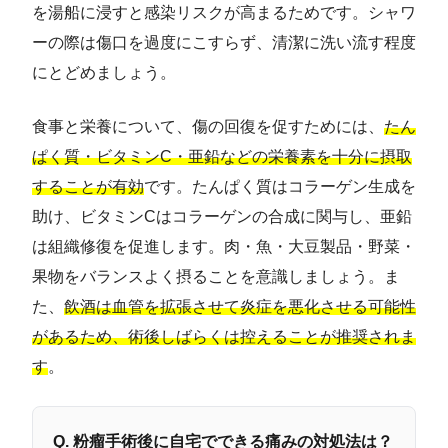
を湯船に浸すと感染リスクが高まるためです。シャワ
ーの際は傷口を過度にこすらず、清潔に洗い流す程度
にとどめましょう。
食事と栄養について、傷の回復を促すためには、
たん
ぱく質・ビタミンC・亜鉛などの栄養素を十分に摂取
することが有効
です。たんぱく質はコラーゲン生成を
助け、ビタミンCはコラーゲンの合成に関与し、亜鉛
は組織修復を促進します。肉・魚・大豆製品・野菜・
果物をバランスよく摂ることを意識しましょう。ま
た、
飲酒は血管を拡張させて炎症を悪化させる可能性
があるため、術後しばらくは控えることが推奨されま
す
。
Q. 粉瘤手術後に自宅でできる痛みの対処法は？