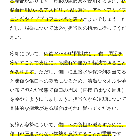
る
場合があります。市販の鎮痛薬を使用する際は、
抗
凝血作用のあるアスピリン系は避け、アセトアミノフ
ェン系やイブプロフェン系を選ぶ
とよいでしょう。た
だし、服薬については必ず担当医の指示に従ってくだ
さい。
冷却について、
術後24〜48時間以内は、傷口周辺を
冷やすことで炎症による腫れや痛みを軽減できること
があります
。ただし、傷口に直接氷や保冷剤を当てる
と凍傷や傷口への刺激になるため、清潔なタオルや薄
い布で包んだ状態で傷口の周辺（直接ではなく周囲）
を冷やすようにしましょう。担当医から冷却について
具体的な指示がある場合はそれに従ってください。
安静と姿勢について、
傷口への負担を減らすために、
傷口が圧迫されない体勢を意識することが重要
です。