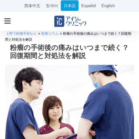
简体中文
한국어
日本語
Español
English
上野で粉瘤手術なら
»
医療コラム
»
粉瘤の手術後の痛みはいつまで続く？回復期
間と対処法を解説
粉瘤の手術後の痛みはいつまで続く？
回復期間と対処法を解説