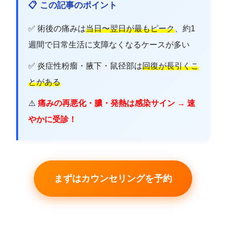
📋 この記事のポイント
✅ 術後の痛みは
当日〜翌日が最もピーク
、約1
週間で日常生活に支障なくなるケースが多い
✅ 炎症性粉瘤・腋下・鼠径部は
回復が長引くこ
とがある
⚠️
痛みの再悪化・膿・発熱は感染サイン → 速
やかに受診！
まずはカウンセリングを予約