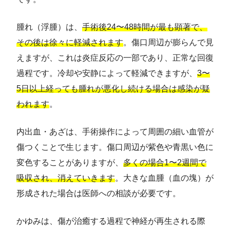
腫れ（浮腫）は、
手術後24〜48時間が最も顕著で、
その後は徐々に軽減されます
。傷口周辺が膨らんで見
えますが、これは炎症反応の一部であり、正常な回復
過程です。冷却や安静によって軽減できますが、
3〜
5日以上経っても腫れが悪化し続ける場合は感染が疑
われます
。
内出血・あざは、手術操作によって周囲の細い血管が
傷つくことで生じます。傷口周辺が紫色や青黒い色に
変色することがありますが、
多くの場合1〜2週間で
吸収され、消えていきます
。大きな血腫（血の塊）が
形成された場合は医師への相談が必要です。
かゆみは、傷が治癒する過程で神経が再生される際