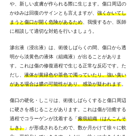
や、新しい皮膚が作られる際に生じます。傷口周辺の
かゆみは回復のサインとも言えますが、
強くかいてし
まうと傷口が開く危険があるため
、我慢するか、医師
に相談して適切な対処を行いましょう。
滲出液（浸出液）は、術後しばらくの間、傷口から透
明から淡黄色の液体（組織液）が出ることがありま
す。これは傷の修復過程で生じる正常な反応です。た
だし、
液体が黄緑色や茶色で濁っていたり、強い臭い
がある場合は膿の可能性があり、感染が疑われます
。
傷口の硬化・しこりは、術後しばらくすると傷口周辺
に硬さを感じることがあります。これは傷が治癒する
過程でコラーゲンが沈着する「
瘢痕組織（はんこんそ
しき）
」が形成されるためで、数か月かけて徐々に軟