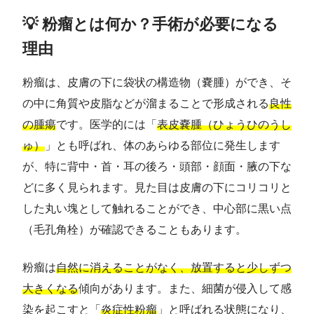
💡 粉瘤とは何か？手術が必要になる
理由
粉瘤は、皮膚の下に袋状の構造物（嚢腫）ができ、そ
の中に角質や皮脂などが溜まることで形成される
良性
の腫瘍
です。医学的には「
表皮嚢腫（ひょうひのうし
ゅ）
」とも呼ばれ、体のあらゆる部位に発生します
が、特に背中・首・耳の後ろ・頭部・顔面・腋の下な
どに多く見られます。見た目は皮膚の下にコリコリと
した丸い塊として触れることができ、中心部に黒い点
（毛孔角栓）が確認できることもあります。
粉瘤は
自然に消えることがなく、放置すると少しずつ
大きくなる
傾向があります。また、細菌が侵入して感
染を起こすと「
炎症性粉瘤
」と呼ばれる状態になり、