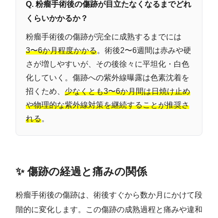
Q. 粉瘤手術後の傷跡が目立たなくなるまでどれ
くらいかかるか？
粉瘤手術後の傷跡が完全に成熟するまでには
3〜6か月程度かかる
。術後2〜6週間は赤みや硬
さが増しやすいが、その後徐々に平坦化・白色
化していく。傷跡への紫外線曝露は色素沈着を
招くため、
少なくとも3〜6か月間は日焼け止め
や物理的な紫外線対策を継続することが推奨さ
れる
。
✨ 傷跡の経過と痛みの関係
粉瘤手術後の傷跡は、術後すぐから数か月にかけて段
階的に変化します。この傷跡の成熟過程と痛みや違和