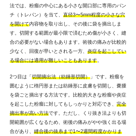
法では、粉瘤の中心にある小さな開口部に専用のパン
チ（トレパン）を当て、
直径3〜5mm程度の小さな穴
を開けて
内容物を取り出し、その後に袋を摘出しま
す。切開する範囲が最小限で済むため傷が小さく、縫
合の必要がない場合もあります。術後の痛みが比較的
少なく、回復が早いとされる一方、
炎症を起こしてい
る場合には適用が難しいこともあります
。
2つ目は「
切開摘出法（紡錘形切開）
」です。粉瘤を
囲むように楕円形または紡錘形に皮膚を切開し、嚢腫
を袋ごと摘出する方法です。比較的大きな粉瘤や炎症
を起こした粉瘤に対してもしっかりと対応でき、
完全
摘出率が高い方法
です。ただし、くり抜き法よりも切
開範囲が広くなるため、術後の痛みがやや強く出る場
合があり、
縫合後の抜糸まで1〜2週間程度かかりま