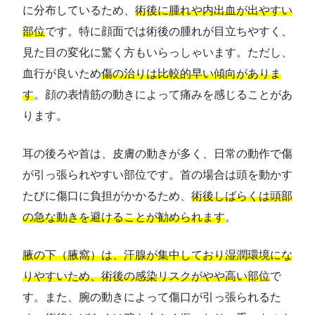
に分布しているため、
術後に腫れや内出血が出やすい
部位
です。特に顔面では術後の腫れが目立ちやすく、
見た目の変化に驚く方もいらっしゃいます。ただし、
血行が良いため
傷の治りは比較的早い傾向がありま
す
。顔の表情筋の動きによって痛みを感じることがあ
ります。
耳の後ろや首は、皮膚の動きが多く、日常の動作で傷
が引っ張られやすい部位です。首の場合は頭を動かす
たびに傷口に負担がかかるため、
術後しばらくは頭部
の急な動きを避けることが勧められます
。
腋の下（腋窩）は、汗腺が集中しており湿潤環境にな
りやすいため、術後の感染リスクがやや高い部位
で
す。また、腕の動きによって傷口が引っ張られるた