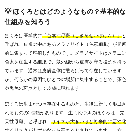
💡 ほくろとはどのようなもの？基本的な
仕組みを知ろう
ほくろは医学的に
「色素性母斑（しきそせいぼはん）」
と
呼ばれ、皮膚の中にあるメラノサイト（色素細胞）が局所
的に集まって増殖したものです。メラノサイトはメラニン
色素を産生する細胞で、紫外線から皮膚を守る役割を持っ
ています。通常は皮膚全体に散らばって存在しています
が、何らかの原因でひとつの場所に集中することで、茶色
や黒色の斑点として皮膚に現れます。
ほくろは生まれつき存在するものと、生後に新しく形成さ
れるものの2種類があります。生まれつきのほくろは「先
天性母斑」と呼ばれ、
サイズが大きいほど将来的に悪性化
するリスクがわずかながら高まる
とされています。一方、