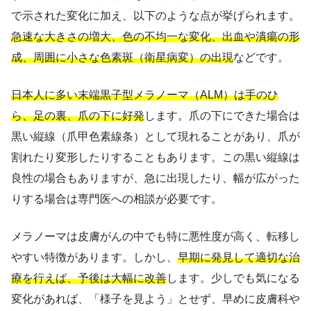
で示された変化に加え、以下のような点が挙げられます。
急速な大きさの増大、色の不均一な変化、出血や潰瘍の形
成、周囲に小さな色素斑（衛星病変）の出現
などです。
日本人に多い末端黒子型メラノーマ（ALM）は手のひ
ら、足の裏、爪の下に好発
します。爪の下にできた場合は
黒い縦線（爪甲色素線条）として現れることがあり、爪が
割れたり変形したりすることもあります。この黒い縦線は
良性の場合もありますが、急に出現したり、幅が広がった
りする場合は専門医への相談が必要です。
メラノーマは皮膚がんの中でも特に悪性度が高く、転移し
やすい特徴があります。しかし、
早期に発見して適切な治
療を行えば、予後は大幅に改善
します。少しでも気になる
変化があれば、「様子を見よう」とせず、早めに皮膚科や