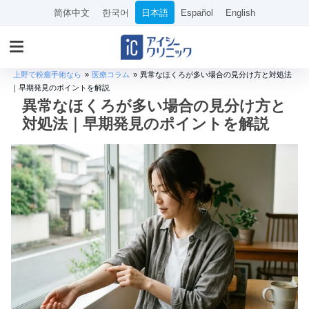
简体中文
한국어
日本語
Español
English
上野で粉瘤手術なら
»
医療コラム
»
異常なほくろが多い場合の見分け方と対処法
｜早期発見のポイントを解説
異常なほくろが多い場合の見分け方と
対処法｜早期発見のポイントを解説