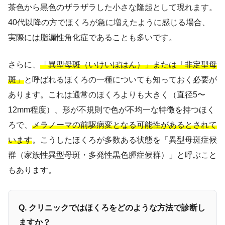
茶色から黒色のザラザラした小さな隆起として現れます。
40代以降の方でほくろが急に増えたように感じる場合、
実際には脂漏性角化症であることも多いです。
さらに、
「異型母斑（いけいぼはん）」または「非定型母
斑」
と呼ばれるほくろの一種についても知っておく必要が
あります。これは通常のほくろよりも大きく（直径5〜
12mm程度）、形が不規則で色が不均一な特徴を持つほく
ろで、
メラノーマの前駆病変となる可能性があるとされて
います
。こうしたほくろが多数ある状態を「異型母斑症候
群（家族性異型母斑・多発性黒色腫症候群）」と呼ぶこと
もあります。
Q. クリニックではほくろをどのような方法で診断し
ますか？