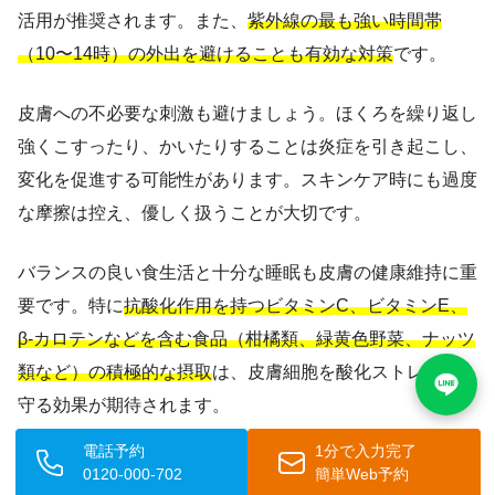
活用が推奨されます。また、
紫外線の最も強い時間帯
（10〜14時）の外出を避けることも有効な対策
です。
皮膚への不必要な刺激も避けましょう。ほくろを繰り返し
強くこすったり、かいたりすることは炎症を引き起こし、
変化を促進する可能性があります。スキンケア時にも過度
な摩擦は控え、優しく扱うことが大切です。
バランスの良い食生活と十分な睡眠も皮膚の健康維持に重
要です。特に
抗酸化作用を持つビタミンC、ビタミンE、
β-カロテンなどを含む食品（柑橘類、緑黄色野菜、ナッツ
類など）の積極的な摂取
は、皮膚細胞を酸化ストレスから
守る効果が期待されます。
電話予約
1分で入力完了
ストレスの管理も見逃せません
。慢性的なストレスは免疫
0120-000-702
簡単Web予約