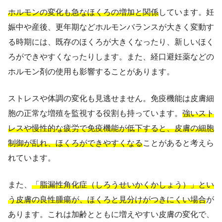
ホルモンの変化も急なほくろの増加と関係
しています。妊
娠中や産後、更年期などホルモンバランスが大きく変動す
る時期には、既存のほくろが大きくなったり、新しいほく
ろができやすくなったりします。また、経口避妊薬などの
ホルモン剤の使用も影響することがあります。
ストレスや体調の変化も見逃せません。免疫機能は皮膚細
胞の正常な増殖を監視する役割も持っています。
強いスト
レスや慢性的な疲労で免疫機能が低下すると、皮膚の細胞
制御が乱れ、ほくろができやすくなる
ことがあると考えら
れています。
また、
「脂漏性角化症（しろうせいかくかしょう）」とい
う皮膚の良性腫瘍が、ほくろと見分けがつきにくい場合
が
あります。これは加齢とともに増えやすい皮膚の変化で、