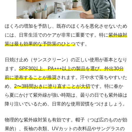
ほくろの増加を予防し、既存のほくろを悪化させないため
には、日常生活でのケアが非常に重要です。特に
紫外線対
策は最も効果的な予防策のひとつ
です。
日焼け止め（サンスクリーン）の正しい使用が基本となり
ます。
SPF30以上、PA+++以上の製品を選び、外出30分
前に塗布することが推奨
されます。汗や水で落ちやすいた
め、
2〜3時間おきに塗り直すことが大切
です。特に春か
ら夏にかけて紫外線が強い時期は、曇りの日でも紫外線は
降り注いでいるため、日常的な使用習慣をつけましょう。
物理的な紫外線対策も有効です。帽子（つば広のものが効
果的）、長袖の衣類、UVカットの衣料品やサングラスの