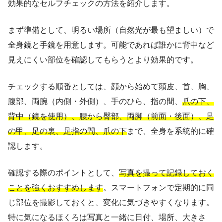
効果的なセルフチェックの方法を紹介します。
まず準備として、明るい場所（自然光が最も望ましい）で
全身鏡と手鏡を用意します。可能であれば誰かに背中など
見えにくい部位を確認してもらうとより効果的です。
チェックする順番としては、顔から始めて頭皮、首、胸、
腹部、両腕（内側・外側）、手のひら、指の間、
爪の下、
背中（鏡を使用）、腰から臀部、両脚（前面・後面）、足
の甲、足の裏、足指の間、爪の下
まで、全身を系統的に確
認します。
確認する際のポイントとして、
写真を撮って記録しておく
ことを強くおすすめします
。スマートフォンで定期的に同
じ部位を撮影しておくと、変化に気づきやすくなります。
特に気になるほくろは写真と一緒に日付、場所、大きさ