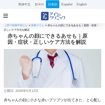
简体中文
한국어
日本語
Español
English
上野で粉瘤手術なら
»
医療コラム
»
赤ちゃんの顔にできるあせも｜原因・症状・
正しいケア方法を解説
赤ちゃんの顔にできるあせも｜原
因・症状・正しいケア方法を解説
公開日: 2026年5月12日
赤ちゃんの顔に小さな赤いブツブツが出てきた、と心配し