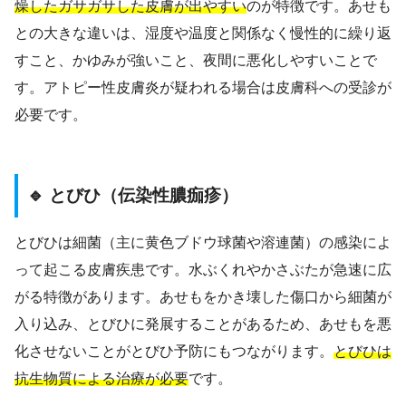
燥したガサガサした皮膚が出やすい
のが特徴です。あせも
との大きな違いは、湿度や温度と関係なく慢性的に繰り返
すこと、かゆみが強いこと、夜間に悪化しやすいことで
す。アトピー性皮膚炎が疑われる場合は皮膚科への受診が
必要です。
🔹 とびひ（伝染性膿痂疹）
とびひは細菌（主に黄色ブドウ球菌や溶連菌）の感染によ
って起こる皮膚疾患です。水ぶくれやかさぶたが急速に広
がる特徴があります。あせもをかき壊した傷口から細菌が
入り込み、とびひに発展することがあるため、あせもを悪
化させないことがとびひ予防にもつながります。
とびひは
抗生物質による治療が必要
です。