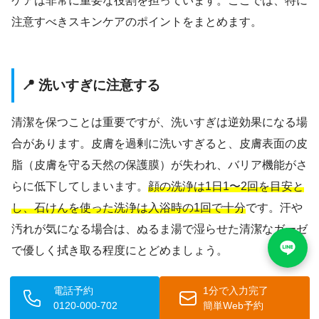
ケアは非常に重要な役割を担っています。ここでは、特に
注意すべきスキンケアのポイントをまとめます。
📍 洗いすぎに注意する
清潔を保つことは重要ですが、洗いすぎは逆効果になる場
合があります。皮膚を過剰に洗いすぎると、皮膚表面の皮
脂（皮膚を守る天然の保護膜）が失われ、バリア機能がさ
らに低下してしまいます。
顔の洗浄は1日1〜2回を目安と
し、石けんを使った洗浄は入浴時の1回で十分
です。汗や
汚れが気になる場合は、ぬるま湯で湿らせた清潔なガーゼ
で優しく拭き取る程度にとどめましょう。
電話予約
1分で入力完了
0120-000-702
簡単Web予約
💫 保湿剤の正しい使い方