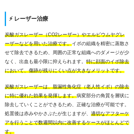
⚡ レーザー治療
炭酸ガスレーザー（CO2レーザー）やエルビウムヤグレ
ーザーなどを用いた治療です。
イボの組織を精密に蒸散さ
せて除去できるため、周囲の正常な組織へのダメージが少
なく、出血も最小限に抑えられます。
特に顔面のイボ除去
において、傷跡が残りにくい点が大きなメリットです。
炭酸ガスレーザーは、脂漏性角化症（老人性イボ）の除去
に特に優れた効果を発揮します。
病変部分の角質を層状に
除去していくことができるため、正確な治療が可能です。
処置後は赤みやかさぶたが生じますが、
適切なアフターケ
アを行うことで数週間以内に改善するケースがほとんどで
す。