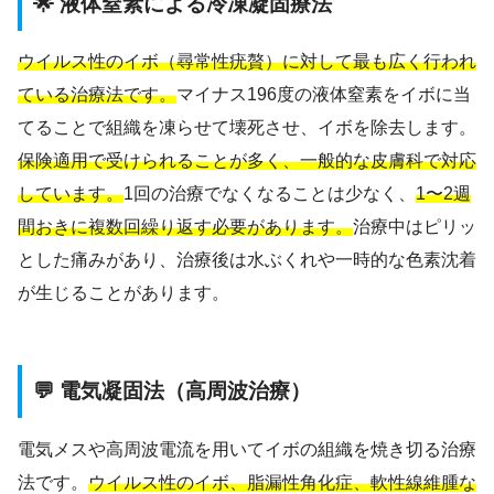
🌟 液体窒素による冷凍凝固療法
ウイルス性のイボ（尋常性疣贅）に対して最も広く行われ
ている治療法です。
マイナス196度の液体窒素をイボに当
てることで組織を凍らせて壊死させ、イボを除去します。
保険適用で受けられることが多く、一般的な皮膚科で対応
しています。
1回の治療でなくなることは少なく、
1〜2週
間おきに複数回繰り返す必要があります。
治療中はピリッ
とした痛みがあり、治療後は水ぶくれや一時的な色素沈着
が生じることがあります。
💬 電気凝固法（高周波治療）
電気メスや高周波電流を用いてイボの組織を焼き切る治療
法です。
ウイルス性のイボ、脂漏性角化症、軟性線維腫な