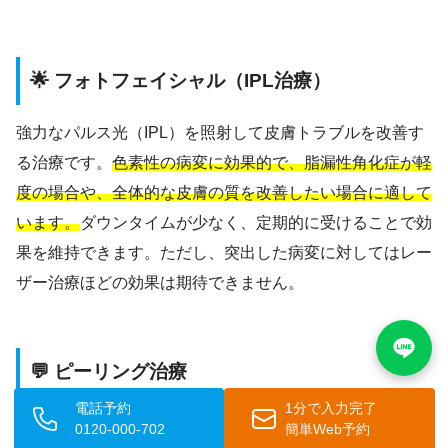
🌟 フォトフェイシャル（IPL治療）
強力なパルス光（IPL）を照射して皮膚トラブルを改善す
る治療です。
色素性の病変に効果的で、脂漏性角化症が軽
度の場合や、全体的な皮膚の質を改善したい場合に適して
います。
ダウンタイムが少なく、定期的に受けることで効
果を維持できます。ただし、突出した病変に対してはレー
ザー治療ほどの効果は期待できません。
💬 ピーリング治療
電話予約
1分で入力完了
ケミカルピーリングは、グリコール酸やサリチル酸などの
0120-000-702
簡単Web予約