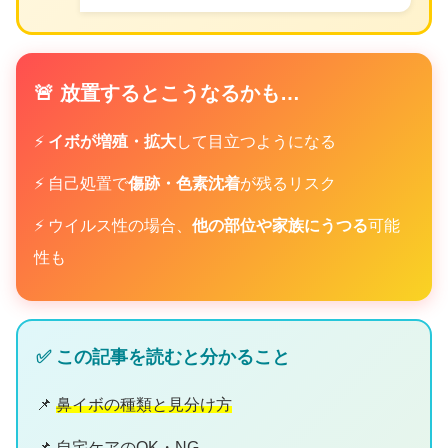
🚨 放置するとこうなるかも…
⚡
イボが増殖・拡大
して目立つようになる
⚡ 自己処置で
傷跡・色素沈着
が残るリスク
⚡ ウイルス性の場合、
他の部位や家族にうつる
可能
性も
✅ この記事を読むと分かること
📌
鼻イボの種類と見分け方
📌
自宅ケアのOK・NG