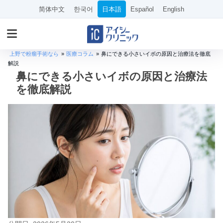
简体中文
한국어
日本語
Español
English
上野で粉瘤手術なら
»
医療コラム
»
鼻にできる小さいイボの原因と治療法を徹底
解説
鼻にできる小さいイボの原因と治療法
を徹底解説