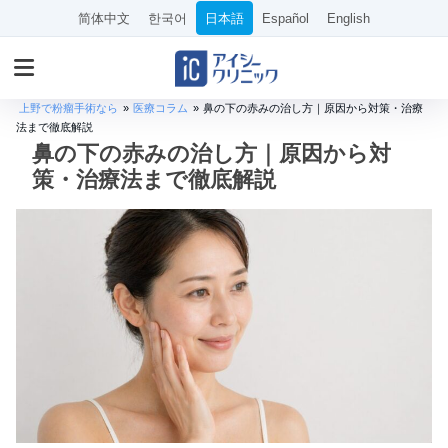
简体中文
한국어
日本語
Español
English
上野で粉瘤手術なら
»
医療コラム
»
鼻の下の赤みの治し方｜原因から対策・治療
法まで徹底解説
鼻の下の赤みの治し方｜原因から対
策・治療法まで徹底解説