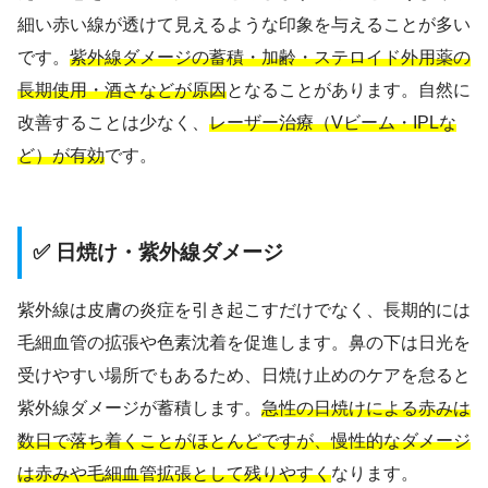
細い赤い線が透けて見えるような印象を与えることが多い
です。
紫外線ダメージの蓄積・加齢・ステロイド外用薬の
長期使用・酒さなどが原因
となることがあります。自然に
改善することは少なく、
レーザー治療（Vビーム・IPLな
ど）が有効
です。
✅ 日焼け・紫外線ダメージ
紫外線は皮膚の炎症を引き起こすだけでなく、長期的には
毛細血管の拡張や色素沈着を促進します。鼻の下は日光を
受けやすい場所でもあるため、日焼け止めのケアを怠ると
紫外線ダメージが蓄積します。
急性の日焼けによる赤みは
数日で落ち着くことがほとんどですが、慢性的なダメージ
は赤みや毛細血管拡張として残りやすく
なります。