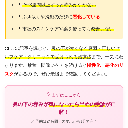
📌
2〜3週間以上ずっと赤みが引かない
📌 ふき取りや洗顔のたびに
悪化している
📌 市販のスキンケアや薬を使っても
改善しない
📖 この記事を読むと、
鼻の下が赤くなる原因・正しいセ
ルフケア・クリニックで受けられる治療法
まで、一気にわ
かります。放置・間違いケアを続けると
慢性化・悪化のリ
スク
があるので、ぜひ最後まで確認してください。
👇 まずはここから
鼻の下の赤みが
気になったら早めの受診
が正
解！
✅ 予約は24時間・スマホから1分で完了