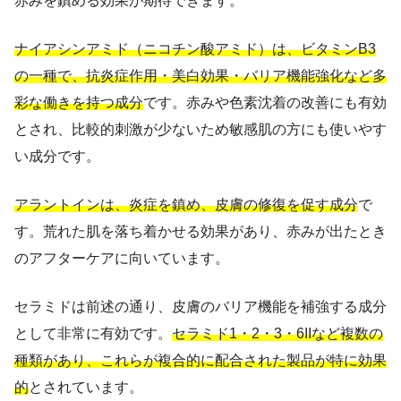
赤みを鎮める効果が期待できます。
ナイアシンアミド（ニコチン酸アミド）は、ビタミンB3
の一種で、抗炎症作用・美白効果・バリア機能強化など多
彩な働きを持つ成分
です。赤みや色素沈着の改善にも有効
とされ、比較的刺激が少ないため敏感肌の方にも使いやす
い成分です。
アラントインは、炎症を鎮め、皮膚の修復を促す成分
で
す。荒れた肌を落ち着かせる効果があり、赤みが出たとき
のアフターケアに向いています。
セラミドは前述の通り、皮膚のバリア機能を補強する成分
として非常に有効です。
セラミド1・2・3・6IIなど複数の
種類があり、これらが複合的に配合された製品が特に効果
的
とされています。