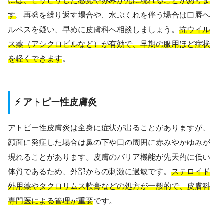
には、ピリピリした感覚や赤みが先に現れることがありま
す
。再発を繰り返す場合や、水ぶくれを伴う場合は口唇ヘ
ルペスを疑い、早めに皮膚科へ相談しましょう。
抗ウイル
ス薬（アシクロビルなど）が有効で、早期の服用ほど症状
を軽くできます
。
⚡ アトピー性皮膚炎
アトピー性皮膚炎は全身に症状が出ることがありますが、
顔面に発症した場合は鼻の下や口の周囲に赤みやかゆみが
現れることがあります。皮膚のバリア機能が先天的に低い
体質であるため、外部からの刺激に過敏です。
ステロイド
外用薬やタクロリムス軟膏などの処方が一般的で、皮膚科
専門医による管理が重要
です。