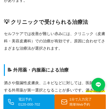
があります。
💡 クリニックで受けられる治療法
セルフケアでは改善が難しい赤みには、クリニック（皮膚
科・美容皮膚科）での治療が有効です。原因に合わせてさ
まざまな治療法が選択されます。
📝 外用薬・内服薬による治療
酒さや脂漏性皮膚炎、ニキビなどに対しては、医師が処方
する外用薬が第一選択となることが多いです。
酒さにはメ
トロニダゾールゲルやイベルメクチンクリームが有効で、
電話予約
1分で入力完了
0120-000-702
簡単Web予約
脂漏性皮膚炎には抗真菌薬（ケトコナゾールなど）が処方