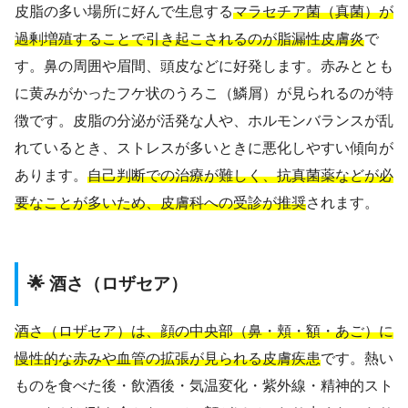
皮脂の多い場所に好んで生息する
マラセチア菌（真菌）が
過剰増殖することで引き起こされるのが脂漏性皮膚炎
で
す。鼻の周囲や眉間、頭皮などに好発します。赤みととも
に黄みがかったフケ状のうろこ（鱗屑）が見られるのが特
徴です。皮脂の分泌が活発な人や、ホルモンバランスが乱
れているとき、ストレスが多いときに悪化しやすい傾向が
あります。
自己判断での治療が難しく、抗真菌薬などが必
要なことが多いため、皮膚科への受診が推奨
されます。
🌟 酒さ（ロザセア）
酒さ（ロザセア）は、顔の中央部（鼻・頬・額・あご）に
慢性的な赤みや血管の拡張が見られる皮膚疾患
です。熱い
ものを食べた後・飲酒後・気温変化・紫外線・精神的スト