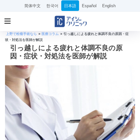
简体中文
한국어
日本語
Español
English
上野で粉瘤手術なら
»
医療コラム
»
引っ越しによる疲れと体調不良の原因・症
状・対処法を医師が解説
引っ越しによる疲れと体調不良の原
因・症状・対処法を医師が解説