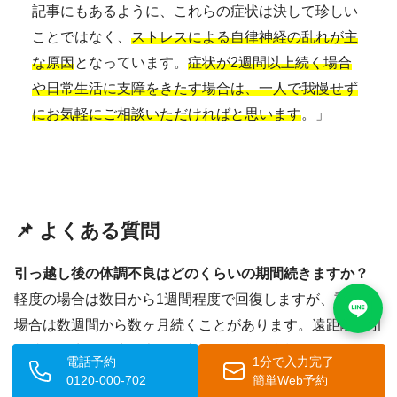
記事にもあるように、これらの症状は決して珍しい
ことではなく、
ストレスによる自律神経の乱れが主
な原因
となっています。
症状が2週間以上続く場合
や日常生活に支障をきたす場合は、一人で我慢せず
にお気軽にご相談いただければと思います
。」
📌 よくある質問
引っ越し後の体調不良はどのくらいの期間続きますか？
軽度の場合は数日から1週間程度で回復しますが、重度の
場合は数週間から数ヶ月続くことがあります。遠距離の引
っ越しや生活環境が大きく変わる場合は症状が長引く傾向
電話予約
1分で入力完了
があります。
2週間以上続く場合は医療機関への相談をお
0120-000-702
簡単Web予約