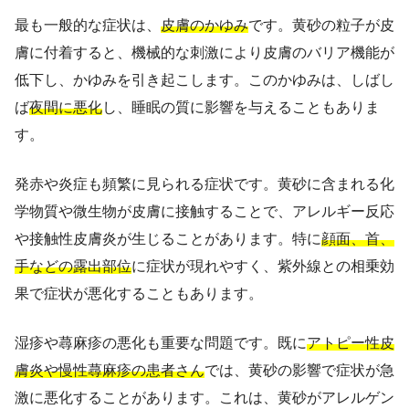
最も一般的な症状は、
皮膚のかゆみ
です。黄砂の粒子が皮
膚に付着すると、機械的な刺激により皮膚のバリア機能が
低下し、かゆみを引き起こします。このかゆみは、しばし
ば
夜間に悪化
し、睡眠の質に影響を与えることもありま
す。
発赤や炎症も頻繁に見られる症状です。黄砂に含まれる化
学物質や微生物が皮膚に接触することで、アレルギー反応
や接触性皮膚炎が生じることがあります。特に
顔面、首、
手などの露出部位
に症状が現れやすく、紫外線との相乗効
果で症状が悪化することもあります。
湿疹や蕁麻疹の悪化も重要な問題です。既に
アトピー性皮
膚炎や慢性蕁麻疹の患者さん
では、黄砂の影響で症状が急
激に悪化することがあります。これは、黄砂がアレルゲン