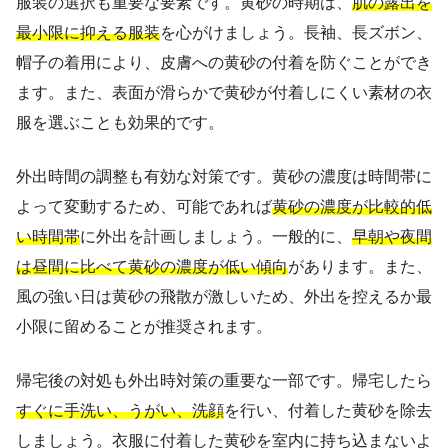
服装の選択も重要な要素です。黄砂の時期は、
肌の露出を
最小限に抑える服装
を心がけましょう。長袖、長ズボン、
帽子の着用により、皮膚への黄砂の付着を防ぐことができ
ます。また、表面が滑らかで黄砂が付着しにくい素材の衣
服を選ぶことも効果的です。
外出時間の調整も有効な対策です。黄砂の濃度は時間帯に
よって変動するため、可能であれば
黄砂の濃度が比較的低
い時間帯
に外出を計画しましょう。一般的に、
早朝や夜間
は昼間に比べて黄砂の濃度が低い傾向
があります。また、
風の強い日は黄砂の飛散が激しいため、外出を控えるか最
小限に留めることが推奨されます。
帰宅後の対処も外出時対策の重要な一部です。帰宅したら
すぐに手洗い、うがい、洗顔
を行い、付着した黄砂を除去
しましょう。衣服に付着した黄砂を室内に持ち込まないよ