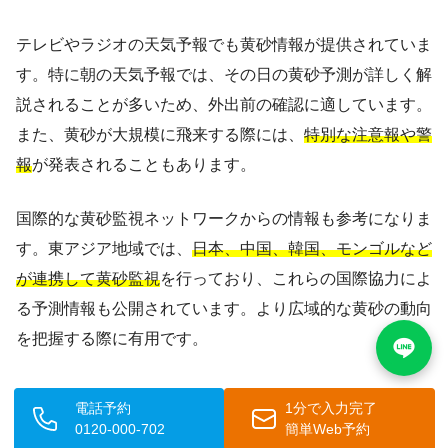
テレビやラジオの天気予報でも黄砂情報が提供されていま
す。特に朝の天気予報では、その日の黄砂予測が詳しく解
説されることが多いため、外出前の確認に適しています。
また、黄砂が大規模に飛来する際には、
特別な注意報や警
報
が発表されることもあります。
国際的な黄砂監視ネットワークからの情報も参考になりま
す。東アジア地域では、
日本、中国、韓国、モンゴルなど
が連携して黄砂監視
を行っており、これらの国際協力によ
る予測情報も公開されています。より広域的な黄砂の動向
を把握する際に有用です。
電話予約
1分で入力完了
👨‍⚕️ 当院での診療傾向【医師コメント】
0120-000-702
簡単Web予約