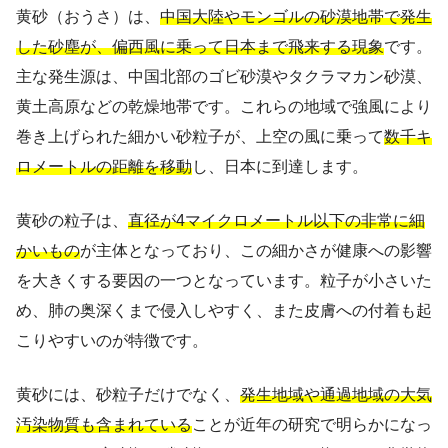
黄砂（おうさ）は、
中国大陸やモンゴルの砂漠地帯で発生
した砂塵が、偏西風に乗って日本まで飛来する現象
です。
主な発生源は、中国北部のゴビ砂漠やタクラマカン砂漠、
黄土高原などの乾燥地帯です。これらの地域で強風により
巻き上げられた細かい砂粒子が、上空の風に乗って
数千キ
ロメートルの距離を移動
し、日本に到達します。
黄砂の粒子は、
直径が4マイクロメートル以下の非常に細
かいもの
が主体となっており、この細かさが健康への影響
を大きくする要因の一つとなっています。粒子が小さいた
め、肺の奥深くまで侵入しやすく、また皮膚への付着も起
こりやすいのが特徴です。
黄砂には、砂粒子だけでなく、
発生地域や通過地域の大気
汚染物質も含まれている
ことが近年の研究で明らかになっ