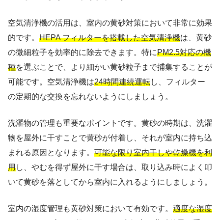
空気清浄機の活用は、室内の黄砂対策において非常に効果
的です。
HEPA フィルターを搭載した空気清浄機
は、黄砂
の微細粒子を効率的に除去できます。特に
PM2.5対応の機
種
を選ぶことで、より細かい黄砂粒子まで捕集することが
可能です。空気清浄機は
24時間連続運転
し、フィルター
の定期的な交換を忘れないようにしましょう。
洗濯物の管理も重要なポイントです。黄砂の時期は、洗濯
物を屋外に干すことで黄砂が付着し、それが室内に持ち込
まれる原因となります。
可能な限り室内干しや乾燥機を利
用
し、やむを得ず屋外に干す場合は、取り込み時によく叩
いて黄砂を落としてから室内に入れるようにしましょう。
室内の湿度管理も黄砂対策において有効です。
適度な湿度