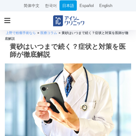
简体中文
한국어
日本語
Español
English
上野で粉瘤手術なら
»
医療コラム
»
黄砂はいつまで続く？症状と対策を医師が徹
底解説
黄砂はいつまで続く？症状と対策を医
師が徹底解説