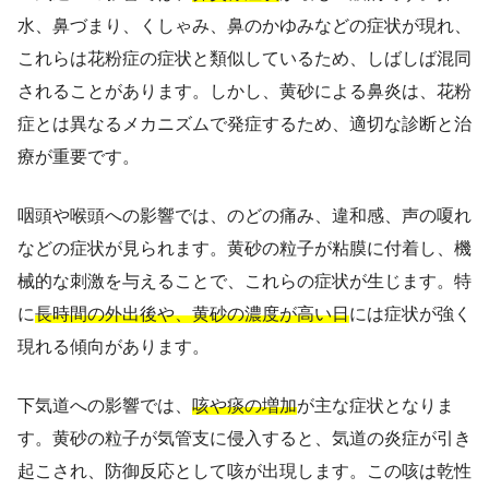
水、鼻づまり、くしゃみ、鼻のかゆみなどの症状が現れ、
これらは花粉症の症状と類似しているため、しばしば混同
されることがあります。しかし、黄砂による鼻炎は、花粉
症とは異なるメカニズムで発症するため、適切な診断と治
療が重要です。
咽頭や喉頭への影響では、のどの痛み、違和感、声の嗄れ
などの症状が見られます。黄砂の粒子が粘膜に付着し、機
械的な刺激を与えることで、これらの症状が生じます。特
に
長時間の外出後や、黄砂の濃度が高い日
には症状が強く
現れる傾向があります。
下気道への影響では、
咳や痰の増加
が主な症状となりま
す。黄砂の粒子が気管支に侵入すると、気道の炎症が引き
起こされ、防御反応として咳が出現します。この咳は乾性