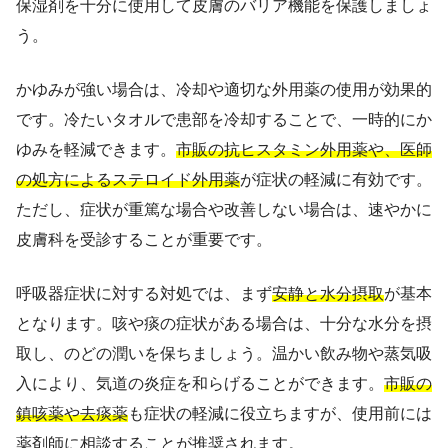
保湿剤を十分に使用して皮膚のバリア機能を保護しましょ
う。
かゆみが強い場合は、冷却や適切な外用薬の使用が効果的
です。冷たいタオルで患部を冷却することで、一時的にか
ゆみを軽減できます。
市販の抗ヒスタミン外用薬や、医師
の処方によるステロイド外用薬
が症状の軽減に有効です。
ただし、症状が重篤な場合や改善しない場合は、速やかに
皮膚科を受診することが重要です。
呼吸器症状に対する対処では、まず
安静と水分摂取
が基本
となります。咳や痰の症状がある場合は、十分な水分を摂
取し、のどの潤いを保ちましょう。温かい飲み物や蒸気吸
入により、気道の炎症を和らげることができます。
市販の
鎮咳薬や去痰薬
も症状の軽減に役立ちますが、使用前には
薬剤師に相談することが推奨されます。