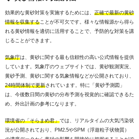
効果的な黄砂対策を実施するためには、
正確で最新の黄砂
情報を収集する
ことが不可欠です。様々な情報源から得ら
れる黄砂情報を適切に活用することで、予防的な対策を講
じることができます。
気象庁
は、黄砂に関する最も信頼性の高い公式情報を提供
しています。気象庁のウェブサイトでは、黄砂観測実況、
黄砂予測、黄砂に関する気象情報などが公開されており、
24時間体制で更新
されています。特に「黄砂予測図」
は、今後数日間の黄砂の分布予測を視覚的に確認できるた
め、外出計画の参考になります。
環境省の「そらまめ君」
では、リアルタイムの大気汚染状
況が公開されており、PM2.5やSPM（浮遊粒子状物質）