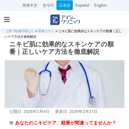
简体中文
한국어
日本語
Español
English
上野で粉瘤手術なら
»
医療コラム
»
ニキビ肌に効果的なスキンケアの順番｜正し
いケア方法を徹底解説
ニキビ肌に効果的なスキンケアの順
番｜正しいケア方法を徹底解説
公開日: 2026年2月4日
更新日: 2026年2月27日
🚨
あなたのニキビケア、順番が間違ってませんか？