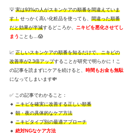
💡
実は93%の人がスキンケアの順番を間違えていま
す！
せっかく高い化粧品を使っても、
間違った順番
だと効果が半減
するどころか、
ニキビを悪化させてし
まう
ことも…😱
📈
正しいスキンケアの順番を知るだけで、ニキビの
改善率が2.3倍アップ
することが研究で明らかに！こ
の記事を読まずにケアを続けると、
時間もお金も無駄
になってしまいます💸
✅ この記事でわかること：
🔸
ニキビを確実に改善する正しい順番
🔸
朝・夜の具体的なケア方法
🔸
ニキビタイプ別の最適アプローチ
🔸
絶対NGなケア方法