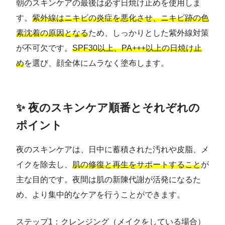
朝のスキンケアの最後は必ず日焼け止めを使用しま
す。
紫外線はニキビの炎症を悪化させ、ニキビ跡の色
素沈着の原因となる
ため、しっかりとした紫外線対策
が不可欠です。
SPF30以上、PA+++以上の日焼け止
め
を選び、顔全体にムラなく塗布します。
✨ 夜のスキンケア順番とそれぞれの
ポイント
夜のスキンケアは、日中に蓄積された汚れや皮脂、メ
イクを除去し、
肌の修復と再生をサポートすること
が
主な目的です。夜間は肌の新陳代謝が活発になるた
め、より集中的なケアを行うことができます。
ステップ1：クレンジング（メイクをしている場合）