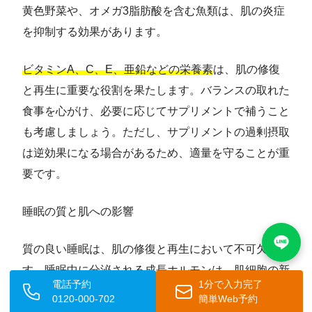
黄色野菜や、オメガ3脂肪酸を含む魚類は、肌の炎症
を抑制する効果があります。
ビタミンA、C、E、亜鉛などの栄養素
は、肌の修復
と再生に重要な役割を果たします。バランスの取れた
食事を心がけ、必要に応じてサプリメントで補うこと
も考慮しましょう。ただし、サプリメントの過剰摂取
は逆効果になる場合があるため、適量を守ることが重
要です。
睡眠の質と肌への影響
質の良い睡眠は、肌の修復と再生において不可欠で
す。
睡眠中に分泌される成長ホルモン
は、肌細胞の新
電話予約
1分で入力完了
陳代謝を促進し、ダメージを受けた肌を修復します。
0120-000-702
簡単Web予約
睡眠不足は、皮脂分泌を増加させるだけでなく、免疫