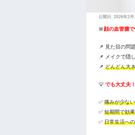
公開日: 2026年2月
🚨
顔の血管腫で
📌 見た目の問
📌 メイクで隠
📌
どんどん大
💡
でも大丈夫
✅
痛みが少ない
✅
短期間で効果
✅
日常生活への