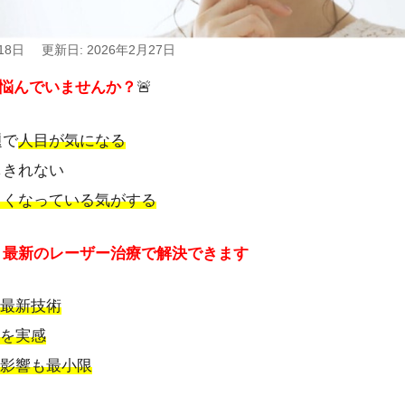
18日
更新日: 2026年2月27日
悩んでいませんか？
🚨
題で
人目が気になる
しきれない
きくなっている気がする
！最新のレーザー治療で解決できます
最新技術
を実感
影響も最小限