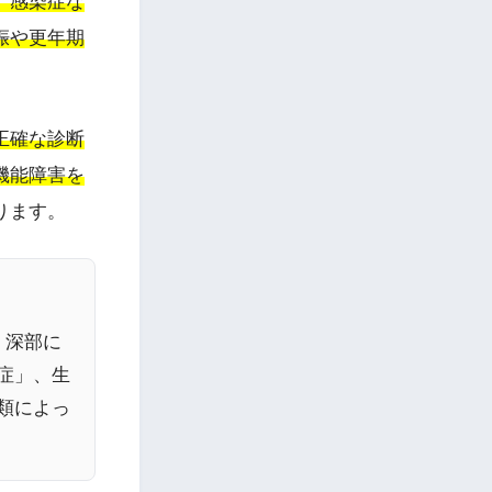
、感染症な
娠や更年期
正確な診断
機能障害を
ります。
、深部に
症」、生
類によっ