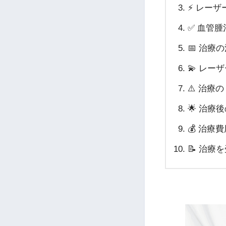
⚡ レー
✅ 血管
📅 治療
💫 レ
⚠️ 治療
🌟 治療
💰 治療
📝 治療