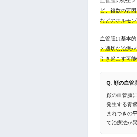
血管腫の発生メ
ど、複数の要因
などのホルモン
血管腫は基本的
と適切な治療が
引き起こす可能
Q. 顔の血
顔の血管腫
発生する青
まれつきの
て治療法が