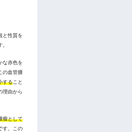
観と性質を
す。
かな赤色を
この血管腫
小する
こと
の理由から
腫瘤として
です。この