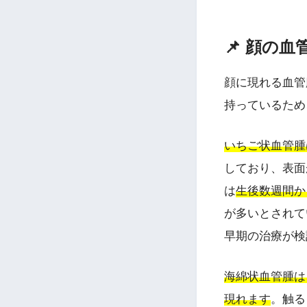
📌 顔の
顔に現れる血管
持っているため
いちご状血管腫
しており、表面
は
生後数週間か
が多いとされて
早期の治療が検
海綿状血管腫は
現れます
。触る