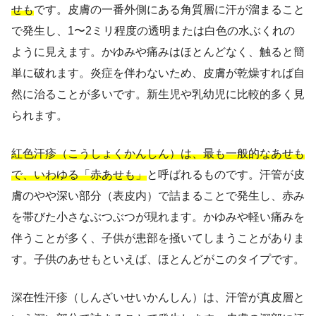
せも
です。皮膚の一番外側にある角質層に汗が溜まること
で発生し、1〜2ミリ程度の透明または白色の水ぶくれの
ように見えます。かゆみや痛みはほとんどなく、触ると簡
単に破れます。炎症を伴わないため、皮膚が乾燥すれば自
然に治ることが多いです。新生児や乳幼児に比較的多く見
られます。
紅色汗疹（こうしょくかんしん）は、最も一般的なあせも
で、いわゆる「赤あせも」
と呼ばれるものです。汗管が皮
膚のやや深い部分（表皮内）で詰まることで発生し、赤み
を帯びた小さなぶつぶつが現れます。かゆみや軽い痛みを
伴うことが多く、子供が患部を掻いてしまうことがありま
す。子供のあせもといえば、ほとんどがこのタイプです。
深在性汗疹（しんざいせいかんしん）は、汗管が真皮層と