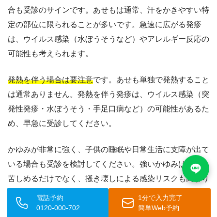
合も受診のサインです。あせもは通常、汗をかきやすい特
定の部位に限られることが多いです。急速に広がる発疹
は、ウイルス感染（水ぼうそうなど）やアレルギー反応の
可能性も考えられます。
発熱を伴う場合は要注意
です。あせも単独で発熱すること
は通常ありません。発熱を伴う発疹は、ウイルス感染（突
発性発疹・水ぼうそう・手足口病など）の可能性があるた
め、早急に受診してください。
かゆみが非常に強く、子供の睡眠や日常生活に支障が出て
いる場合も受診を検討してください。強いかゆみは子供を
苦しめるだけでなく、掻き壊しによる感染リスクも高まり
ます。医療機関では、かゆみを抑える薬を処方してもらう
電話予約
1分で入力完了
ことができます。
0120-000-702
簡単Web予約