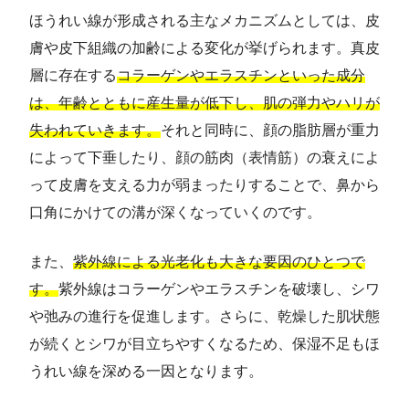
ほうれい線が形成される主なメカニズムとしては、皮
膚や皮下組織の加齢による変化が挙げられます。真皮
層に存在する
コラーゲンやエラスチンといった成分
は、年齢とともに産生量が低下し、肌の弾力やハリが
失われていきます。
それと同時に、顔の脂肪層が重力
によって下垂したり、顔の筋肉（表情筋）の衰えによ
って皮膚を支える力が弱まったりすることで、鼻から
口角にかけての溝が深くなっていくのです。
また、
紫外線による光老化も大きな要因のひとつで
す。
紫外線はコラーゲンやエラスチンを破壊し、シワ
や弛みの進行を促進します。さらに、乾燥した肌状態
が続くとシワが目立ちやすくなるため、保湿不足もほ
うれい線を深める一因となります。