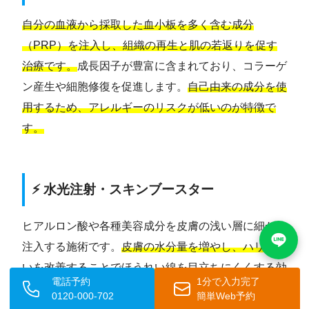
自分の血液から採取した血小板を多く含む成分
（PRP）を注入し、組織の再生と肌の若返りを促す
治療です。
成長因子が豊富に含まれており、コラーゲ
ン産生や細胞修復を促進します。
自己由来の成分を使
用するため、アレルギーのリスクが低いのが特徴で
す。
⚡ 水光注射・スキンブースター
ヒアルロン酸や各種美容成分を皮膚の浅い層に細かく
注入する施術です。
皮膚の水分量を増やし、ハリや潤
いを改善することでほうれい線を目立ちにくくする効
電話予約
1分で入力完了
果が期待されます。
施術後は注射部位に点状の赤みが
0120-000-702
簡単Web予約
出ることがありますが、数日以内に落ち着くことが多