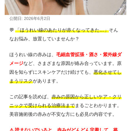
公開日: 2026年6月2日
💬
「ほうれい線のあたりが赤くなってきた…」
そん
なお悩み、放置していませんか？
ほうれい線の赤みは、
毛細血管拡張・酒さ・紫外線ダ
メージ
など、さまざまな原因が絡み合っています。原
因を知らずにスキンケアだけ続けても、
悪化させてし
まうリスク
があります。
この記事を読めば、
赤みの原因から正しいケア・クリ
ニックで受けられる治療法まで
まるごとわかります。
美容施術後の赤みが不安な方にも必見の内容です。
⚠️ 読まないでいると…赤みがどんどん定着して、将