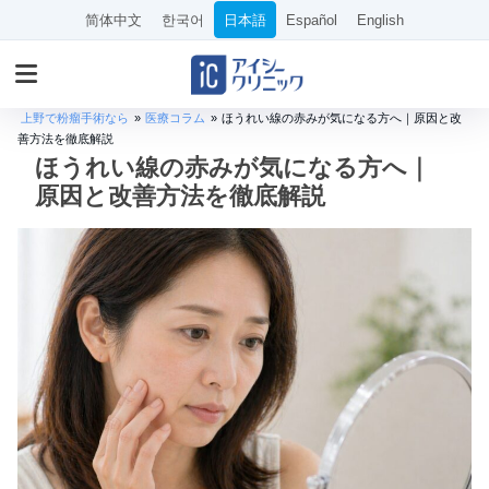
简体中文
한국어
日本語
Español
English
上野で粉瘤手術なら
»
医療コラム
»
ほうれい線の赤みが気になる方へ｜原因と改
善方法を徹底解説
ほうれい線の赤みが気になる方へ｜
原因と改善方法を徹底解説