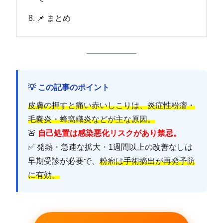
📌 まとめ
💡 この記事のポイント
皮膚の押すと痛い赤いしこりは、炎症性粉瘤・
毛嚢炎・蜂窩織炎などが主な原因。
🚨
自己処置は感染悪化リスクがあり禁忌。
✅ 発熱・急速な拡大・1週間以上の改善なしは
早期受診が必要で、
粉瘤は手術摘出が再発予防
に有効。