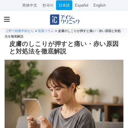
简体中文
한국어
日本語
Español
English
上野で粉瘤手術なら
»
医療コラム
»
皮膚のしこりが押すと痛い・赤い原因と対処
法を徹底解説
皮膚のしこりが押すと痛い・赤い原因
と対処法を徹底解説