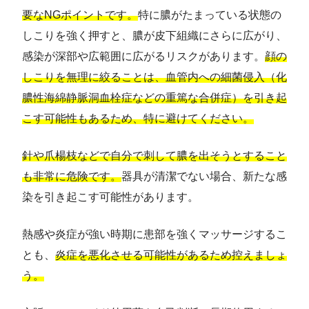
要なNGポイントです。
特に膿がたまっている状態の
しこりを強く押すと、膿が皮下組織にさらに広がり、
感染が深部や広範囲に広がるリスクがあります。
顔の
しこりを無理に絞ることは、血管内への細菌侵入（化
膿性海綿静脈洞血栓症などの重篤な合併症）を引き起
こす可能性もあるため、特に避けてください。
針や爪楊枝などで自分で刺して膿を出そうとすること
も非常に危険です。
器具が清潔でない場合、新たな感
染を引き起こす可能性があります。
熱感や炎症が強い時期に患部を強くマッサージするこ
とも、
炎症を悪化させる可能性があるため控えましょ
う。