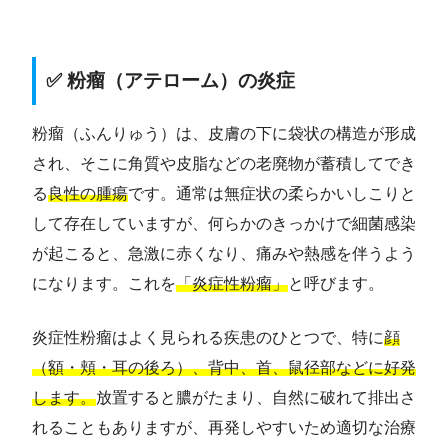
✅ 粉瘤（アテローム）の炎症
粉瘤（ふんりゅう）は、皮膚の下に袋状の構造が形成
され、そこに角質や皮脂などの老廃物が蓄積してでき
る
良性の腫瘍
です。通常は無症状の柔らかいしこりと
して存在していますが、何らかのきっかけで細菌感染
が起こると、急激に赤くなり、痛みや熱感を伴うよう
になります。これを
「炎症性粉瘤」
と呼びます。
炎症性粉瘤はよく見られる疾患のひとつで、特に
顔
（額・頬・耳の後ろ）、背中、首、鼠径部などに好発
します。
放置すると膿がたまり、自然に破れて排出さ
れることもありますが、再発しやすいため適切な治療