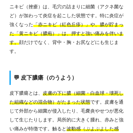
ニキビ（挫瘡）は、毛穴の詰まりに細菌（アクネ菌な
ど）が加わって炎症を起こした状態です。特に炎症が
強くなった
「赤ニキビ（紅色丘疹）」や、膿が貯まっ
た「黄ニキビ（膿疱）」は、押すと強い痛みを伴いま
す。
顔だけでなく、背中・胸・お尻などにも生じま
す。
💬 皮下膿瘍（のうよう）
皮下膿瘍とは、
皮膚の下に膿（細菌・白血球・壊死し
た組織などの混合物）がたまった状態
です。皮膚を通
じて外部から細菌が侵入したり、毛嚢炎やせつが悪化
して生じたりします。局所的に大きく腫れ、赤みと強
い痛みが特徴です。触ると
波動感（ぷよぷよした感