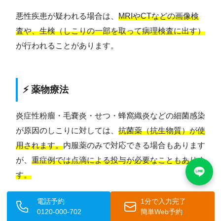
悪性疾患が疑われる場合は、
MRIやCTなどの画像検
査や、生検（しこりの一部を取って病理検査に出す）
が行われることがあります。
⚡ 薬物療法
炎症性粉瘤・毛嚢炎・せつ・蜂窩織炎などの細菌感染
が原因のしこりに対しては、
抗菌薬（抗生物質）が使
用されます。
内服薬のみで対応できる場合もあります
が、
重症例では点滴による投与が必要なこともありま
す。
炎症が強い時期には、抗炎症薬（NSAIDs）が痛みの
電話予約
1分で入力完了
0120-000-702
簡単Web予約
緩和に用いられることもあります。