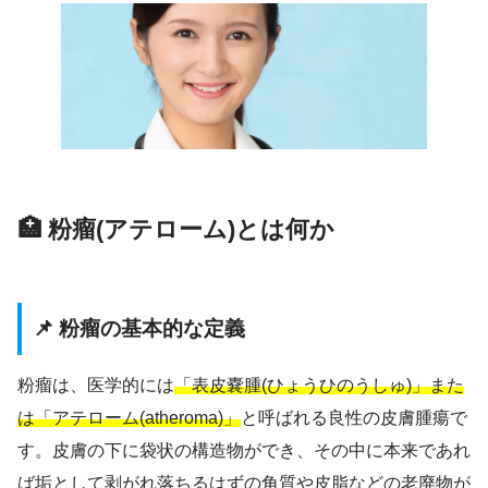
🏥 粉瘤(アテローム)とは何か
📌 粉瘤の基本的な定義
粉瘤は、医学的には
「表皮嚢腫(ひょうひのうしゅ)」また
は「アテローム(atheroma)」
と呼ばれる良性の皮膚腫瘍で
す。皮膚の下に袋状の構造物ができ、その中に本来であれ
ば垢として剥がれ落ちるはずの角質や皮脂などの老廃物が