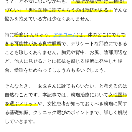
う？」と不安に思いながらも、
「場所が場所だけに相談し
づらい」「男性医師に診てもらうのは抵抗がある」
そんな
悩みを抱えている方は少なくありません。
特に
粉瘤(ふんりゅう、
アテローム
)は、体のどこにでもで
きる可能性がある良性腫瘍
で、デリケートな部位にできる
ことも珍しくありません。胸元や背中、お尻、陰部周辺な
ど、他人に見せることに抵抗を感じる場所に発生した場
合、受診をためらってしまう方も多いでしょう。
そんなとき、「女医さんに診てもらいたい」と考えるのは
自然なことです。本記事では、粉瘤治療において
女性医師
を選ぶメリット
や、女性患者が知っておくべき粉瘤に関す
る基礎知識、クリニック選びのポイントまで、詳しく解説
していきます。