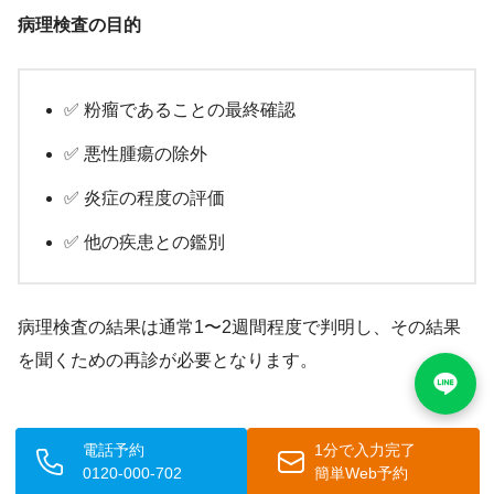
病理検査の目的
✅ 粉瘤であることの最終確認
✅ 悪性腫瘍の除外
✅ 炎症の程度の評価
✅ 他の疾患との鑑別
病理検査の結果は通常1〜2週間程度で判明し、その結果
を聞くための再診が必要となります。
電話予約
1分で入力完了
💉 粉瘤の治療方法
0120-000-702
簡単Web予約