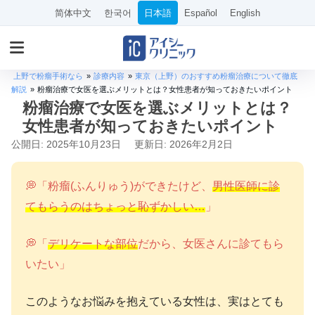
简体中文
한국어
日本語
Español
English
上野で粉瘤手術なら
»
診療内容
»
東京（上野）のおすすめ粉瘤治療について徹底
解説
»
粉瘤治療で女医を選ぶメリットとは？女性患者が知っておきたいポイント
粉瘤治療で女医を選ぶメリットとは？
女性患者が知っておきたいポイント
公開日: 2025年10月23日
更新日: 2026年2月2日
💭「粉瘤(ふんりゅう)ができたけど、
男性医師に診
てもらうのはちょっと恥ずかしい…
」
💭「
デリケートな部位
だから、女医さんに診てもら
いたい」
このようなお悩みを抱えている女性は、実はとても