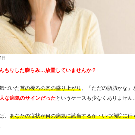
2日
んもりした膨らみ…放置していませんか？
気づいた
首の後ろの肉の盛り上がり
。「ただの脂肪かな」
大な病気のサインだった
というケースも少なくありません
ば、
あなたの症状が何の病気に該当するか・いつ病院に行
。