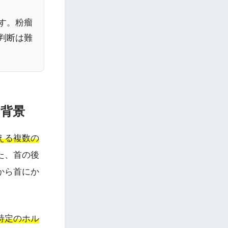
す。粉瘤
判断は難
な背景
える複数の
た、首の後
から首にか
特定のホル