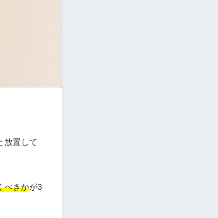
と放置して
。
くべきか
が3