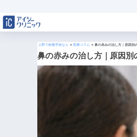
上野で粉瘤手術なら
»
医療コラム
»
鼻の赤みの治し方｜原因別
鼻の赤みの治し方｜原因別