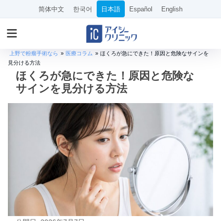
简体中文
한국어
日本語
Español
English
上野で粉瘤手術なら
»
医療コラム
»
ほくろが急にできた！原因と危険なサインを
見分ける方法
ほくろが急にできた！原因と危険な
サインを見分ける方法