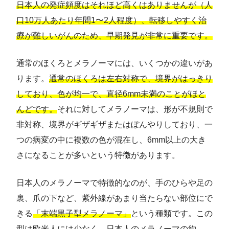
日本人の発症頻度はそれほど高くはありませんが（人
口10万人あたり年間1〜2人程度）、転移しやすく治
療が難しいがんのため、早期発見が非常に重要です。
通常のほくろとメラノーマには、いくつかの違いがあ
ります。
通常のほくろは左右対称で、境界がはっきり
しており、色が均一で、直径6mm未満のことがほと
んどです。
それに対してメラノーマは、形が不規則で
非対称、境界がギザギザまたはぼんやりしており、一
つの病変の中に複数の色が混在し、6mm以上の大き
さになることが多いという特徴があります。
日本人のメラノーマで特徴的なのが、手のひらや足の
裏、爪の下など、紫外線があまり当たらない部位にで
きる
「末端黒子型メラノーマ」
という種類です。この
型は欧米人には少なく、
日本人のメラノーマの約