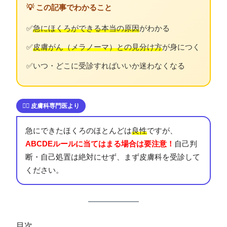
💡 この記事でわかること
✅
急にほくろができる本当の原因
がわかる
✅
皮膚がん（メラノーマ）との見分け方
が身につく
✅
いつ・どこに受診すればいいか迷わなくなる
👩‍⚕️ 皮膚科専門医より
急にできたほくろのほとんどは
良性
ですが、
ABCDEルールに当てはまる場合は要注意！
自己判
断・自己処置は絶対にせず、まず皮膚科を受診して
ください。
目次