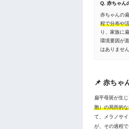
Q. 赤ちゃ
赤ちゃんの
程で分布や
り、家族に
環境要因が
はありませ
📌 赤ち
扁平母斑が生じ
胞）の局所的な
て、メラノサイ
が、その過程で