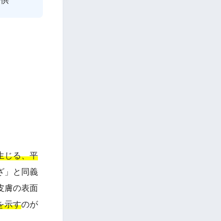
提供
生じる、平
ざ」と同義
皮膚の表面
を示す
のが