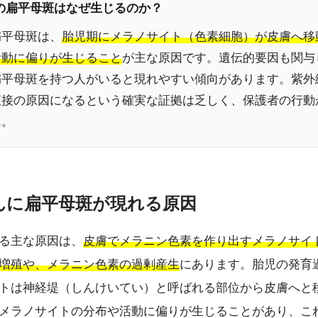
んの扁平母斑はなぜ生じるのか？
扁平母斑は、
胎児期にメラノサイト（色素細胞）が皮膚へ移
活動に偏りが生じること
が主な原因です。遺伝的要因も関与
扁平母斑を持つ人がいると現れやすい傾向があります。紫外
直接の原因になるという確実な証拠は乏しく、保護者の行動
ん。
ゃんに扁平母斑が現れる原因
る主な原因は、
皮膚でメラニン色素を作り出すメラノサイ
増殖や、メラニン色素の過剰産生
にあります。胎児の発育
トは神経堤（しんけいてい）と呼ばれる部位から皮膚へと
メラノサイトの分布や活動に偏りが生じることがあり、こ