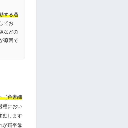
動する過
してお
線などの
が原因で
ト（色素細
過程におい
移動します
れが扁平母