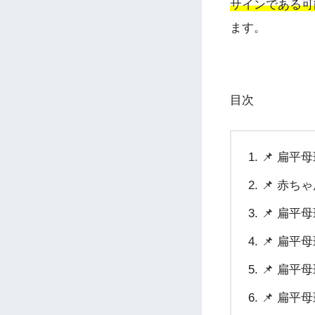
サインである可
ます。
目次
📌 扁平
📌 赤
📌 扁平
📌 扁
📌 扁平
📌 扁