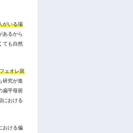
人がいる場
があるから
くても自然
カフェオレ斑
も研究が進
の扁平母斑
期における
における偏