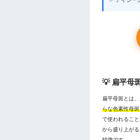
✅ アイシ
💡 扁平
扁平母斑とは、
らな色素性母斑
で使われること
から盛り上がる
特徴です。