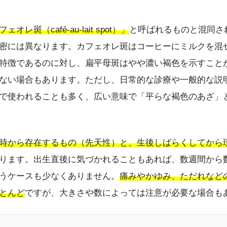
ェオレ斑（café-au-lait spot）」
と呼ばれるものと混同さ
密には異なります。カフェオレ斑はコーヒーにミルクを混
特徴であるのに対し、扁平母斑はやや濃い褐色を示すこと
ない場合もあります。ただし、日常的な診療や一般的な説
で使われることも多く、広い意味で「平らな褐色のあざ」
時から存在するもの（先天性）と、生後しばらくしてから
ります。出生直後に気づかれることもあれば、数週間から
うケースも少なくありません。
痛みやかゆみ、ただれなど
とんど
ですが、大きさや数によっては注意が必要な場合も