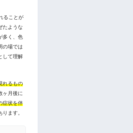
れることが
ぜたような
が多く、色
明の場では
として理解
現れるもの
数ヶ月後に
の症状を伴
あります。