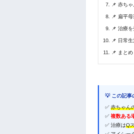
📌 赤
📌 扁平
📌 治
📌 日
📌 まとめ
💡 この記
✅
赤ちゃん
✅
複数ある
✅ 治療は
Q