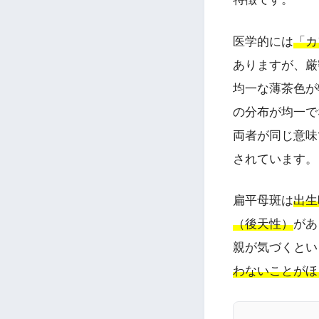
医学的には
「カフ
ありますが、厳
均一な薄茶色が
の分布が均一で
両者が同じ意味
されています。
扁平母斑は
出生
（後天性）
があ
親が気づくとい
わないことがほ