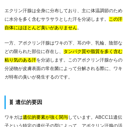
エクリン汗腺は全身に分布しており、主に体温調節のため
に水分を多く含むサラサラとした汗を分泌します。
この汗
自体にはほとんど臭いがありません
。
一方、アポクリン汗腺はワキの下、耳の中、乳輪、陰部な
どの限られた部位に存在し、
タンパク質や脂質を多く含む
粘り気のある汗
を分泌します。このアポクリン汗腺からの
分泌物が皮膚表面の常在菌によって分解される際に、ワキ
ガ特有の臭いが発生するのです。
🧬 遺伝的要因
ワキガは
遺伝的要素が強く関与
しています。ABCC11遺伝
子という特定の遺伝子の型によって、アポクリン汗腺の活