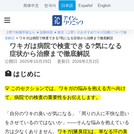
简体中文
한국어
日本語
Español
English
上野で粉瘤手術なら
»
診療内容
»
東京（上野）のおすすめワキガ治療について徹
底解説
»
ワキガは病院で検査できる?気になる症状から治療まで徹底解説
ワキガは病院で検査できる?気になる
症状から治療まで徹底解説
公開日: 2025年10月29日
更新日: 2026年2月2日
🏥 はじめに
💡 このセクションでは、ワキガの悩みを抱える方へ向け
て、病院での検査の重要性をお伝えします。
「自分のワキの臭いが気になる」「周りの人に不快な思い
をさせているのではないか」――そんな悩みを抱えている
方は少なくありません。
ワキガ(腋臭症)は、単なる汗の臭