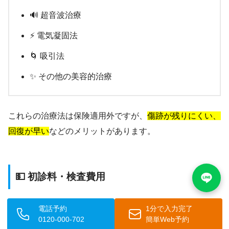
🔊 超音波治療
⚡ 電気凝固法
🌀 吸引法
✨ その他の美容的治療
これらの治療法は保険適用外ですが、
傷跡が残りにくい、
回復が早い
などのメリットがあります。
💵 初診料・検査費用
初診時の診察料や基本的な検査は、保険診療の範囲内で受
電話予約
1分で入力完了
けられることが一般的です。
3割負担の場合、初診料は
0120-000-702
簡単Web予約