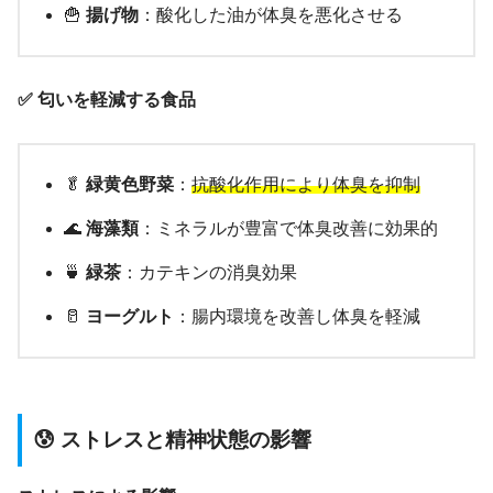
🍟
揚げ物
：酸化した油が体臭を悪化させる
✅ 匂いを軽減する食品
🥬
緑黄色野菜
：
抗酸化作用により体臭を抑制
🌊
海藻類
：ミネラルが豊富で体臭改善に効果的
🍵
緑茶
：カテキンの消臭効果
🥛
ヨーグルト
：腸内環境を改善し体臭を軽減
😰 ストレスと精神状態の影響