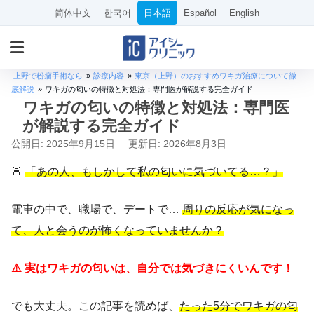
简体中文
한국어
日本語
Español
English
上野で粉瘤手術なら
»
診療内容
»
東京（上野）のおすすめワキガ治療について徹
底解説
»
ワキガの匂いの特徴と対処法：専門医が解説する完全ガイド
ワキガの匂いの特徴と対処法：専門医
が解説する完全ガイド
公開日: 2025年9月15日
更新日: 2026年8月3日
🚨
「あの人、もしかして私の匂いに気づいてる…？」
電車の中で、職場で、デートで…
周りの反応が気になっ
て、人と会うのが怖くなっていませんか？
⚠️ 実はワキガの匂いは、自分では気づきにくいんです！
でも大丈夫。この記事を読めば、
たった5分でワキガの匂