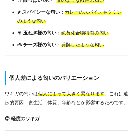
🍋
酸っぱい匂い
：
酢のような酸性の匂い
🌶️
スパイシーな匂い
：
カレーのスパイスやクミン
のような匂い
🧅
玉ねぎ様の匂い
：
硫黄化合物特有の匂い
🧀
チーズ様の匂い
：
発酵したような匂い
個人差による匂いのバリエーション
ワキガの匂いは
個人によって大きく異なります
。これは遺
伝的要因、食生活、体質、年齢などが影響するためです。
😌 軽度のワキガ