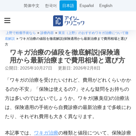
简体中文
한국어
日本語
Español
English
上野で粉瘤手術なら
»
診療内容
»
東京（上野）のおすすめワキガ治療について徹
底解説
»
ワキガ治療の値段を徹底解説|保険適用から最新治療まで費用相場と選び
方
ワキガ治療の値段を徹底解説|保険適
用から最新治療まで費用相場と選び方
公開日: 2025年10月27日
更新日: 2026年2月8日
「ワキガの治療を受けたいけれど、費用がどれくらいかか
るのか不安」「保険は使えるの?」そんな疑問をお持ちの
方は多いのではないでしょうか。ワキガ(腋臭症)の治療法
は、保険適用の手術から自費診療の最新治療まで多岐にわ
たり、それぞれ費用も大きく異なります。
本記事では、
ワキガ治療
の種類と値段について、保険診療