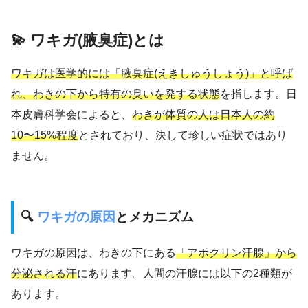
💫 ワキガ(腋臭症)とは
ワキガは医学的には「腋臭症(えきしゅうしょう)」と呼ば
れ、わきの下から特有の臭いを発する状態
を指します。日
本皮膚科学会によると、
わきが体質の人は日本人の約
10〜15%程度
とされており、決して珍しい症状ではあり
ません。
🔍
ワキガの原因
とメカニズム
ワキガの原因は、わきの下にある
「アポクリン汗腺」から
分泌される汗
にあります。人間の汗腺には以下の2種類が
あります。