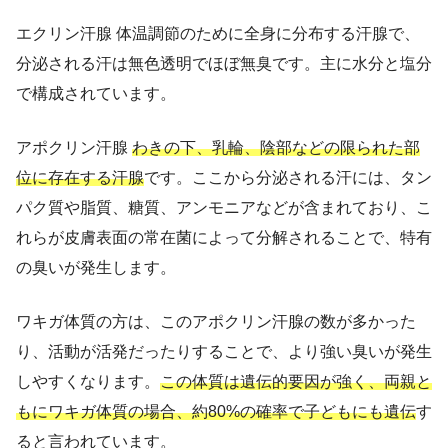
エクリン汗腺 体温調節のために全身に分布する汗腺で、
分泌される汗は無色透明でほぼ無臭です。主に水分と塩分
で構成されています。
アポクリン汗腺
わきの下、乳輪、陰部などの限られた部
位に存在する汗腺
です。ここから分泌される汗には、タン
パク質や脂質、糖質、アンモニアなどが含まれており、こ
れらが皮膚表面の常在菌によって分解されることで、特有
の臭いが発生します。
ワキガ体質の方は、このアポクリン汗腺の数が多かった
り、活動が活発だったりすることで、より強い臭いが発生
しやすくなります。
この体質は遺伝的要因が強く、両親と
もにワキガ体質の場合、約80%の確率で子どもにも遺伝
す
ると言われています。