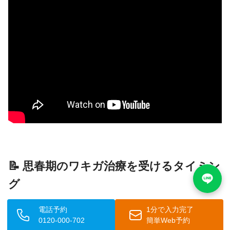
📝 思春期のワキガ治療を受けるタイミン
グ
思春期のお子様がワキガの治療を受けるべきタイミング
電話予約
1分で入力完了
0120-000-702
簡単Web予約
は、症状の程度や本人・保護者の希望によって異なりま