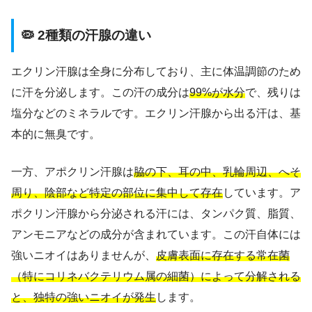
🦠 2種類の汗腺の違い
エクリン汗腺は全身に分布しており、主に体温調節のため
に汗を分泌します。この汗の成分は
99%が水分
で、残りは
塩分などのミネラルです。エクリン汗腺から出る汗は、基
本的に無臭です。
一方、アポクリン汗腺は
脇の下、耳の中、乳輪周辺、へそ
周り、陰部など特定の部位に集中して存在
しています。ア
ポクリン汗腺から分泌される汗には、タンパク質、脂質、
アンモニアなどの成分が含まれています。この汗自体には
強いニオイはありませんが、
皮膚表面に存在する常在菌
（特にコリネバクテリウム属の細菌）によって分解される
と、独特の強いニオイが発生
します。