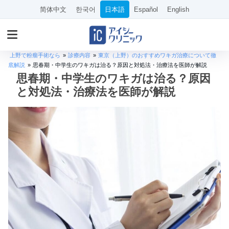
简体中文
한국어
日本語
Español
English
上野で粉瘤手術なら
»
診療内容
»
東京（上野）のおすすめワキガ治療について徹
底解説
»
思春期・中学生のワキガは治る？原因と対処法・治療法を医師が解説
思春期・中学生のワキガは治る？原因
と対処法・治療法を医師が解説