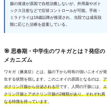
腺の発達が原因で自然治癒しないが、外用薬やボト
ックス注射などで症状コントロールが可能。手術・
ミラドライは18歳以降が推奨され、当院では成長段
階に応じた治療を提案している。
🎯 思春期・中学生のワキガとは？発症の
メカニズム
ワキガ（腋臭症）とは、脇の下から特有の強いニオイが発
生する状態を指します。このニオイの原因となるのは、
ア
ポクリン汗腺から分泌される汗
です。人間の汗腺には、
エ
クリン汗腺とアポクリン汗腺の2種類があり、それぞれ異
なる特徴を持っています
。