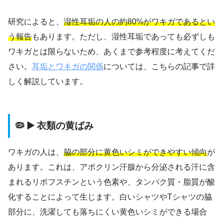
研究によると、
湿性耳垢の人の約80%がワキガであるとい
う報告
もあります。ただし、湿性耳垢であっても必ずしも
ワキガとは限らないため、あくまで参考程度に考えてくだ
さい。
耳垢とワキガの関係
については、こちらの記事で詳
しく解説しています。
🦠 ▶️ 衣類の黄ばみ
ワキガの人は、
脇の部分に黄色いシミができやすい傾向
が
あります。これは、アポクリン汗腺から分泌される汗に含
まれるリポフスチンという色素や、タンパク質・脂質が酸
化することによって生じます。白いシャツやTシャツの脇
部分に、洗濯しても落ちにくい黄色いシミができる場合