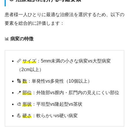
患者様一人ひとりに最適な治療法を選択するため、以下の
要素を総合的に評価します：
📊
病変の特徴
📏
サイズ
：5mm未満の小さな病変vs大型病変
（2cm以上）
🔢
数
：単発性vs多発性（10個以上）
📍
部位
：外陰部vs膣内・肛門内の見えにくい部位
🎨
形状
：平坦型vs隆起型vs茎状
💪
硬さ
：軟らかいvs硬い病変