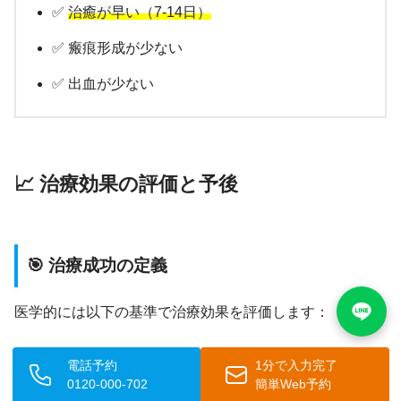
✅
治癒が早い（7-14日）
✅ 瘢痕形成が少ない
✅ 出血が少ない
📈 治療効果の評価と予後
🎯 治療成功の定義
医学的には以下の基準で治療効果を評価します：
電話予約
1分で入力完了
🟢
完全奏効
：すべての可視病変の消失
0120-000-702
簡単Web予約