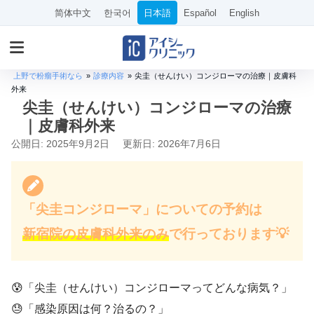
简体中文
한국어
日本語
Español
English
上野で粉瘤手術なら
»
診療内容
»
尖圭（せんけい）コンジローマの治療｜皮膚科
外来
尖圭（せんけい）コンジローマの治療
｜皮膚科外来
公開日: 2025年9月2日
更新日: 2026年7月6日
「尖圭コンジローマ」についての予約は
新宿院の皮膚科外来のみ
で行っております💡
😰「尖圭（せんけい）コンジローマってどんな病気？」
😓「感染原因は何？治るの？」