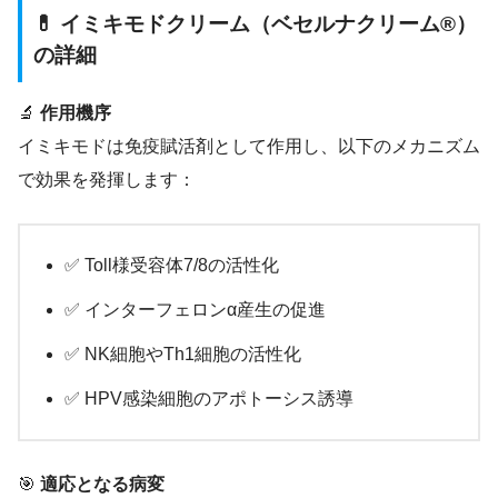
💊 イミキモドクリーム（ベセルナクリーム®）
の詳細
🔬
作用機序
イミキモドは免疫賦活剤として作用し、以下のメカニズム
で効果を発揮します：
✅ Toll様受容体7/8の活性化
✅ インターフェロンα産生の促進
✅ NK細胞やTh1細胞の活性化
✅ HPV感染細胞のアポトーシス誘導
🎯
適応となる病変