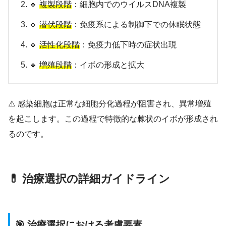
🔹
複製段階
：細胞内でのウイルスDNA複製
🔹
潜伏段階
：免疫系による制御下での休眠状態
🔹
活性化段階
：免疫力低下時の症状出現
🔹
増殖段階
：イボの形成と拡大
⚠️ 感染細胞は正常な細胞分化過程が阻害され、異常増殖
を起こします。この過程で特徴的な棘状のイボが形成され
るのです。
💊 治療選択の詳細ガイドライン
🎯 治療選択における考慮要素