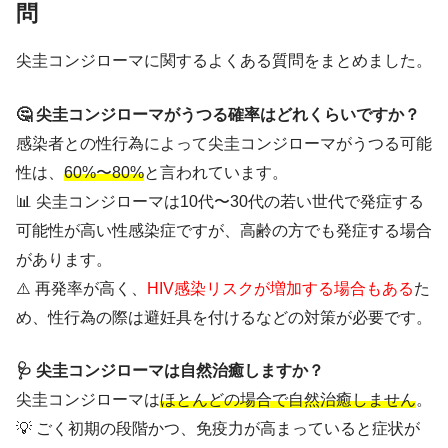
問
尖圭コンジローマに関するよくある質問をまとめました。
🤔 尖圭コンジローマがうつる確率はどれくらいですか？
感染者との性行為によって尖圭コンジローマがうつる可能
性は、
60%〜80%
と言われています。
📊 尖圭コンジローマは10代〜30代の若い世代で発症する
可能性が高い性感染症ですが、高齢の方でも発症する場合
があります。
⚠️ 再発率が高く、
HIV感染リスクが増加する場合もある
た
め、性行為の際は避妊具を付けるなどの対策が必要です。
🩺 尖圭コンジローマは自然治癒しますか？
尖圭コンジローマは
ほとんどの場合で自然治癒しません
。
💡 ごく初期の段階かつ、免疫力が高まっていると症状が