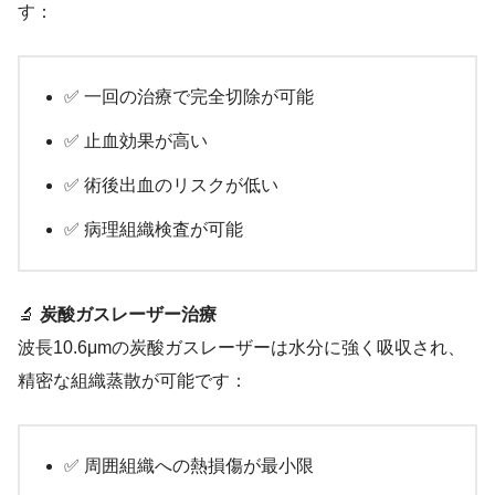
す：
✅ 一回の治療で完全切除が可能
✅ 止血効果が高い
✅ 術後出血のリスクが低い
✅ 病理組織検査が可能
🔬
炭酸ガスレーザー治療
波長10.6μmの炭酸ガスレーザーは水分に強く吸収され、
精密な組織蒸散が可能です：
✅ 周囲組織への熱損傷が最小限