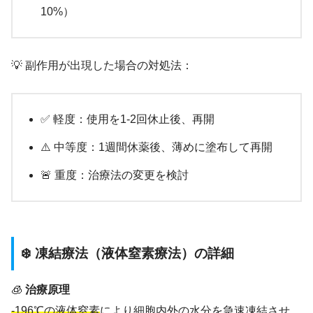
10%）
💡 副作用が出現した場合の対処法：
✅ 軽度：使用を1-2回休止後、再開
⚠️ 中等度：1週間休薬後、薄めに塗布して再開
🚨 重度：治療法の変更を検討
❄️ 凍結療法（液体窒素療法）の詳細
🧊
治療原理
-196℃の液体窒素
により細胞内外の水分を急速凍結させ、