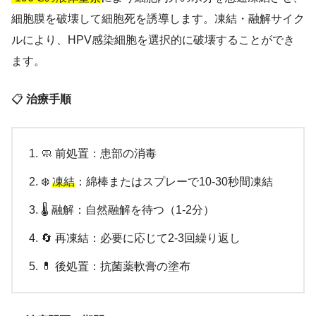
細胞膜を破壊して細胞死を誘導します。凍結・融解サイク
ルにより、HPV感染細胞を選択的に破壊することができ
ます。
📋
治療手順
🧼 前処置：患部の消毒
❄️
凍結
：綿棒またはスプレーで10-30秒間凍結
🌡️ 融解：自然融解を待つ（1-2分）
🔄 再凍結：必要に応じて2-3回繰り返し
💊 後処置：抗菌薬軟膏の塗布