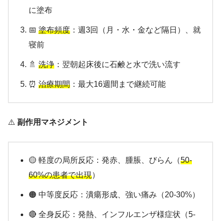
に塗布
📅
塗布頻度
：週3回（月・水・金など隔日）、就
寝前
🚿
洗浄
：翌朝起床後に石鹸と水で洗い流す
⏰
治療期間
：最大16週間まで継続可能
⚠️
副作用マネジメント
🟡 軽度の局所反応：発赤、腫脹、びらん（
50-
60%の患者で出現
）
🟠 中等度反応：潰瘍形成、強い痛み（20-30%）
🔴 全身反応：発熱、インフルエンザ様症状（5-