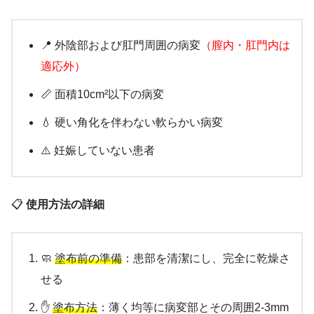
📍 外陰部および肛門周囲の病変
（膣内・肛門内は
適応外）
📏 面積10cm²以下の病変
💧 硬い角化を伴わない軟らかい病変
⚠️ 妊娠していない患者
📋
使用方法の詳細
🧼
塗布前の準備
：患部を清潔にし、完全に乾燥さ
せる
✋
塗布方法
：薄く均等に病変部とその周囲2-3mm