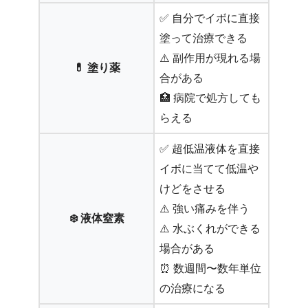
✅ 自分でイボに直接
塗って治療できる
⚠️ 副作用が現れる場
💊 塗り薬
合がある
🏥 病院で処方しても
らえる
✅ 超低温液体を直接
イボに当てて低温や
けどをさせる
⚠️ 強い痛みを伴う
❄️ 液体窒素
⚠️ 水ぶくれができる
場合がある
⏰ 数週間〜数年単位
の治療になる