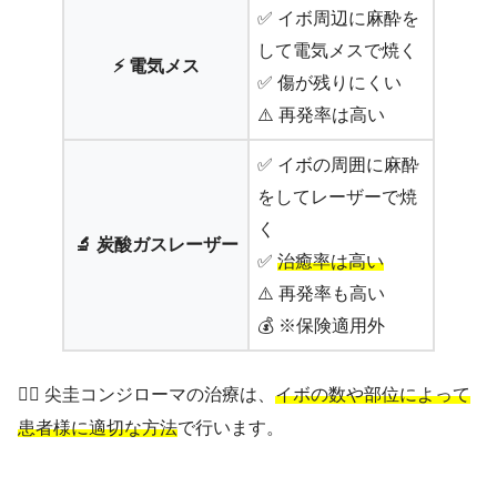
✅ イボ周辺に麻酔を
して電気メスで焼く
⚡ 電気メス
✅ 傷が残りにくい
⚠️ 再発率は高い
✅ イボの周囲に麻酔
をしてレーザーで焼
く
🔬 炭酸ガスレーザー
✅
治癒率は高い
⚠️ 再発率も高い
💰 ※保険適用外
👨‍⚕️ 尖圭コンジローマの治療は、
イボの数や部位によって
患者様に適切な方法
で行います。