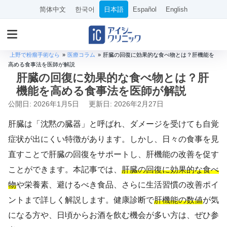
简体中文
한국어
日本語
Español
English
上野で粉瘤手術なら
»
医療コラム
»
肝臓の回復に効果的な食べ物とは？肝機能を
高める食事法を医師が解説
肝臓の回復に効果的な食べ物とは？肝
機能を高める食事法を医師が解説
公開日: 2026年1月5日
更新日: 2026年2月27日
肝臓は「沈黙の臓器」と呼ばれ、ダメージを受けても自覚
症状が出にくい特徴があります。しかし、日々の食事を見
直すことで肝臓の回復をサポートし、肝機能の改善を促す
ことができます。本記事では、
肝臓の回復に効果的な食べ
物
や栄養素、避けるべき食品、さらに生活習慣の改善ポイ
ントまで詳しく解説します。健康診断で
肝機能の数値
が気
になる方や、日頃からお酒を飲む機会が多い方は、ぜひ参