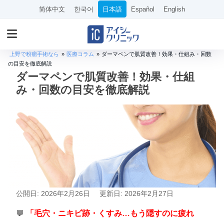
简体中文
한국어
日本語
Español
English
上野で粉瘤手術なら
»
医療コラム
»
ダーマペンで肌質改善！効果・仕組み・回数
の目安を徹底解説
ダーマペンで肌質改善！効果・仕組
み・回数の目安を徹底解説
公開日: 2026年2月26日
更新日: 2026年2月27日
💬
「毛穴・ニキビ跡・くすみ…もう隠すのに疲れ