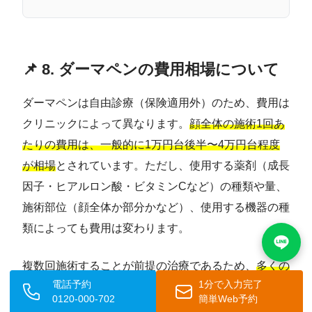
📌 8. ダーマペンの費用相場について
ダーマペンは自由診療（保険適用外）のため、費用は
クリニックによって異なります。
顔全体の施術1回あ
たりの費用は、一般的に1万円台後半〜4万円台程度
が相場
とされています。ただし、使用する薬剤（成長
因子・ヒアルロン酸・ビタミンCなど）の種類や量、
施術部位（顔全体か部分かなど）、使用する機器の種
類によっても費用は変わります。
複数回施術することが前提の治療であるため、
多くの
電話予約
1分で入力完了
クリニックでは「5回コース」「10回コース」といっ
0120-000-702
簡単Web予約
たセット料金を用意しており、単回施術よりも割安に