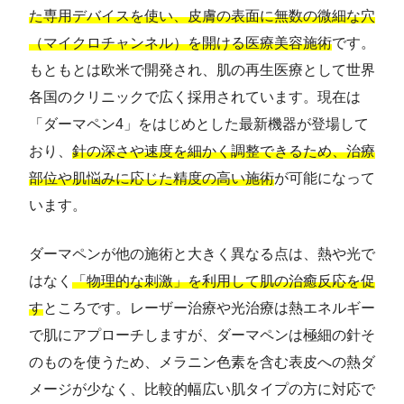
た専用デバイスを使い、皮膚の表面に無数の微細な穴
（マイクロチャンネル）を開ける医療美容施術
です。
もともとは欧米で開発され、肌の再生医療として世界
各国のクリニックで広く採用されています。現在は
「ダーマペン4」をはじめとした最新機器が登場して
おり、
針の深さや速度を細かく調整できるため、治療
部位や肌悩みに応じた精度の高い施術
が可能になって
います。
ダーマペンが他の施術と大きく異なる点は、熱や光で
はなく
「物理的な刺激」を利用して肌の治癒反応を促
す
ところです。レーザー治療や光治療は熱エネルギー
で肌にアプローチしますが、ダーマペンは極細の針そ
のものを使うため、メラニン色素を含む表皮への熱ダ
メージが少なく、比較的幅広い肌タイプの方に対応で