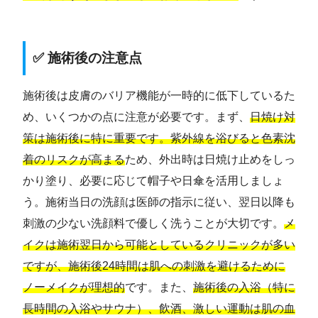
✅ 施術後の注意点
施術後は皮膚のバリア機能が一時的に低下しているた
め、いくつかの点に注意が必要です。まず、
日焼け対
策は施術後に特に重要です。紫外線を浴びると色素沈
着のリスクが高まる
ため、外出時は日焼け止めをしっ
かり塗り、必要に応じて帽子や日傘を活用しましょ
う。施術当日の洗顔は医師の指示に従い、翌日以降も
刺激の少ない洗顔料で優しく洗うことが大切です。
メ
イクは施術翌日から可能としているクリニックが多い
ですが、施術後24時間は肌への刺激を避けるために
ノーメイクが理想的
です。また、
施術後の入浴（特に
長時間の入浴やサウナ）、飲酒、激しい運動は肌の血