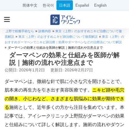
简体中文
한국어
日本語
Español
English
上野で粉瘤手術なら
»
診療内容
»
東京（上野）のおすすめニキビ治療について徹
底解説
»
東京（上野）のおすすめニキビ跡治療について徹底解説
»
東京（上野）の
おすすめダーマペンでニキビ跡治療｜効果やダーマペンなどの治療法について解説
»
ダーマペンの効果と仕組みを医師が解説｜施術の流れや注意点まで
ダーマペンの効果と仕組みを医師が解
説｜施術の流れや注意点まで
公開日: 2026年1月2日
更新日: 2026年2月27日
ダーマペンは、微細な針で肌に小さな穴を開けることで、
肌本来の再生力を引き出す美容医療です。
ニキビ跡や毛穴
の開き、小じわなど、さまざまな肌悩みに効果が期待でき
る
施術として、近年多くの方から注目を集めています。本
記事では、アイシークリニック上野院がダーマペンの効果
と仕組みについて詳しく解説します。施術の流れやダウン