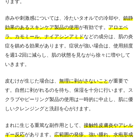
ります。
赤みや刺激感については、冷たいタオルでの冷却や、
鎮静
効果のあるスキンケア製品の使用
が有効です。
アロエベ
ラ、カモミール、ナイアシンアミド
などの成分は、肌の炎
症を鎮める効果があります。症状が強い場合は、使用頻度
を週1-2回に減らし、肌の状態を見ながら徐々に増やして
いきます。
皮むけが生じた場合は、
無理に剥がさないこと
が重要で
す。自然に剥がれるのを待ち、保湿を十分に行います。ス
クラブやピーリング製品の使用は一時的に中止し、肌に優
しいクレンジングと洗顔を心がけます。
まれに生じる重篤な副作用として、
接触性皮膚炎やアレル
ギー反応
があります。
広範囲の発疹、強い腫れ、水疱形成