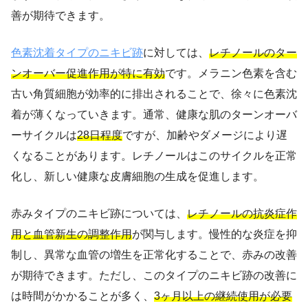
善が期待できます。
色素沈着タイプのニキビ跡
に対しては、
レチノールのター
ンオーバー促進作用が特に有効
です。メラニン色素を含む
古い角質細胞が効率的に排出されることで、徐々に色素沈
着が薄くなっていきます。通常、健康な肌のターンオーバ
ーサイクルは
28日程度
ですが、加齢やダメージにより遅
くなることがあります。レチノールはこのサイクルを正常
化し、新しい健康な皮膚細胞の生成を促進します。
赤みタイプのニキビ跡については、
レチノールの抗炎症作
用と血管新生の調整作用
が関与します。慢性的な炎症を抑
制し、異常な血管の増生を正常化することで、赤みの改善
が期待できます。ただし、このタイプのニキビ跡の改善に
は時間がかかることが多く、
3ヶ月以上の継続使用が必要