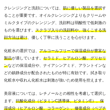
クレンジングと洗顔については、
肌に優しい製品を選択
す
ることが重要です。オイルクレンジングよりもクリームや
ミルクタイプのクレンジング、洗顔料は弱酸性で低刺激の
ものを選びます。
スクラブ入りの洗顔料や、強くこする洗
顔方法は避け
、優しく丁寧に洗うことを心がけます。
化粧水の選択では、
アルコールフリーで保湿成分が豊富な
製品
が適しています。
セラミド、ヒアルロン酸、グリセリ
ン
などの保湿成分や、ナイアシンアミド、アラントインな
どの鎮静成分が配合されたものが特に有効です。拭き取り
化粧水や収れん化粧水は刺激が強いため使用を控えます。
美容液については、レチノールとの相性を考慮して選択し
ます。
抗酸化成分（ビタミンC誘導体、ビタミンE）、保
湿成分（ヒアルロン酸、コラーゲン）、修復成分（ペプチ