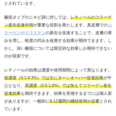
とされています。
瘢痕タイプのニキビ跡に対しては、
レチノールのコラーゲ
ン産生促進作用
が重要な役割を果たします。真皮層での
コ
ラーゲンやエラスチン
の新生を促進することで、皮膚の厚
みを増し、軽度の凹みを改善する効果が期待できます。し
かし、深い瘢痕については限定的な効果しか期待できない
のが現実です。
レチノールの効果は濃度や使用期間によって異なります。
低濃度（0.1-0.3%）では主にターンオーバー促進効果
が中
心となり、
高濃度（0.5-1.0%）では加えてコラーゲン産生
促進効果
も期待できます。効果を実感するまでには個人差
がありますが、一般的に
6-12週間の継続使用が必要
とされ
ています。