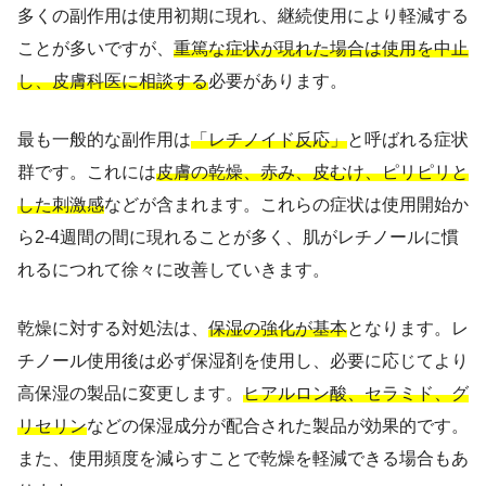
多くの副作用は使用初期に現れ、継続使用により軽減する
ことが多いですが、
重篤な症状が現れた場合は使用を中止
し、皮膚科医に相談する
必要があります。
最も一般的な副作用は
「レチノイド反応」
と呼ばれる症状
群です。これには
皮膚の乾燥、赤み、皮むけ、ピリピリと
した刺激感
などが含まれます。これらの症状は使用開始か
ら2-4週間の間に現れることが多く、肌がレチノールに慣
れるにつれて徐々に改善していきます。
乾燥に対する対処法は、
保湿の強化が基本
となります。レ
チノール使用後は必ず保湿剤を使用し、必要に応じてより
高保湿の製品に変更します。
ヒアルロン酸、セラミド、グ
リセリン
などの保湿成分が配合された製品が効果的です。
また、使用頻度を減らすことで乾燥を軽減できる場合もあ