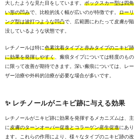
大したような見た目をしています。
ボックスカー型は四角
い形の凹み
で、比較的浅く幅が広いのが特徴です。
ローリ
ング型は波打つような凹凸
で、広範囲にわたって皮膚が陥
没しているような状態です。
レチノールは特に
色素沈着タイプと赤みタイプのニキビ跡
に効果を発揮しやすく
、瘢痕タイプについては軽度のもの
に限って改善が期待できます。深い瘢痕については、レー
ザー治療や外科的治療が必要な場合が多いです。
✨ レチノールがニキビ跡に与える効果
レチノールがニキビ跡に効果を発揮するメカニズムは、主
に
皮膚のターンオーバー促進とコラーゲン産生促進
にあり
ます。これらの作用により、様々なタイプのニキビ跡の改