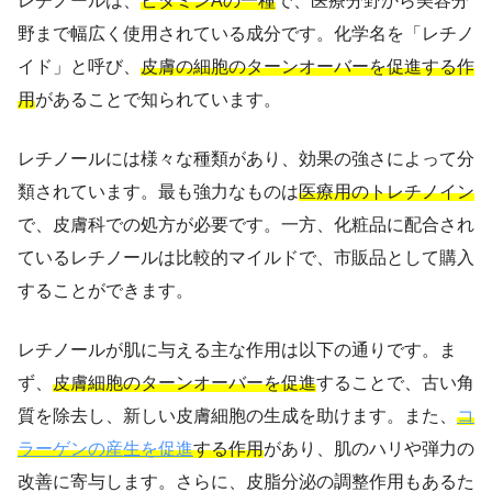
レチノールは、
ビタミンAの一種
で、医療分野から美容分
野まで幅広く使用されている成分です。化学名を「レチノ
イド」と呼び、
皮膚の細胞のターンオーバーを促進する作
用
があることで知られています。
レチノールには様々な種類があり、効果の強さによって分
類されています。最も強力なものは
医療用のトレチノイン
で、皮膚科での処方が必要です。一方、化粧品に配合され
ているレチノールは比較的マイルドで、市販品として購入
することができます。
レチノールが肌に与える主な作用は以下の通りです。ま
ず、
皮膚細胞のターンオーバーを促進
することで、古い角
質を除去し、新しい皮膚細胞の生成を助けます。また、
コ
ラーゲンの産生を促進
する作用
があり、肌のハリや弾力の
改善に寄与します。さらに、皮脂分泌の調整作用もあるた