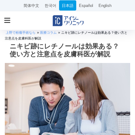
简体中文
한국어
日本語
Español
English
上野で粉瘤手術なら
»
医療コラム
»
ニキビ跡にレチノールは効果ある？使い方と
注意点を皮膚科医が解説
ニキビ跡にレチノールは効果ある？
使い方と注意点を皮膚科医が解説