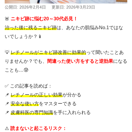
公開日: 2026年2月4日
更新日: 2026年3月23日
🚨
ニキビ跡に悩む20～30代必見！
治った後に残るニキビ跡
は、あなたの肌悩みNo.1ではな
いでしょうか？📱
💡
レチノールがニキビ跡改善に効果的
って聞いたことあ
りませんか？でも、
間違った使い方をすると逆効果
になる
ことも…😰
✅ この記事を読めば：
📌
レチノールの正しい効果
が分かる
📌
安全な使い方
をマスターできる
📌
皮膚科医の専門知識
を手に入れられる
⚠️
読まないと起こるリスク：