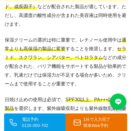
ド、成長因子）
などが配合された製品が適しています。た
だし、高濃度の酸性成分が含まれた美容液は同時使用を避
けます。
保湿クリームの選択は特に重要で、レチノール使用中は
通
常よりも高保湿の製品に変更
することを推奨します。
セラ
ミド、スクワラン、シアバター、ペトロラタム
などの成分
が配合された、バリア機能をサポートする製品が効果的で
す。乳液だけでは保湿力が不足する場合が多いため、クリ
ームまで使用することが重要です。
日焼け止めの使用は必須で、
SPF30以上、PA+++以上の
製品
を選択します。紫外線吸収剤よりも紫外線散乱剤（酸
化亜鉛、二酸化チタン）が主成分の製品の方が、敏感な肌
電話予約
1分で入力完了
0120-000-702
簡単Web予約
には適しています。また、
日焼け止めは2-3時間おきに塗