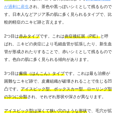
が過剰に産生
され、茶色や黒っぽいシミとして残るもので
す。日本人などアジア系の肌に多く見られるタイプで、比
較的軽症のニキビ跡と言えます。
2つ目は
赤みタイプ
です。これは
炎症後紅斑（PIE）
と呼
ばれ、ニキビの炎症により毛細血管が拡張したり、新生血
管が形成されたりすることで、赤いシミとして残るもので
す。色白の肌に多く見られる傾向があります。
3つ目は
瘢痕（はんこん）タイプ
です。これは最も治療が
困難なニキビ跡で、皮膚組織が破壊されることで生じる凹
凸です。
アイスピック型、ボックスカー型、ローリング型
の3つに分類
され、それぞれ形状や深さが異なります。
アイスピック型は深くて狭い穴のような形状
で、毛穴が拡