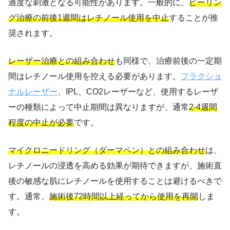
過度な刺激となる可能性があります。一般的に、
ピーリン
グ治療の前後1週間はレチノール使用を中止
することが推
奨されます。
レーザー治療との組み合わせ
も同様で、治療前後の一定期
間はレチノール使用を控える必要があります。
フラクショ
ナルレーザー
、IPL、CO2レーザーなど、使用するレーザ
ーの種類によって中止期間は異なりますが、通常
2-4週間
程度の中止が必要
です。
マイクロニードリング（ダーマペン）との組み合わせ
は、
レチノールの浸透を高める効果が期待できますが、施術直
後の敏感な肌にレチノールを使用することは避けるべきで
す。通常、
施術後72時間以上経ってから使用を再開
しま
す。