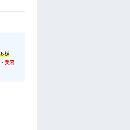
多様
・美容