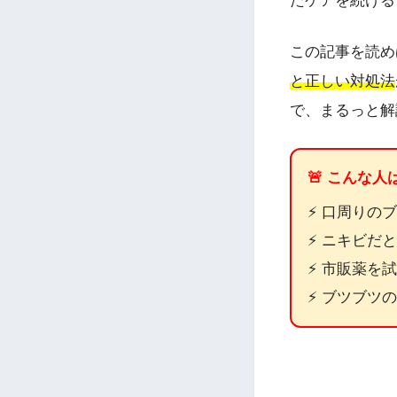
たケアを続ける
この記事を読め
と正しい対処法
で、まるっと解
🚨 こんな
⚡ 口周りの
⚡ ニキビだ
⚡ 市販薬を
⚡ ブツブツ