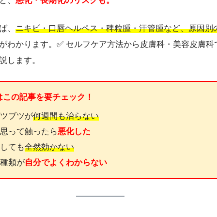
と、
悪化・長期化のリスクも。
ば、
ニキビ・口唇ヘルペス・稗粒腫・汗管腫など、原因別
がわかります。✅ セルフケア方法から皮膚科・美容皮膚科
説します。
人はこの記事を要チェック！
ブツブツが
何週間も治らない
と思って触ったら
悪化した
試しても
全然効かない
の種類が
自分でよくわからない