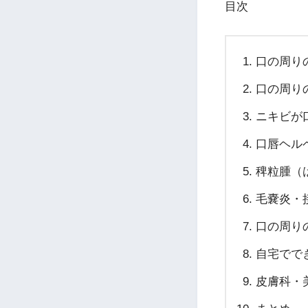
目次
口の周り
口の周り
ニキビが
口唇ヘル
稗粒腫（
毛嚢炎・
口の周り
自宅でで
皮膚科・