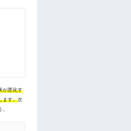
状が悪化す
します。
次
う。