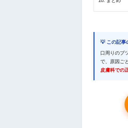
まとめ
💡 この記
口周りのブ
で、原因ご
皮膚科での