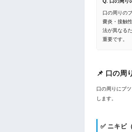
Q. 口の周
口の周りの
嚢炎・接触
法が異なる
重要です。
📌 口の
口の周りにブツ
します。
✅ ニキビ