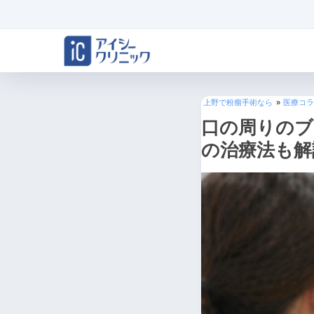
上野で粉瘤手術なら
»
医療コラ
口の周りのブ
の治療法も解