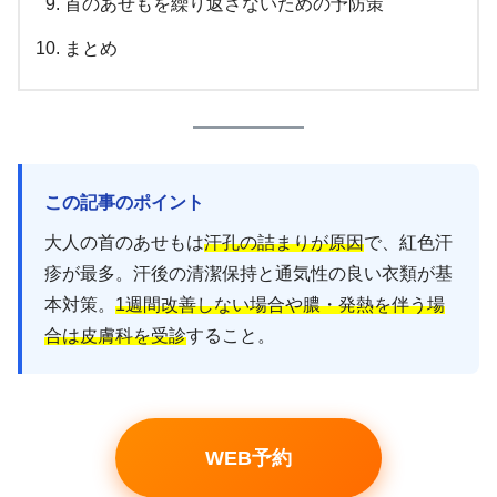
首のあせもを繰り返さないための予防策
まとめ
この記事のポイント
大人の首のあせもは
汗孔の詰まりが原因
で、紅色汗
疹が最多。汗後の清潔保持と通気性の良い衣類が基
本対策。
1週間改善しない場合や膿・発熱を伴う場
合は皮膚科を受診
すること。
WEB予約