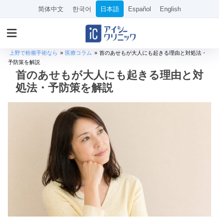
简体中文
한국어
日本語
Español
English
上野で粉瘤手術なら
»
医療コラム
»
首のあせもが大人にも起きる理由と対処法・
予防策を解説
首のあせもが大人にも起きる理由と対
処法・予防策を解説