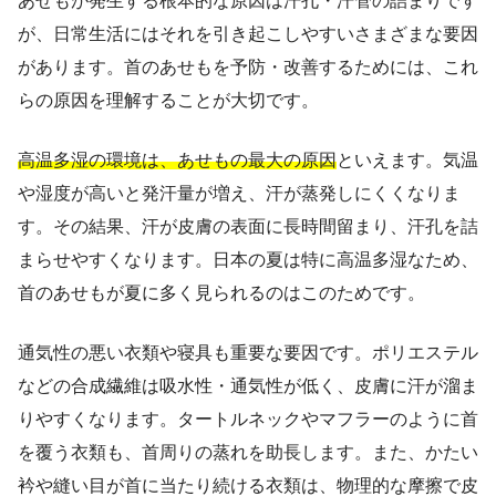
あせもが発生する根本的な原因は汗孔・汗管の詰まりです
が、日常生活にはそれを引き起こしやすいさまざまな要因
があります。首のあせもを予防・改善するためには、これ
らの原因を理解することが大切です。
高温多湿の環境は、あせもの最大の原因
といえます。気温
や湿度が高いと発汗量が増え、汗が蒸発しにくくなりま
す。その結果、汗が皮膚の表面に長時間留まり、汗孔を詰
まらせやすくなります。日本の夏は特に高温多湿なため、
首のあせもが夏に多く見られるのはこのためです。
通気性の悪い衣類や寝具も重要な要因です。ポリエステル
などの合成繊維は吸水性・通気性が低く、皮膚に汗が溜ま
りやすくなります。タートルネックやマフラーのように首
を覆う衣類も、首周りの蒸れを助長します。また、かたい
衿や縫い目が首に当たり続ける衣類は、物理的な摩擦で皮