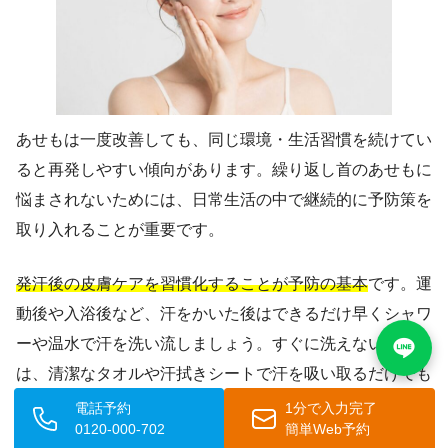
あせもは一度改善しても、同じ環境・生活習慣を続けてい
ると再発しやすい傾向があります。繰り返し首のあせもに
悩まされないためには、日常生活の中で継続的に予防策を
取り入れることが重要です。
発汗後の皮膚ケアを習慣化することが予防の基本
です。運
動後や入浴後など、汗をかいた後はできるだけ早くシャワ
ーや温水で汗を洗い流しましょう。すぐに洗えない場合
は、清潔なタオルや汗拭きシートで汗を吸い取るだけでも
効果があります。汗を皮膚の上に放置しないことが、汗孔
電話予約
1分で入力完了
0120-000-702
簡単Web予約
の詰まりを防ぐうえで最も重要なポイントです。