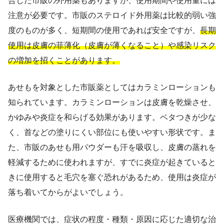
合した市販の外用薬もありますが、使用期間や使用量には
注意が必要です。市販のステロイド外用薬は比較的弱い強
度のものが多く、短期間の使用であれば安全ですが、
長期
使用は皮膚の菲薄化（皮膚が薄くなること）や感染リスク
の増加を招くことがあります。
あせもを対象とした市販薬としてはカラミンローションも
知られています。カラミンローションは皮膚を乾燥させ、
かゆみや炎症を和らげる効果があります。ベタつきが少な
く、首などの塗りにくい部位にも使いやすい形状です。ま
た、市販のあせも用パウダーも汗を吸収し、皮膚の蒸れを
軽減するために使われますが、すでに炎症が起きていると
きに使用すると毛穴を塞ぐ恐れがあるため、使用は炎症が
落ち着いてからがよいでしょう。
医療機関では、症状の程度・種類・原因に応じた適切な治