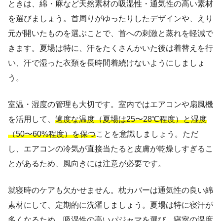
ときは、綿・麻など天然素材の吸湿性・通気性の高い素材
を選びましょう。首周りがゆったりしたデザインや、えり
元が開いたものを選ぶことで、首への刺激と蒸れを軽減で
きます。夏場は特に、汗をたくさんかいた後は着替えを行
い、汗で湿った衣類を長時間着続けないようにしましょ
う。
室温・湿度の管理も大切です。室内ではエアコンや扇風機
を活用して、
適度な温度（夏場は25〜28℃程度）と湿度
（50〜60%程度）を保つ
ことを意識しましょう。ただ
し、エアコンの冷気が直接当たると皮膚が乾燥しすぎるこ
とがあるため、風向きには注意が必要です。
就寝時のケアも欠かせません。枕カバーは通気性の良い綿
素材にして、定期的に洗濯しましょう。夏場は特に寝汗が
多くなるため、吸湿性の高いパジャマを選び、寝室の温度