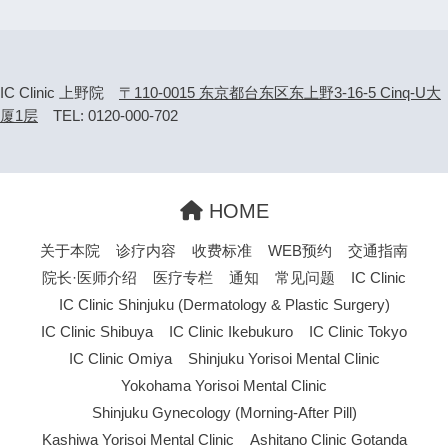
IC Clinic 上野院
〒110-0015 东京都台东区东上野3-16-5 Cinq-U大
厦1层
TEL: 0120-000-702
HOME
关于本院
诊疗内容
收费标准
WEB预约
交通指南
院长·医师介绍
医疗专栏
通知
常见问题
IC Clinic
IC Clinic Shinjuku (Dermatology & Plastic Surgery)
IC Clinic Shibuya
IC Clinic Ikebukuro
IC Clinic Tokyo
IC Clinic Omiya
Shinjuku Yorisoi Mental Clinic
Yokohama Yorisoi Mental Clinic
Shinjuku Gynecology (Morning-After Pill)
Kashiwa Yorisoi Mental Clinic
Ashitano Clinic Gotanda