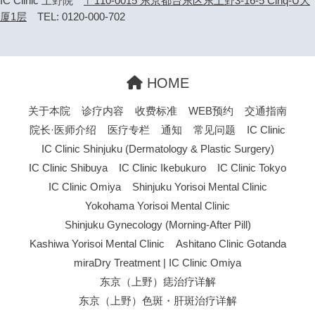
IC Clinic 上野院
〒110-0015 东京都台东区东上野3-16-5 Cinq-U大
厦1层
TEL: 0120-000-702
HOME
关于本院
诊疗内容
收费标准
WEB预约
交通指南
院长·医师介绍
医疗专栏
通知
常见问题
IC Clinic
IC Clinic Shinjuku (Dermatology & Plastic Surgery)
IC Clinic Shibuya
IC Clinic Ikebukuro
IC Clinic Tokyo
IC Clinic Omiya
Shinjuku Yorisoi Mental Clinic
Yokohama Yorisoi Mental Clinic
Shinjuku Gynecology (Morning-After Pill)
Kashiwa Yorisoi Mental Clinic
Ashitano Clinic Gotanda
miraDry Treatment | IC Clinic Omiya
东京（上野）痣治疗详解
东京（上野）色斑・肝斑治疗详解