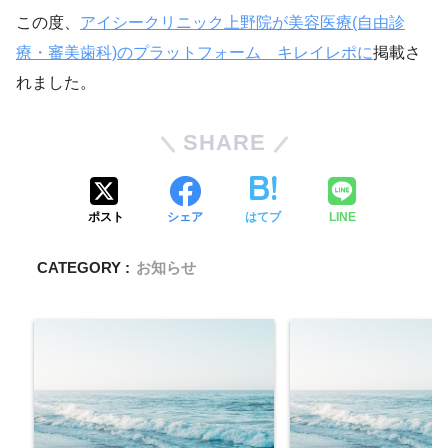
この度、
アイシークリニック上野院が美容医療(自由診
療・審美歯科)のプラットフォーム キレイレポに
掲載さ
れました。
SHARE
ポスト
シェア
はてブ
LINE
CATEGORY :
お知らせ