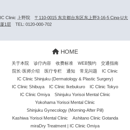
IC Clinic 上野院
〒110-0015 东京都台东区东上野3-16-5 Cinq-U大
厦1层
TEL: 0120-000-702
HOME
关于本院
诊疗内容
收费标准
WEB预约
交通指南
院长·医师介绍
医疗专栏
通知
常见问题
IC Clinic
IC Clinic Shinjuku (Dermatology & Plastic Surgery)
IC Clinic Shibuya
IC Clinic Ikebukuro
IC Clinic Tokyo
IC Clinic Omiya
Shinjuku Yorisoi Mental Clinic
Yokohama Yorisoi Mental Clinic
Shinjuku Gynecology (Morning-After Pill)
Kashiwa Yorisoi Mental Clinic
Ashitano Clinic Gotanda
miraDry Treatment | IC Clinic Omiya