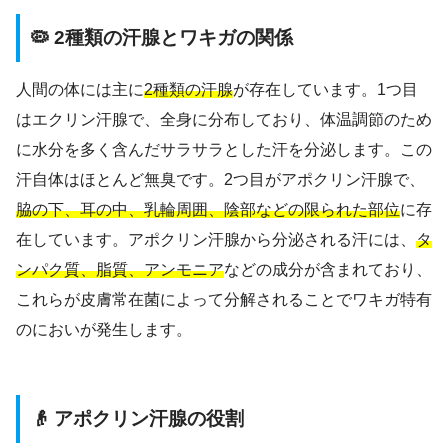
🦠 2種類の汗腺とワキガの関係
人間の体には主に
2種類の汗腺
が存在しています。1つ目
はエクリン汗腺で、全身に分布しており、体温調節のため
に水分を多く含んだサラサラとした汗を分泌します。この
汗自体はほとんど無臭です。2つ目がアポクリン汗腺で、
脇の下、耳の中、乳輪周囲、陰部などの限られた部位
に存
在しています。アポクリン汗腺から分泌される汗には、
タ
ンパク質、脂質、アンモニア
などの成分が含まれており、
これらが皮膚常在菌によって分解されることでワキガ特有
のにおいが発生します。
👴 アポクリン汗腺の役割