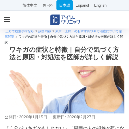
简体中文
한국어
日本語
Español
English
上野で粉瘤手術なら
»
診療内容
»
東京（上野）のおすすめワキガ治療について徹
底解説
»
ワキガの症状と特徴｜自分で気づく方法と原因・対処法を医師が詳しく解
説
ワキガの症状と特徴｜自分で気づく方
法と原因・対処法を医師が詳しく解説
公開日: 2026年1月15日
更新日: 2026年2月27日
「自分がワキガかもしれない」「周囲の人の視線が気にな