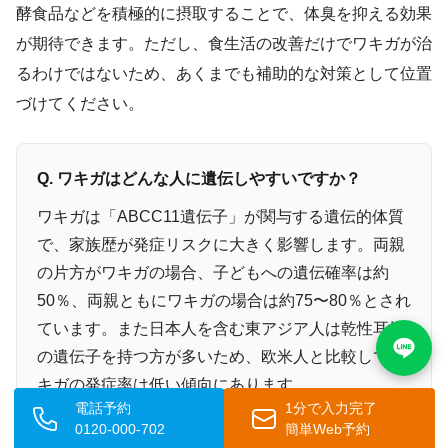
酵食品などを積極的に摂取することで、体臭を抑える効果
が期待できます。ただし、食生活の改善だけでワキガが治
るわけではないため、あくまでも補助的な対策として位置
づけてください。
Q. ワキガはどんな人に遺伝しやすいですか？
ワキガは「ABCC11遺伝子」が関与する遺伝的体質
で、家族歴が発症リスクに大きく影響します。両親
の片方がワキガの場合、子どもへの遺伝確率は約
50％、両親ともにワキガの場合は約75〜80％とされ
ています。また日本人を含む東アジア人は乾性耳垢
の遺伝子を持つ方が多いため、欧米人と比較してワ
キガの発症率は低い傾向にあります。
電話予約
1分で入力完了
0120-000-702
簡単Web予約