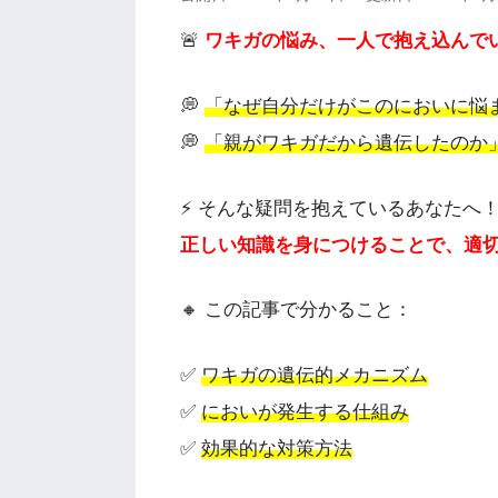
🚨
ワキガの悩み、一人で抱え込んで
💭
「なぜ自分だけがこのにおいに悩
💭
「親がワキガだから遺伝したのか
⚡ そんな疑問を抱えているあなたへ
正しい知識を身につけることで、適
🔸 この記事で分かること：
✅
ワキガの遺伝的メカニズム
✅
においが発生する仕組み
✅
効果的な対策方法