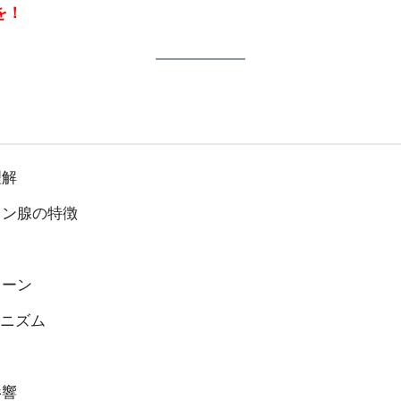
を！
理解
リン腺の特徴
ターン
カニズム
影響