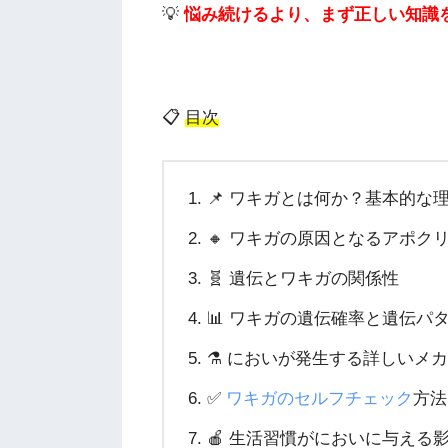
💡
悩み続けるより、まず正しい知識
📋
目次
📌 ワキガとは何か？基本的な
🔸 ワキガの原因となるアポク
🧬 遺伝とワキガの関係性
📊 ワキガの遺伝確率と遺伝パ
⚗️ においが発生する詳しいメ
✅
ワキガのセルフチェック
方法
🍎 生活習慣がにおいに与える