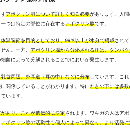
まず
アポクリン腺について詳しく知る必要
があります。人間
う一つは特定の部位に存在する
アポクリン腺
です。
体温調節を目的としており、99％以上が水分で構成
されて
ません。一方、
アポクリン腺から分泌される汗は、タンパク
の細菌によって分解されることでにおいが発生します。
、乳首周辺、外耳道（耳の中）などに分布
しています。これ
接に関係していることがわかります。特に
わきの下には多数
っています。
差があり、これが遺伝的に決定
されます。ワキガの人はアポ
、
アポクリン腺の活動性も個人によって異なり、より活発に