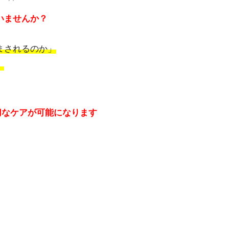
いませんか？
まされるのか」
」
！
切なケアが可能になります