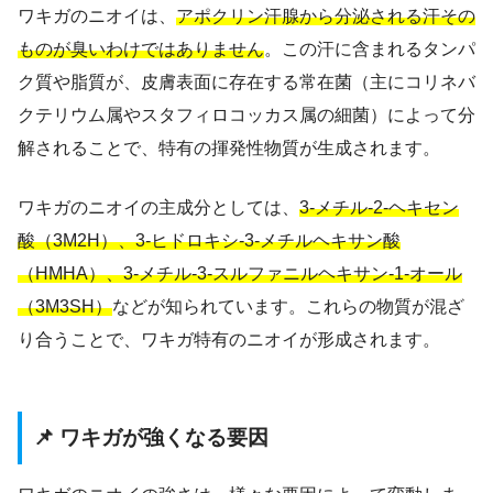
ワキガのニオイは、
アポクリン汗腺から分泌される汗その
ものが臭いわけではありません
。この汗に含まれるタンパ
ク質や脂質が、皮膚表面に存在する常在菌（主にコリネバ
クテリウム属やスタフィロコッカス属の細菌）によって分
解されることで、特有の揮発性物質が生成されます。
ワキガのニオイの主成分としては、
3-メチル-2-ヘキセン
酸（3M2H）、3-ヒドロキシ-3-メチルヘキサン酸
（HMHA）、3-メチル-3-スルファニルヘキサン-1-オール
（3M3SH）
などが知られています。これらの物質が混ざ
り合うことで、ワキガ特有のニオイが形成されます。
📌 ワキガが強くなる要因