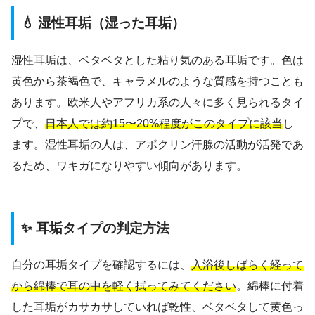
💧 湿性耳垢（湿った耳垢）
湿性耳垢は、ベタベタとした粘り気のある耳垢です。色は
黄色から茶褐色で、キャラメルのような質感を持つことも
あります。欧米人やアフリカ系の人々に多く見られるタイ
プで、
日本人では約15〜20%程度がこのタイプに該当
し
ます。湿性耳垢の人は、アポクリン汗腺の活動が活発であ
るため、ワキガになりやすい傾向があります。
✨ 耳垢タイプの判定方法
自分の耳垢タイプを確認するには、
入浴後しばらく経って
から綿棒で耳の中を軽く拭ってみてください
。綿棒に付着
した耳垢がカサカサしていれば乾性、ベタベタして黄色っ