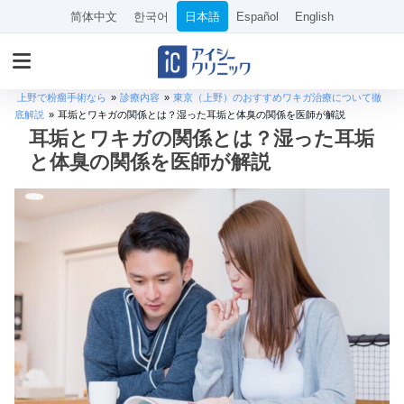
简体中文
한국어
日本語
Español
English
上野で粉瘤手術なら
»
診療内容
»
東京（上野）のおすすめワキガ治療について徹
底解説
»
耳垢とワキガの関係とは？湿った耳垢と体臭の関係を医師が解説
耳垢とワキガの関係とは？湿った耳垢
と体臭の関係を医師が解説