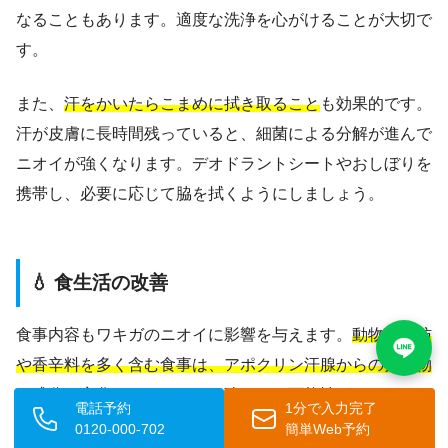
なることもあります。適度な洗浄を心がけることが大切で
す。
また、
汗をかいたらこまめに拭き取ること
も効果的です。
汗が皮膚に長時間残っていると、細菌による分解が進んで
ニオイが強くなります。デオドラントシートやおしぼりを
携帯し、必要に応じて脇を拭くようにしましょう。
💧 食生活の改善
食事内容もワキガのニオイに影響を与えます。
動物性脂肪
や香辛料を多く含む食事は、アポクリン汗腺からの分泌物
の成分を変化させ、ニオイを強くする
可能性があります。
電話予約
1分で入力完了
野菜や果物を多く摂取し、バランスの良い食事を心がける
0120-000-702
簡単Web予約