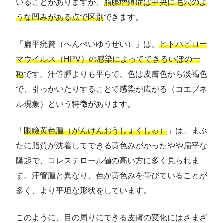
いることがありますが、
脂腺増殖症は中央に毛穴のよ
うな凹みがある点で区別
できます。
「扁平疣贅（へんぺいゆうぜい）」は、
ヒトパピロー
マウイルス（HPV）の感染によってできるいぼの一
種
です。汗管腫よりも平らで、色は皮膚色から淡褐色
で、引っかいたりすることで感染が広がる（コエブネ
ル現象）という特徴があります。
「
眼瞼黄色腫（がんけんおうしょくしゅ）
」は、まぶ
たに脂質が沈着してできる黄色みがかったやや扁平な
隆起で、コレステロール値の高い方に多く見られま
す。汗管腫と異なり、色が黄色みを帯びていることが
多く、より平坦な形状をしています。
このように、目の周りにできる皮膚の変化にはさまざ