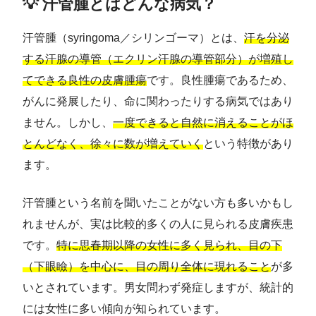
💡 汗管腫とはどんな病気？
汗管腫（syringoma／シリンゴーマ）とは、
汗を分泌
する汗腺の導管（エクリン汗腺の導管部分）が増殖し
てできる良性の皮膚腫瘍
です。良性腫瘍であるため、
がんに発展したり、命に関わったりする病気ではあり
ません。しかし、
一度できると自然に消えることがほ
とんどなく、徐々に数が増えていく
という特徴があり
ます。
汗管腫という名前を聞いたことがない方も多いかもし
れませんが、実は比較的多くの人に見られる皮膚疾患
です。
特に思春期以降の女性に多く見られ、目の下
（下眼瞼）を中心に、目の周り全体に現れること
が多
いとされています。男女問わず発症しますが、統計的
には女性に多い傾向が知られています。