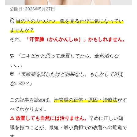
公開日: 2026年5月27日
🪞
目の下のぷつぷつ、鏡を見るたびに気になってい
ませんか？
それ、
「汗管腫（かんかんしゅ）」かもしれません。
💬
「ニキビかと思って放置してたら、全然治らな
い…」
💬
「市販薬を試したけど効果なし。もしかして消え
ないの？」
この記事を読めば、
汗管腫の正体・原因・治療法
がす
べてわかります。
⚠️ 放置しても自然には治りません。
早めに正しい知
識を持つことが、最短・最小負担での改善への近道で
す。