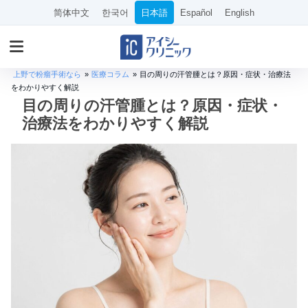
简体中文
한국어
日本語
Español
English
上野で粉瘤手術なら
»
医療コラム
»
目の周りの汗管腫とは？原因・症状・治療法
をわかりやすく解説
目の周りの汗管腫とは？原因・症状・
治療法をわかりやすく解説