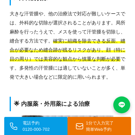
大きな汗管腫や、他の治療法で対応が難しいケースで
は、外科的な切除が選択されることがあります。局所
麻酔を行ったうえで、メスを使って汗管腫を切除し、
縫合する方法です。
確実に組織を除去できる反面、縫
合が必要なため縫合跡が残るリスクがあり、顔（特に
目の周り）では美容的な観点から慎重な判断が必要
で
す。多発性の汗管腫には適していないことが多く、単
発で大きい場合などに限定的に用いられます。
🌟 内服薬・外用薬による治療
電話予約
1分で入力完了
0120-000-702
簡単Web予約