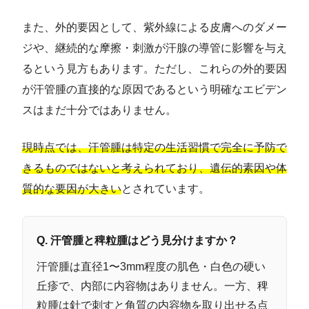
また、外的要因として、紫外線による皮膚へのダメー
ジや、継続的な摩擦・刺激が汗腺の導管に影響を与え
るという見方もあります。ただし、これらの外的要因
が汗管腫の直接的な原因であるという明確なエビデン
スはまだ十分ではありません。
現時点では、汗管腫は特定の生活習慣で完全に予防で
きるものではないと考えられており、遺伝的素因や体
質的な要因が大きい
とされています。
Q. 汗管腫と稗粒腫はどう見分けますか？
汗管腫は直径1〜3mm程度の肌色・白色の硬い
丘疹で、内部に内容物はありません。一方、稗
粒腫は針で刺すと角質の内容物を取り出せる点