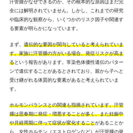
汗管腫がなぜできるのか、その根本的な原因はまだ完
全には解明されていません。しかし、これまでの研究
や臨床的な観察から、いくつかのリスク因子や関連す
る要素が明らかになっています。
まず、
遺伝的な要因が関与していると考えられていま
す。家族に汗管腫の方がいる場合、発症リスクが高ま
る
という報告があります。常染色体優性遺伝のパター
ンで遺伝することがあるとされており、親から子へと
受け継がれる体質的な要素があると考えられていま
す。
ホルモンバランスとの関連も指摘されています。汗管
腫は思春期に発症・増悪することが多く、また妊娠中
や月経周期に伴って症状が変化すること
があることか
ら、女性ホルモン（エストロゲンなど）が汗管腫の発