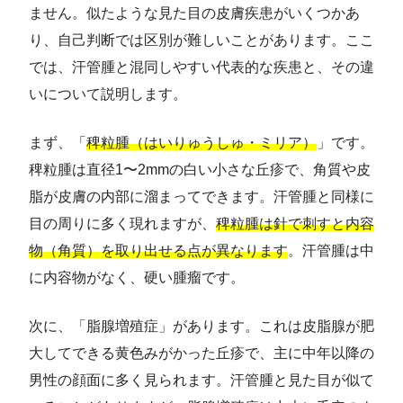
ません。似たような見た目の皮膚疾患がいくつかあ
り、自己判断では区別が難しいことがあります。ここ
では、汗管腫と混同しやすい代表的な疾患と、その違
いについて説明します。
まず、「
稗粒腫（はいりゅうしゅ・ミリア）
」です。
稗粒腫は直径1〜2mmの白い小さな丘疹で、角質や皮
脂が皮膚の内部に溜まってできます。汗管腫と同様に
目の周りに多く現れますが、
稗粒腫は針で刺すと内容
物（角質）を取り出せる点が異なります
。汗管腫は中
に内容物がなく、硬い腫瘤です。
次に、「脂腺増殖症」があります。これは皮脂腺が肥
大してできる黄色みがかった丘疹で、主に中年以降の
男性の顔面に多く見られます。汗管腫と見た目が似て