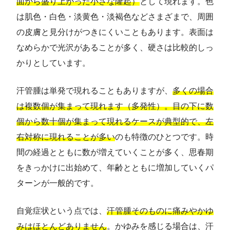
面から盛り上がった小さな隆起）
として現れます。色
は肌色・白色・淡黄色・淡褐色などさまざまで、周囲
の皮膚と見分けがつきにくいこともあります。表面は
なめらかで光沢があることが多く、硬さは比較的しっ
かりとしています。
汗管腫は単発で現れることもありますが、
多くの場合
は複数個が集まって現れます（多発性）。目の下に数
個から数十個が集まって現れるケースが典型的で、左
右対称に現れることが多い
のも特徴のひとつです。時
間の経過とともに数が増えていくことが多く、思春期
をきっかけに出始めて、年齢とともに増加していくパ
ターンが一般的です。
自覚症状という点では、
汗管腫そのものに痛みやかゆ
みはほとんどありません
。かゆみを感じる場合は、汗