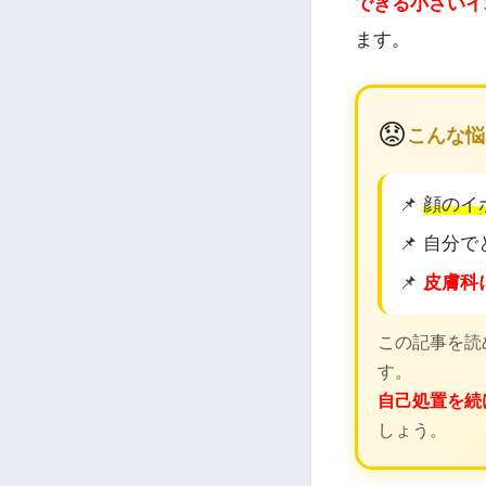
できる小さいイ
ます。
😟
こんな悩
📌
顔のイ
📌 自分
📌
皮膚科
この記事を読
す。
自己処置を続
しょう。