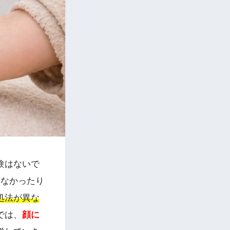
験はないで
えなかったり
処法が異な
では、
顔に