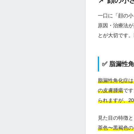
📌 顔の
一口に「顔の小
原因・治療法が
とが大切です。
✅ 脂漏性
脂漏性角化症は
の皮膚腫瘍
です
られますが、2
見た目の特徴と
茶色〜黒褐色の