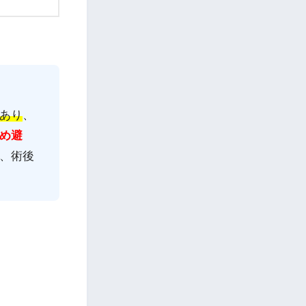
あり
、
め避
、術後