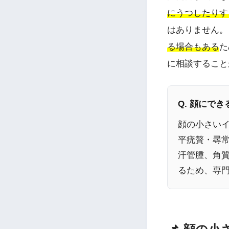
にうつしたりす
はありません。
る場合もある
た
に相談すること
Q. 顔にで
顔の小さいイ
平疣贅・尋
汗管腫、角
るため、専