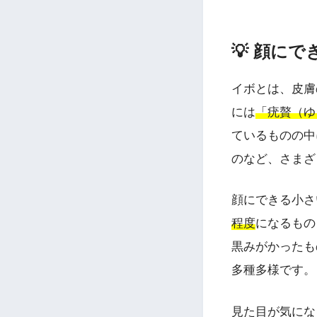
💡 顔に
イボとは、皮膚
には
「疣贅（ゆ
ているものの中
のなど、さまざ
顔にできる小さ
程度
になるもの
黒みがかったも
多種多様です。
見た目が気にな