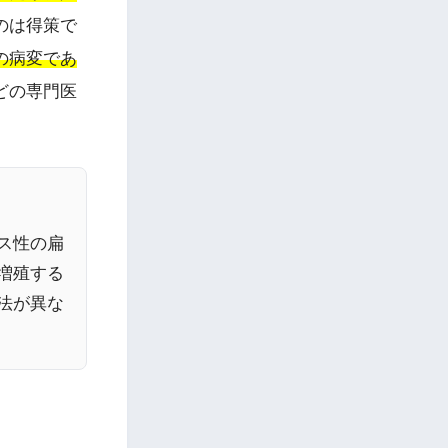
のは得策で
の病変であ
どの専門医
ス性の扁
増殖する
法が異な