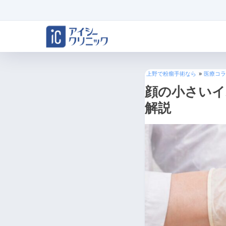
上野で粉瘤手術なら
»
医療コラ
顔の小さいイ
解説