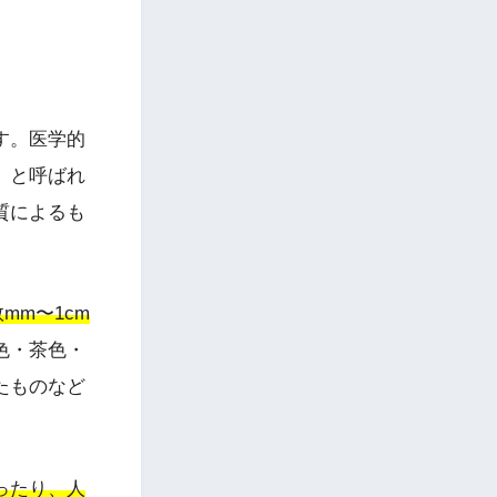
す。医学的
」と呼ばれ
質によるも
mm〜1cm
色・茶色・
たものなど
ったり、人