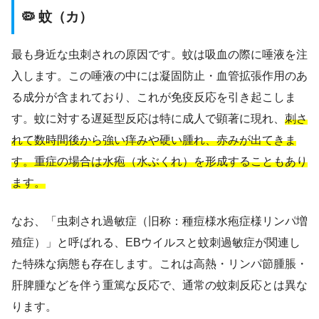
🦠 蚊（カ）
最も身近な虫刺されの原因です。蚊は吸血の際に唾液を注
入します。この唾液の中には凝固防止・血管拡張作用のあ
る成分が含まれており、これが免疫反応を引き起こしま
す。蚊に対する遅延型反応は特に成人で顕著に現れ、
刺さ
れて数時間後から強い痒みや硬い腫れ、赤みが出てきま
す。重症の場合は水疱（水ぶくれ）を形成することもあり
ます。
なお、「虫刺され過敏症（旧称：種痘様水疱症様リンパ増
殖症）」と呼ばれる、EBウイルスと蚊刺過敏症が関連し
た特殊な病態も存在します。これは高熱・リンパ節腫脹・
肝脾腫などを伴う重篤な反応で、通常の蚊刺反応とは異な
ります。