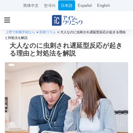
简体中文
한국어
日本語
Español
English
上野で粉瘤手術なら
»
医療コラム
»
大人なのに虫刺され遅延型反応が起きる理由
と対処法を解説
大人なのに虫刺され遅延型反応が起き
る理由と対処法を解説