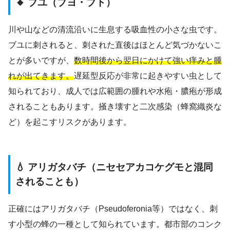
🔸 ブユ（ブヨ・ブト）
川や山などの清流沿いに生息する吸血性の小さな虫です。
ブユに刺されると、刺された直後はほとんど気づかないこ
とが多いですが、
数時間後から翌日にかけて強い痒みと腫
れが出てきます。
遅延型反応が非常に起きやすい虫として
知られており、成人では広範囲の腫れや水疱・膿疱が形成
されることもあります。掻き壊すと二次感染（蜂窩織炎な
ど）を起こすリスクがあります。
💧 アリガタバチ（ニセセアカコケグモと混同
されることも）
正確にはアリガタバチ（Pseudoferonia等）ではなく、刺
す小型の蜂の一種として知られています。都市部のコンク