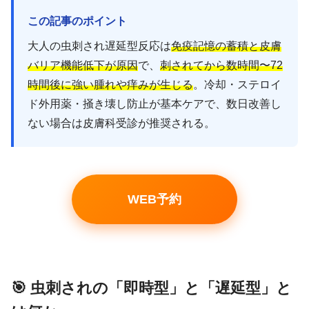
この記事のポイント
大人の虫刺され遅延型反応は
免疫記憶の蓄積と皮膚
バリア機能低下が原因
で、
刺されてから数時間〜72
時間後に強い腫れや痒みが生じる
。冷却・ステロイ
ド外用薬・掻き壊し防止が基本ケアで、数日改善し
ない場合は皮膚科受診が推奨される。
WEB予約
🎯 虫刺されの「即時型」と「遅延型」と