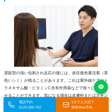
遅延型の強い虫刺され反応の後には、炎症後色素沈着（茶
色いシミ）が残ることがあります。これは紫外線ケアやト
ラネキサム酸・ビタミンC含有外用薬などで徐々に改善さ
せることができます。気になる場合は皮膚科またはスキン
電話予約
1分で入力完了
ケアに対応したクリニックに相談しましょう。
0120-000-702
簡単Web予約