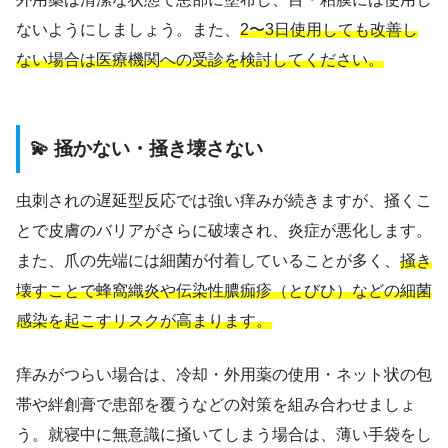
ないようにしましょう。また、
2〜3日使用しても改善し
ない場合は医療機関への受診を検討してください。
💫 掻かない・掻き壊さない
虫刺されの遅延型反応では強い痒みが続きますが、掻くこ
とで皮膚のバリアがさらに破壊され、炎症が悪化します。
また、爪の先端には細菌が付着していることが多く、
掻き
壊すことで蜂窩織炎や伝染性膿痂疹（とびひ）などの細菌
感染を起こすリスクが高まります。
痒みがつらい場合は、冷却・外用薬の使用・ネット状の包
帯や絆創膏で患部を覆うなどの対策を組み合わせましょ
う。就寝中に無意識に掻いてしまう場合は、薄い手袋をし