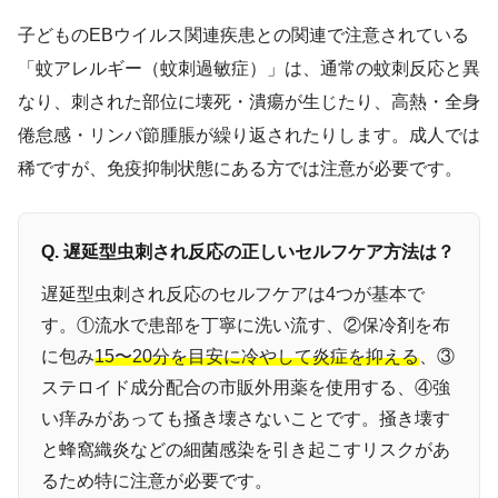
子どものEBウイルス関連疾患との関連で注意されている
「蚊アレルギー（蚊刺過敏症）」は、通常の蚊刺反応と異
なり、刺された部位に壊死・潰瘍が生じたり、高熱・全身
倦怠感・リンパ節腫脹が繰り返されたりします。成人では
稀ですが、免疫抑制状態にある方では注意が必要です。
Q. 遅延型虫刺され反応の正しいセルフケア方法は？
遅延型虫刺され反応のセルフケアは4つが基本で
す。①流水で患部を丁寧に洗い流す、②保冷剤を布
に包み
15〜20分を目安に冷やして炎症を抑える
、③
ステロイド成分配合の市販外用薬を使用する、④強
い痒みがあっても掻き壊さないことです。掻き壊す
と蜂窩織炎などの細菌感染を引き起こすリスクがあ
るため特に注意が必要です。