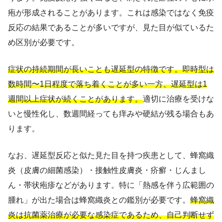
疱が形成されることがあります。これは感染ではなく免疫
反応の結果であることが多いですが、見た目が似ているた
め区別が必要です。
症状の持続期間が長いことも遅延型の特徴です。即時型は
数時間〜1日程度で落ち着くことが多い一方、遅延型は1
週間以上症状が続くことがあります。
適切に治療を受けな
いと慢性化し、数週間経っても痒みや硬結が残る場合もあ
ります。
なお、遅延型反応と似た見た目を持つ疾患として、蜂窩織
炎（皮膚の細菌感染）・接触性皮膚炎・疥癬・じんまし
ん・帯状疱疹などがあります。特に「熱感を伴う広範囲の
腫れ」が出た場合は蜂窩織炎との鑑別が必要です。
蜂窩織
炎は抗菌薬治療が必要な感染症であるため、自己判断せず