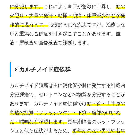
に分泌します。
これにより血圧が急激に上昇し、
顔の
火照り・大量の発汗・動悸・頭痛・体重減少などが発
作的に現れます。
比較的まれな疾患ですが、治療しな
いと重篤な合併症を引き起こすことがあります。血
液・尿検査や画像検査で診断します。
⚡ カルチノイド症候群
カルチノイド腫瘍は主に消化管や肺に発生する神経内
分泌腫瘍で、セロトニンなどの物質を分泌することが
あります。カルチノイド症候群では
顔・首・上半身の
突然の紅潮（フラッシング）・下痢・腹部のけいれ
ん・喘鳴などが現れます。
更年期障害のホットフラッ
シュと似た症状が出るため、
更年期のない男性や若年