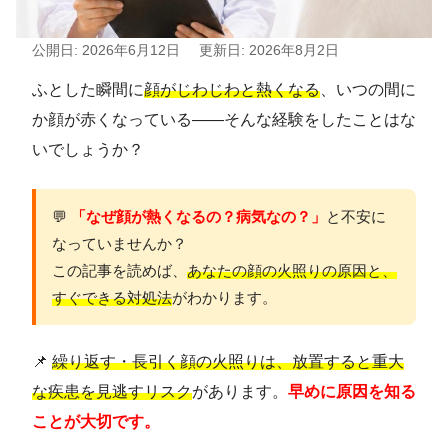
公開日: 2026年6月12日
更新日: 2026年8月2日
ふとした瞬間に
顔がじわじわと熱くなる
、いつの間に
か顔が赤くなっている――そんな経験をしたことはな
いでしょうか？
💬
「なぜ顔が熱くなるの？病気なの？」
と不安に
なっていませんか？
この記事を読めば、
あなたの顔の火照りの原因と、
すぐできる対処法
がわかります。
📌
繰り返す・長引く顔の火照りは、放置すると重大
な疾患を見逃すリスク
があります。
早めに原因を知る
ことが大切です。