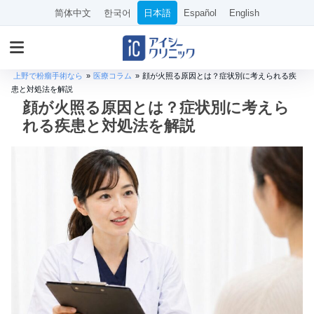
简体中文
한국어
日本語
Español
English
上野で粉瘤手術なら
»
医療コラム
»
顔が火照る原因とは？症状別に考えられる疾
患と対処法を解説
顔が火照る原因とは？症状別に考えら
れる疾患と対処法を解説