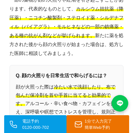
ります。代表的なものとして、
カルシウム拮抗薬（降
圧薬）・ニコチン酸製剤・ステロイド薬・シルデナフ
ィル（バイアグラ）・モルヒネなどの一部の鎮痛薬・
ある種の抗がん剤などが挙げられます。
新たに薬を処
方された後から顔の火照りが始まった場合は、処方し
た医師に相談してみましょう。
Q. 顔の火照りを日常生活で和らげるには？
顔が火照った際は
冷たい水で洗顔したり、布で
包んだ保冷剤を首や手首に当てると効果的で
す。
アルコール・辛い食べ物・カフェインを控
え、深呼吸や瞑想でストレスを管理し、規則正
しい睡眠と適度な有酸素運動を習慣化すること
電話予約
1分で入力完了
0120-000-702
簡単Web予約
で、自律神経のバランスが整い症状の緩和が期