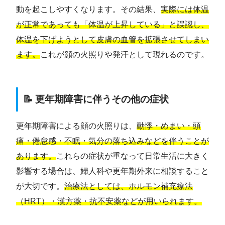
動を起こしやすくなります。その結果、
実際には体温
が正常であっても「体温が上昇している」と誤認し、
体温を下げようとして皮膚の血管を拡張させてしまい
ます。
これが顔の火照りや発汗として現れるのです。
📝 更年期障害に伴うその他の症状
更年期障害による顔の火照りは、
動悸・めまい・頭
痛・倦怠感・不眠・気分の落ち込みなどを伴うことが
あります。
これらの症状が重なって日常生活に大きく
影響する場合は、婦人科や更年期外来に相談すること
が大切です。
治療法としては、ホルモン補充療法
（HRT）・漢方薬・抗不安薬などが用いられます。