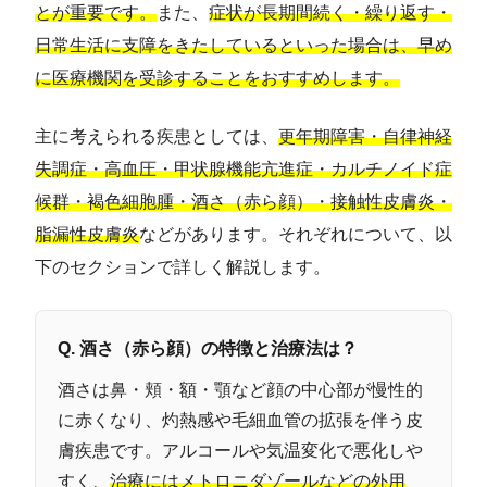
とが重要です。
また、
症状が長期間続く・繰り返す・
日常生活に支障をきたしているといった場合は、早め
に医療機関を受診することをおすすめします。
主に考えられる疾患としては、
更年期障害・自律神経
失調症・高血圧・甲状腺機能亢進症・カルチノイド症
候群・褐色細胞腫・酒さ（赤ら顔）・接触性皮膚炎・
脂漏性皮膚炎
などがあります。それぞれについて、以
下のセクションで詳しく解説します。
Q. 酒さ（赤ら顔）の特徴と治療法は？
酒さは鼻・頬・額・顎など顔の中心部が慢性的
に赤くなり、灼熱感や毛細血管の拡張を伴う皮
膚疾患です。アルコールや気温変化で悪化しや
すく、
治療にはメトロニダゾールなどの外用