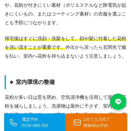
や、花粉が付きにくい素材（ポリエステルなど静電気が起
きにくいもの、またはコーティング素材）の衣服を選ぶこ
とも予防につながります。
帰宅後はすぐに洗顔・洗髪をして、顔や髪に付着した花粉
を洗い流すことが重要です。
外出から戻ったら玄関先で服
を払い、室内へ花粉を持ち込まないよう注意しましょう。
🔹 室内環境の整備
花粉が多い日は窓を閉め、空気清浄機を活用して室内の花
粉を減らしましょう。洗濯物は屋外に干さず、室内干しや
乾燥機を使用することで花粉の付着を防ぎます。掃除は花
電話予約
1分で入力完了
粉を舞い上げないよう、ほうきよりも掃除機や湿らせた雑
0120-000-702
簡単Web予約