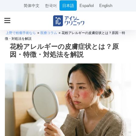
简体中文
한국어
日本語
Español
English
上野で粉瘤手術なら
»
医療コラム
»
花粉アレルギーの皮膚症状とは？原因・特
徴・対処法を解説
花粉アレルギーの皮膚症状とは？原
因・特徴・対処法を解説