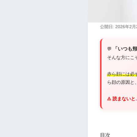
公開日: 2026年2月
💬
「いつも
そんな方にこ
赤ら顔には必
ら顔の原因と
⚠️ 読まな
目次