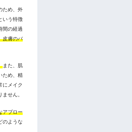
のため、外
という特徴
時間の経過
、皮膚のバ
。
また、肌
いため、精
常にメイク
りません。
なアプロー
どのような