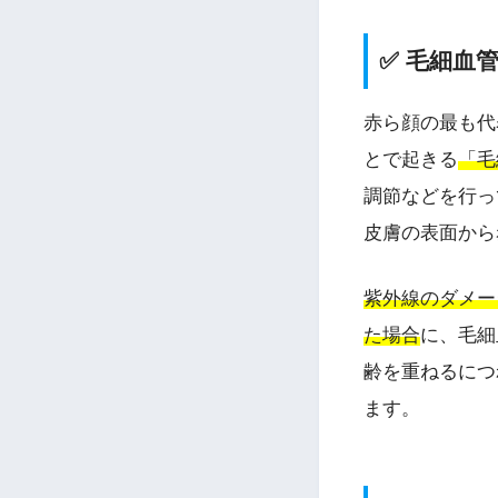
✅ 毛細血
赤ら顔の最も代
とで起きる
「毛
調節などを行っ
皮膚の表面から
紫外線のダメー
た場合
に、毛細
齢を重ねるにつ
ます。