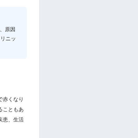
、原因
クリニッ
で赤くなり
ることもあ
疾患、生活