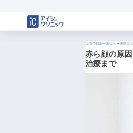
上野で粉瘤手術なら
»
医療コラ
赤ら顔の原因
治療まで