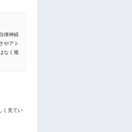
自律神経
さやアト
はなく複
しく見てい