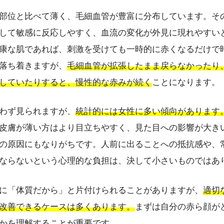
部位と比べて薄く、毛細血管が豊富に分布しています。そ
して敏感に反応しやすく、血流の変化が外見に現れやすい
康な肌であれば、刺激を受けても一時的に赤くなるだけで
落ち着きますが、
毛細血管が拡張したまま戻らなかったり
していたりすると、慢性的な赤みが続く
ことになります。
わず見られますが、
統計的には女性に多い傾向があります
皮膚が薄い方はより目立ちやすく、見た目への影響が大き
の原因にもなりがちです。人前に出ることへの抵抗感や、
ならないという心理的な負担は、決して小さいものではあ
に「体質だから」と片付けられることがありますが、
適切
改善できるケースは多くあります。
まずは自分の赤ら顔が
かを理解することが重要です。