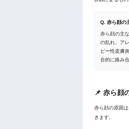
Q. 赤ら顔
赤ら顔の主
の乱れ、ア
ピー性皮膚
合的に絡み
📌 赤ら
赤ら顔の原因は
きます。