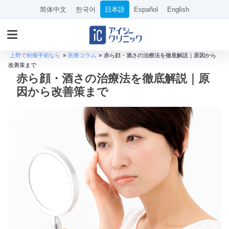
简体中文
한국어
日本語
Español
English
上野で粉瘤手術なら
»
医療コラム
»
赤ら顔・酒さの治療法を徹底解説｜原因から
改善策まで
赤ら顔・酒さの治療法を徹底解説｜原
因から改善策まで