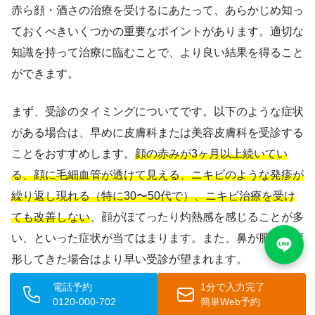
赤ら顔・酒さの治療を受けるにあたって、あらかじめ知っ
ておくべきいくつかの重要なポイントがあります。適切な
知識を持って治療に臨むことで、より良い結果を得ること
ができます。
まず、受診のタイミングについてです。以下のような症状
がある場合は、早めに皮膚科または美容皮膚科を受診する
ことをおすすめします。
顔の赤みが3ヶ月以上続いてい
る、顔に毛細血管が透けて見える、ニキビのような発疹が
繰り返し現れる（特に30〜50代で）、ニキビ治療を受け
ても改善しない
、顔がほてったり灼熱感を感じることが多
い、といった症状が当てはまります。また、鼻が肥大・変
形してきた場合はより早い受診が望まれます。
電話予約
1分で入力完了
診療科の選び方についても触れておきます。酒さは皮膚科
0120-000-702
簡単Web予約