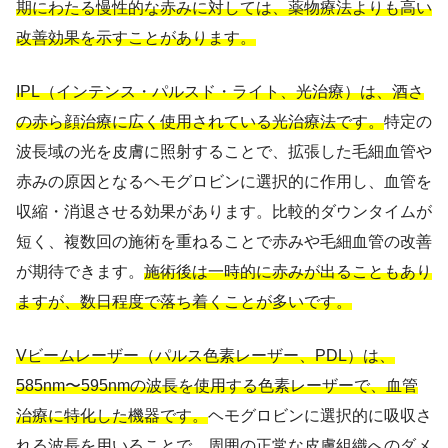
期にわたる慢性的な赤みに対しては、薬物療法よりも高い
改善効果を示すことがあります。
IPL（インテンス・パルスド・ライト、光治療）は、酒さ
の赤ら顔治療に広く使用されている光治療法です。
特定の
波長域の光を皮膚に照射することで、拡張した毛細血管や
赤みの原因となるヘモグロビンに選択的に作用し、血管を
収縮・消退させる効果があります。比較的ダウンタイムが
短く、複数回の施術を重ねることで赤みや毛細血管の改善
が期待できます。
施術後は一時的に赤みが出ることもあり
ますが、数日程度で落ち着くことが多いです。
Vビームレーザー（パルス色素レーザー、PDL）は、
585nm〜595nmの波長を使用する色素レーザーで、血管
治療に特化した機器です。
ヘモグロビンに選択的に吸収さ
れる波長を用いることで、周囲の正常な皮膚組織へのダメ