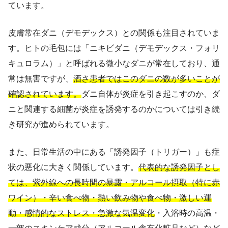
ています。
皮膚常在ダニ（デモデックス）との関係も注目されていま
す。ヒトの毛包には「ニキビダニ（デモデックス・フォリ
キュロラム）」と呼ばれる微小なダニが常在しており、通
常は無害ですが、
酒さ患者ではこのダニの数が多いことが
確認されています。
ダニ自体が炎症を引き起こすのか、ダ
ニと関連する細菌が炎症を誘発するのかについては引き続
き研究が進められています。
また、日常生活の中にある「誘発因子（トリガー）」も症
状の悪化に大きく関係しています。
代表的な誘発因子とし
ては、紫外線への長時間の暴露・アルコール摂取（特に赤
ワイン）・辛い食べ物・熱い飲み物や食べ物・激しい運
動・感情的なストレス・急激な気温変化
・入浴時の高温・