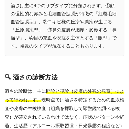
酒さは主に4つのサブタイプに分類されます。①顔
の慢性的な赤みと毛細血管拡張が特徴の「紅斑毛細
血管拡張型」、②ニキビ様の丘疹や膿疱が生じる
「丘疹膿疱型」、③鼻の皮膚が肥厚・変形する「鼻
瘤型」、④目の充血や炎症を主体とする「眼型」で
す。複数のタイプが混在することもあります。
🔍 酒さの診断方法
酒さの診断は、主に
問診と視診（皮膚の外観の観察）によ
って行われます。
現時点では酒さを特定するための血液検
査や皮膚の生検検査（組織を採取して顕微鏡で調べる検
査）が確立されているわけではなく、症状のパターンや経
過、生活歴（アルコール摂取習慣・日光暴露の程度など）