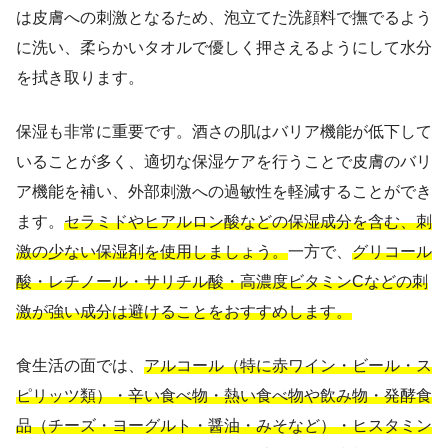
は皮膚への刺激となるため、泡立てた洗顔料で撫でるよう
に洗い、柔らかいタオルで優しく押さえるようにして水分
を拭き取ります。
保湿も非常に重要です。酒さの肌はバリア機能が低下して
いることが多く、適切な保湿ケアを行うことで皮膚のバリ
ア機能を補い、外部刺激への過敏性を軽減することができ
ます。
セラミドやヒアルロン酸などの保湿成分を含む、刺
激の少ない保湿剤を使用しましょう。
一方で、
グリコール
酸・レチノール・サリチル酸・高濃度ビタミンCなどの刺
激が強い成分は避けることをおすすめします。
食生活の面では、
アルコール（特に赤ワイン・ビール・ス
ピリッツ類）・辛い食べ物・熱い食べ物や飲み物・発酵食
品（チーズ・ヨーグルト・醤油・みそなど）・ヒスタミン