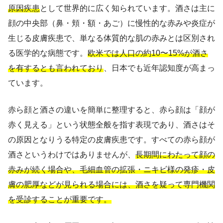
原因疾患
として世界的に広く知られています。酒さは主に
顔の中央部（鼻・頬・額・あご）に慢性的な赤みや炎症が
生じる皮膚疾患で、単なる体質的な肌の赤みとは区別され
る医学的な病態です。
欧米では人口の約10〜15%が酒さ
を有するとも言われており
、日本でも近年認知度が高まっ
ています。
赤ら顔と酒さの違いを簡単に整理すると、赤ら顔は「顔が
赤く見える」という状態全般を指す表現であり、酒さはそ
の原因となりうる特定の皮膚疾患です。すべての赤ら顔が
酒さというわけではありませんが、
長期間にわたって顔の
赤みが続く場合や、毛細血管の拡張・ニキビ様の発疹・皮
膚の肥厚などが見られる場合には、酒さを疑って専門機関
を受診することが重要です。