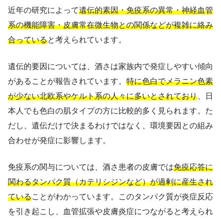
近年の研究によって
遺伝的素因・免疫系の異常・神経血管
系の機能障害・皮膚常在微生物との関係などが複雑に絡み
合っている
と考えられています。
遺伝的要因については、酒さは家族内で発症しやすい傾向
があることが報告されています。
特に色白でメラニン色素
が少ない北欧系やケルト系の人々に多いとされており
、日
本人でも色白の肌タイプの方に比較的多く見られます。た
だし、遺伝だけで決まるわけではなく、環境要因との組み
合わせが発症に影響します。
免疫系の関与については、酒さ患者の皮膚では
免疫応答に
関わるタンパク質（カテリシジンなど）が過剰に産生され
ている
ことがわかっています。このタンパク質が炎症反応
を引き起こし、血管拡張や皮膚炎症につながると考えられ