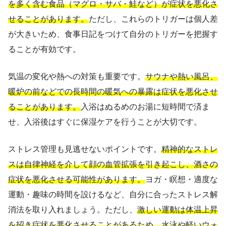
を多く含む食品（マグロ・サバ・鮭など）が症状を悪化さ
せることがあります。
ただし、これらのトリガーは個人差
が大きいため、食事日記をつけて自分のトリガーを把握す
ることが有効です。
気温の変化や熱への対策も重要です。
サウナや熱い風呂、
暖炉の前などでの長時間の暖気への暴露は症状を悪化させ
ることがあります。
入浴はぬるめのお湯に短時間で済ま
せ、入浴後はすぐに保湿ケアを行うことが大切です。
ストレス管理も見逃せないポイントです。
精神的なストレ
スは自律神経を介して顔の血管拡張を引き起こし、酒さの
症状を悪化させる可能性があります。
ヨガ・瞑想・適度な
運動・趣味の時間を設けるなど、自分に合ったストレス解
消法を取り入れましょう。ただし、
激しい運動は体温上昇
を招き症状を悪化させることがあるため、水泳や軽いウォ