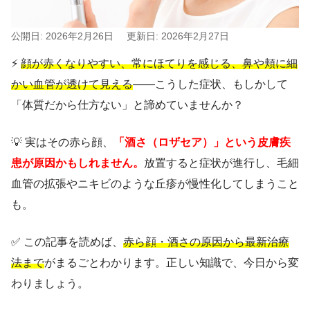
公開日: 2026年2月26日
更新日: 2026年2月27日
⚡
顔が赤くなりやすい、常にほてりを感じる、鼻や頬に細
かい血管が透けて見える
――こうした症状、もしかして
「体質だから仕方ない」と諦めていませんか？
💡 実はその赤ら顔、
「酒さ（ロザセア）」という皮膚疾
患が原因かもしれません。
放置すると症状が進行し、毛細
血管の拡張やニキビのような丘疹が慢性化してしまうこと
も。
✅ この記事を読めば、
赤ら顔・酒さの原因から最新治療
法まで
がまるごとわかります。正しい知識で、今日から変
わりましょう。