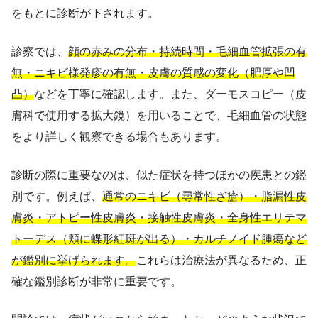
をもとに診断が下されます。
診察では、
顔の赤みの分布・持続時間・毛細血管拡張の有
無・ニキビ様発疹の有無・皮膚の質感の変化（肥厚や凹
凸）
などを丁寧に確認します。また、ダーモスコピー（皮
膚科で使用する拡大鏡）を用いることで、毛細血管の状態
をより詳しく観察できる場合もあります。
診断の際に重要なのは、似た症状を持つほかの疾患との鑑
別です。例えば、
通常のニキビ（尋常性ざ瘡）・脂漏性皮
膚炎・アトピー性皮膚炎・接触性皮膚炎・全身性エリテマ
トーデス（頬に蝶形紅斑が出る）・カルチノイド腫瘍など
が鑑別に挙げられます。
これらは治療法が異なるため、正
確な鑑別診断が非常に重要です。