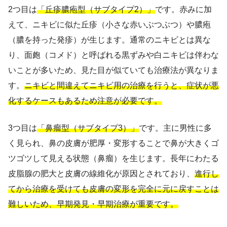
2つ目は
「丘疹膿疱型（サブタイプ2）」
です。赤みに加
えて、ニキビに似た丘疹（小さな赤いぶつぶつ）や膿疱
（膿を持った発疹）が生じます。通常のニキビとは異な
り、面皰（コメド）と呼ばれる黒ずみや白ニキビは伴わな
いことが多いため、見た目が似ていても治療法が異なりま
す。
ニキビと間違えてニキビ用の治療を行うと、症状が悪
化するケースもあるため注意が必要です。
3つ目は
「鼻瘤型（サブタイプ3）」
です。主に男性に多
く見られ、鼻の皮膚が肥厚・変形することで鼻が大きくゴ
ツゴツして見える状態（鼻瘤）を生じます。長年にわたる
皮脂腺の肥大と皮膚の線維化が原因とされており、
進行し
てから治療を受けても皮膚の変形を完全に元に戻すことは
難しいため、早期発見・早期治療が重要です。