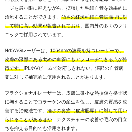
ージを最小限に抑えながら、拡張した毛細血管を効果的に
治療することができます。
酒さの紅斑毛細血管拡張型に対
して特に高い効果が報告されており
、国内外の多くのクリ
ニックで採用されています。
Nd:YAGレーザーは、
1064nmの波長を持つレーザーで、
皮膚の深部にある太めの血管にもアプローチできる点が特
徴です。
IPLやVビームで対応しきれない、深部の血管病
変に対して補完的に使用されることがあります。
フラクショナルレーザーは、皮膚に微小な熱損傷を格子状
に与えることでコラーゲンの産生を促し、皮膚の質感を改
善する治療法です。
酒さの鼻瘤（皮膚肥厚）に対して用い
られることがあるほか
、テクスチャーの改善や毛穴の目立
ちを抑える目的でも活用されます。