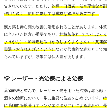
告されています。ただし、
乾燥・口唇炎・催奇形性など副
作用も多く、使用に際しては厳格な管理が必要です。
漢方薬も赤ら顔の改善に活用されることがあります。体質
に合わせた処方が重要であり、
桂枝茯苓丸（けいしぶくり
ょうがん）・加味逍遥散（かみしょうようさん）・黄連解
毒湯（おうれんげどくとう）
などが代表的な処方として知
られていますが、効果には個人差があります。
💡 レーザー・光治療による治療
薬物療法と並んで、レーザー・光を用いた治療は赤ら顔・
酒さの治療において非常に重要な位置を占めています。
特
に毛細血管拡張（テランジエクタジア）による赤みや、長